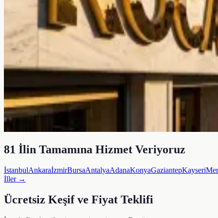
81 İlin Tamamına Hizmet Veriyoruz
İstanbul
Ankara
İzmir
Bursa
Antalya
Adana
Konya
Gaziantep
Kayseri
Mer
İller →
Ücretsiz Keşif ve Fiyat Teklifi