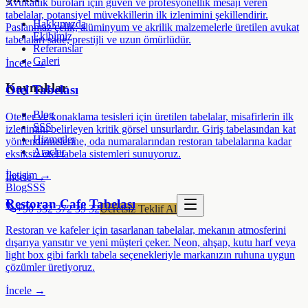
Avukatlık büroları için güven ve profesyonellik mesajı veren
tabelalar, potansiyel müvekkillerin ilk izlenimini şekillendirir.
Hakkımızda
Paslanmaz çelik, alüminyum ve akrilik malzemelerle üretilen avukat
Ekibimiz
tabelaları sade, prestijli ve uzun ömürlüdür.
Referanslar
Galeri
İncele →
Kaynaklar
Otel Tabelası
Blog
Oteller ve konaklama tesisleri için üretilen tabelalar, misafirlerin ilk
SSS
izlenimini belirleyen kritik görsel unsurlardır. Giriş tabelasından kat
Hizmetler
yönlendirmelerine, oda numaralarından restoran tabelalarına kadar
Araçlar
eksiksiz otel tabela sistemleri sunuyoruz.
İletişim →
İncele →
Blog
SSS
Restoran Cafe Tabelası
+90 532 372 39 32
Ücretsiz Teklif Al
Restoran ve kafeler için tasarlanan tabelalar, mekanın atmosferini
dışarıya yansıtır ve yeni müşteri çeker. Neon, ahşap, kutu harf veya
light box gibi farklı tabela seçenekleriyle markanızın ruhuna uygun
çözümler üretiyoruz.
İncele →