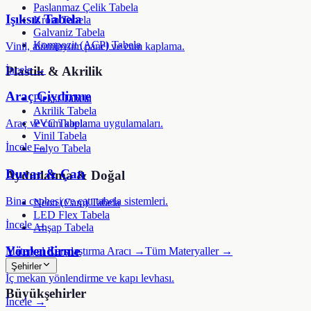
Paslanmaz Çelik Tabela
Işıksız Tabela
Krom Tabela
Galvaniz Tabela
Kompozit (ACP) Tabela
Vinil, alüminyum panel ve cam kaplama.
İncele →
Plastik & Akrilik
Araç Giydirme
Pleksi Tabela
Akrilik Tabela
PVC Tabela
Araç ve cam kaplama uygulamaları.
Vinil Tabela
İncele →
Folyo Tabela
Duvar & Çatı
Aydınlatma & Doğal
Bina cephesi ve çatı tabela sistemleri.
Neon (Cam) Tabela
LED Flex Tabela
İncele →
Ahşap Tabela
Yönlendirme
Materyal Karşılaştırma Aracı →
Tüm Materyaller →
Şehirler
İç mekan yönlendirme ve kapı levhası.
Büyükşehirler
İncele →