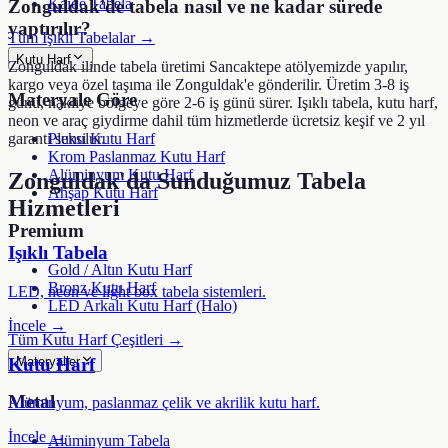
Kaide Tabela
Zonguldak'de tabela nasıl ve ne kadar sürede
yaptırılır?
Tüm Işıklı Tabelalar →
Kutu Harf
Zonguldak ilinde tabela üretimi Sancaktepe atölyemizde yapılır,
kargo veya özel taşıma ile Zonguldak'e gönderilir. Üretim 3-8 iş
Materyale Göre
günü, nakliye bölgeye göre 2-6 iş günü sürer. Işıklı tabela, kutu harf,
neon ve araç giydirme dahil tüm hizmetlerde ücretsiz keşif ve 2 yıl
Pleksi Kutu Harf
garanti sunulur.
Krom Paslanmaz Kutu Harf
Alüminyum Kutu Harf
Zonguldak
'da Sunduğumuz Tabela
Ahşap Kutu Harf
Hizmetleri
Premium
Işıklı Tabela
Gold / Altın Kutu Harf
Bronz Kutu Harf
LED, neon ve light box tabela sistemleri.
LED Arkalı Kutu Harf (Halo)
İncele →
Tüm Kutu Harf Çeşitleri →
Kutu Harf
Materyaller
Metal
Alüminyum, paslanmaz çelik ve akrilik kutu harf.
İncele →
Alüminyum Tabela