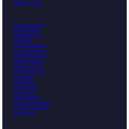
Maltepe Tabela
Diğer Web Sitelerimiz
İsmail Günaydın
Hepsi Hesapla
IsıklıTabela.net
TabelaTR
LED Işıklandırma
A1 Organizasyon
Modern Web SEO
Wheelie Names
Health Calc Pro
Text Word Count
ToolGenX
Luna İntim
Sauna Kabin
Trio Lezzet
Işıklı Süsleme
Dış Mekan Süsleme
Yılbaşı Çam Ağacı
Tıkla Kurye
© 2026
TabelaTR
. Tum haklari saklidir.