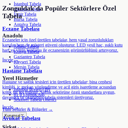
İstanbul Tabela
Zonguldak
'da Popüler Sektörlere Özel
Ankara Tabela
İzmir Tabela
Tabela
Bursa Tabela
Antalya Tabela
Eczane Tabelası
Anadolu
Eczaneler için özel üretilen tabelalar, hem yasal zorunlulukları
karşılar hem de müşteri güveni oluşturur. LED yeşil haç, ışıklı kutu
Adana Tabela
harf ve vitrin kaplama ile eczanenizin görünürlüğünü artırıyoruz.
Konya Tabela
Gaziantep Tabela
İncele →
Kayseri Tabela
Mersin Tabela
Hastane Tabelası
Yerel Hizmetler
Hastane ve sağlık tesisleri için üretilen tabelalar; bina cephesi
kimliği, iç mekan yönlendirme ve acil giriş işaretleme açısından
İstanbul İlçeleri (39)
kritik bir rol üstlenir. Sağlık sektörüne özgü standartlara uygun,
81 İl Lojistik Ağı
dayanıklı ve okunabilir tabela sistemleri üretiyoruz.
Sektörel Tabela Önerici
İncele →
Tüm Şehirler & Bölgeler →
Kurumsal
Avukat Tabelası
Şirket