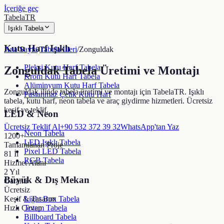
İçeriğe geç
TabelaTR
Işıklı Tabela
Kutu Harf Işıklı
Ana Sayfa
/
Tabela İlleri
/
Zonguldak
Pleksi Kutu Harf Tabela
Zonguldak
Tabela Üretimi ve Montajı
Krom Kutu Harf Tabela
Alüminyum Kutu Harf Tabela
Zonguldak ilinde tabela üretimi ve montajı için TabelaTR. Işıklı
Paslanmaz Çelik Kutu Harf
tabela, kutu harf, neon tabela ve araç giydirme hizmetleri. Ücretsiz
keşif ve teklif.
LED & Neon
Ücretsiz Teklif Al
+90 532 372 39 32
WhatsApp'tan Yaz
Neon Tabela
1200+
LED Işıklı Tabela
Tamamlanan Proje
Pixel LED Tabela
81 İl
RGB Tabela
Hizmet Alanı
2 Yıl
Büyük & Dış Mekan
Garanti
Ücretsiz
Keşif & Tasarım
Light Box Tabela
Hızlı Cevap
Totem Tabela
Billboard Tabela