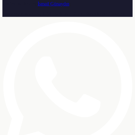
Crafted with ♥ by
İsmail Günaydın
Osmangazi Mah. Aydoğdu Sok. No: 25/A, Sancaktepe / İstanbul