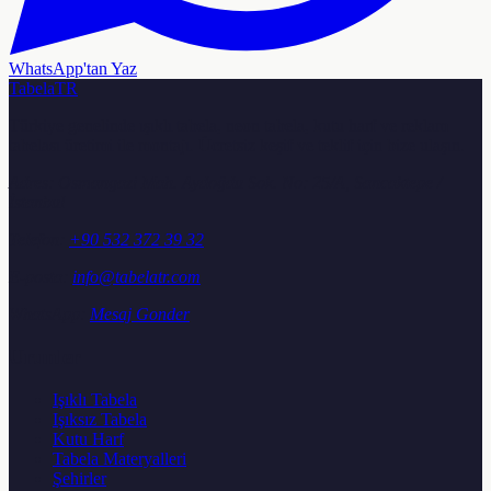
WhatsApp'tan Yaz
TabelaTR
Türkiye genelinde ışıklı tabela, neon tabela, kutu harf ve reklam
tabelası üretimi ile montajı. Ücretsiz keşif ve teklif için bize ulaşın.
Adres:
Osmangazi Mah. Aydoğdu Sok. No: 25/A, Sancaktepe /
İstanbul
Telefon:
+90 532 372 39 32
E-posta:
info@tabelatr.com
WhatsApp:
Mesaj Gonder
Urunler
Işıklı Tabela
Işıksız Tabela
Kutu Harf
Tabela Materyalleri
Şehirler