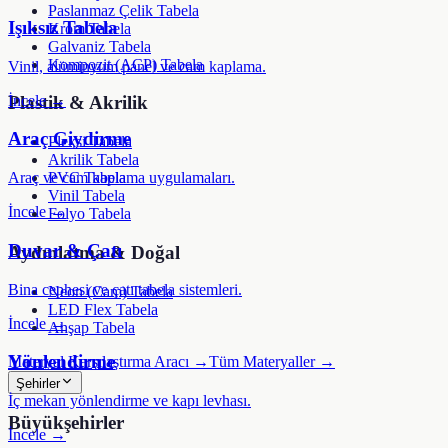
Paslanmaz Çelik Tabela
Işıksız Tabela
Krom Tabela
Galvaniz Tabela
Kompozit (ACP) Tabela
Vinil, alüminyum panel ve cam kaplama.
İncele →
Plastik & Akrilik
Araç Giydirme
Pleksi Tabela
Akrilik Tabela
PVC Tabela
Araç ve cam kaplama uygulamaları.
Vinil Tabela
İncele →
Folyo Tabela
Duvar & Çatı
Aydınlatma & Doğal
Bina cephesi ve çatı tabela sistemleri.
Neon (Cam) Tabela
LED Flex Tabela
İncele →
Ahşap Tabela
Yönlendirme
Materyal Karşılaştırma Aracı →
Tüm Materyaller →
Şehirler
İç mekan yönlendirme ve kapı levhası.
Büyükşehirler
İncele →