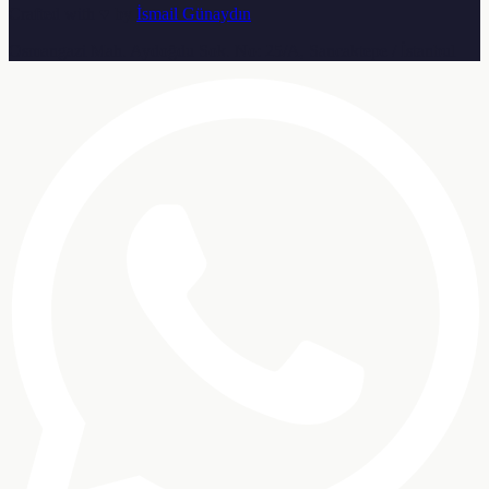
Crafted with ♥ by
İsmail Günaydın
Osmangazi Mah. Aydoğdu Sok. No: 25/A, Sancaktepe / İstanbul