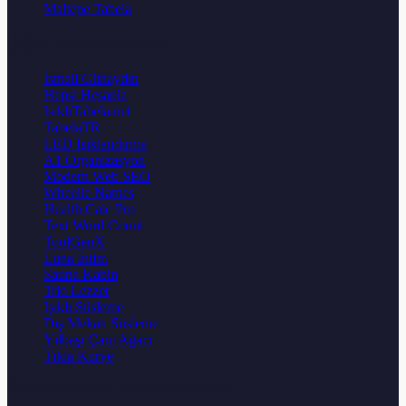
Maltepe Tabela
Diğer Web Sitelerimiz
İsmail Günaydın
Hepsi Hesapla
IsıklıTabela.net
TabelaTR
LED Işıklandırma
A1 Organizasyon
Modern Web SEO
Wheelie Names
Health Calc Pro
Text Word Count
ToolGenX
Luna İntim
Sauna Kabin
Trio Lezzet
Işıklı Süsleme
Dış Mekan Süsleme
Yılbaşı Çam Ağacı
Tıkla Kurye
© 2026
TabelaTR
. Tum haklari saklidir.