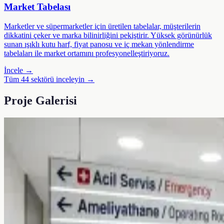
Market Tabelası
Marketler ve süpermarketler için üretilen tabelalar, müşterilerin
dikkatini çeker ve marka bilinirliğini pekiştirir. Yüksek görünürlük
sunan ışıklı kutu harf, fiyat panosu ve iç mekan yönlendirme
tabelaları ile market ortamını profesyonelleştiriyoruz.
İncele →
Tüm 44 sektörü inceleyin →
Proje Galerisi