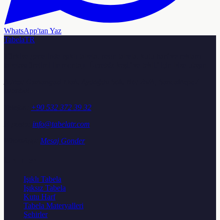
WhatsApp'tan Yaz
TabelaTR
Türkiye genelinde ışıklı tabela, neon tabela, kutu harf ve reklam
tabelası üretimi ile montajı. Ücretsiz keşif ve teklif için bize ulaşın.
Adres:
Osmangazi Mah. Aydoğdu Sok. No: 25/A, Sancaktepe /
İstanbul
Telefon:
+90 532 372 39 32
E-posta:
info@tabelatr.com
WhatsApp:
Mesaj Gonder
Urunler
Işıklı Tabela
Işıksız Tabela
Kutu Harf
Tabela Materyalleri
Şehirler