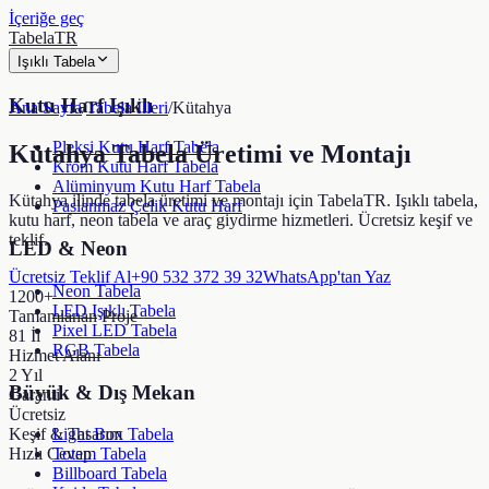
İçeriğe geç
TabelaTR
Işıklı Tabela
Kutu Harf Işıklı
Ana Sayfa
/
Tabela İlleri
/
Kütahya
Pleksi Kutu Harf Tabela
Kütahya
Tabela Üretimi ve Montajı
Krom Kutu Harf Tabela
Alüminyum Kutu Harf Tabela
Kütahya ilinde tabela üretimi ve montajı için TabelaTR. Işıklı tabela,
Paslanmaz Çelik Kutu Harf
kutu harf, neon tabela ve araç giydirme hizmetleri. Ücretsiz keşif ve
teklif.
LED & Neon
Ücretsiz Teklif Al
+90 532 372 39 32
WhatsApp'tan Yaz
Neon Tabela
1200+
LED Işıklı Tabela
Tamamlanan Proje
Pixel LED Tabela
81 İl
RGB Tabela
Hizmet Alanı
2 Yıl
Büyük & Dış Mekan
Garanti
Ücretsiz
Keşif & Tasarım
Light Box Tabela
Hızlı Cevap
Totem Tabela
Billboard Tabela