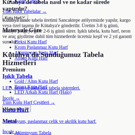
Kaide Tabela
Kütahya'de tabela nasıl ve ne kadar sürede
yaptırılır?
Tüm Işıklı Tabelalar →
Kutu Harf
Kütahya ilinde tabela üretimi Sancaktepe atölyemizde yapılır, kargo
veya özel taşıma ile Kütahya'e gönderilir. Üretim 3-8 iş günü,
Materyale Göre
nakliye bölgeye göre 2-6 iş günü sürer. Işıklı tabela, kutu harf, neon
ve araç giydirme dahil tüm hizmetlerde ücretsiz keşif ve 2 yıl garanti
Pleksi Kutu Harf
sunulur.
Krom Paslanmaz Kutu Harf
Alüminyum Kutu Harf
Kütahya
'da Sunduğumuz Tabela
Ahşap Kutu Harf
Hizmetleri
Premium
Işıklı Tabela
Gold / Altın Kutu Harf
Bronz Kutu Harf
LED, neon ve light box tabela sistemleri.
LED Arkalı Kutu Harf (Halo)
İncele →
Tüm Kutu Harf Çeşitleri →
Kutu Harf
Materyaller
Metal
Alüminyum, paslanmaz çelik ve akrilik kutu harf.
İncele →
Alüminyum Tabela