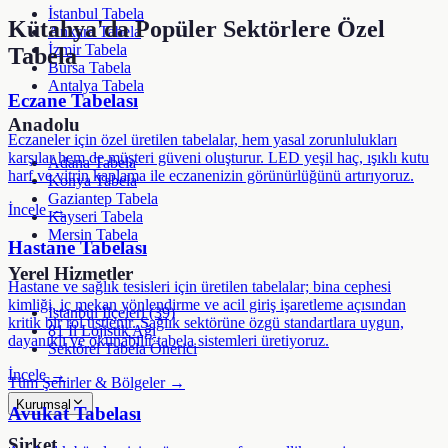
İstanbul Tabela
Kütahya
'da Popüler Sektörlere Özel
Ankara Tabela
İzmir Tabela
Tabela
Bursa Tabela
Antalya Tabela
Eczane Tabelası
Anadolu
Eczaneler için özel üretilen tabelalar, hem yasal zorunlulukları
karşılar hem de müşteri güveni oluşturur. LED yeşil haç, ışıklı kutu
Adana Tabela
harf ve vitrin kaplama ile eczanenizin görünürlüğünü artırıyoruz.
Konya Tabela
Gaziantep Tabela
İncele →
Kayseri Tabela
Mersin Tabela
Hastane Tabelası
Yerel Hizmetler
Hastane ve sağlık tesisleri için üretilen tabelalar; bina cephesi
kimliği, iç mekan yönlendirme ve acil giriş işaretleme açısından
İstanbul İlçeleri (39)
kritik bir rol üstlenir. Sağlık sektörüne özgü standartlara uygun,
81 İl Lojistik Ağı
dayanıklı ve okunabilir tabela sistemleri üretiyoruz.
Sektörel Tabela Önerici
İncele →
Tüm Şehirler & Bölgeler →
Kurumsal
Avukat Tabelası
Şirket