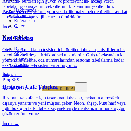
Avukatlık büroları için güven ve profesyonellik mesajı veren
tabelalar, potansiyel müvekkillerin ilk izlenimini şekillendirir.
Hakkımızda
Paslanmaz çelik, alüminyum ve akrilik malzemelerle üretilen avukat
Ekibimiz
tabelaları sade, prestijli ve uzun ömürlüdür.
Referanslar
Galeri
İncele →
Kaynaklar
Otel Tabelası
Blog
Oteller ve konaklama tesisleri için üretilen tabelalar, misafirlerin ilk
SSS
izlenimini belirleyen kritik görsel unsurlardır. Giriş tabelasından kat
Hizmetler
yönlendirmelerine, oda numaralarından restoran tabelalarına kadar
Araçlar
eksiksiz otel tabela sistemleri sunuyoruz.
İletişim →
İncele →
Blog
SSS
Restoran Cafe Tabelası
+90 532 372 39 32
Ücretsiz Teklif Al
Restoran ve kafeler için tasarlanan tabelalar, mekanın atmosferini
dışarıya yansıtır ve yeni müşteri çeker. Neon, ahşap, kutu harf veya
light box gibi farklı tabela seçenekleriyle markanızın ruhuna uygun
çözümler üretiyoruz.
İncele →