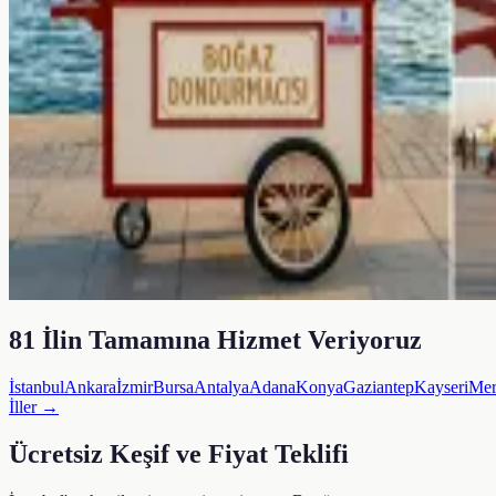
81 İlin Tamamına Hizmet Veriyoruz
İstanbul
Ankara
İzmir
Bursa
Antalya
Adana
Konya
Gaziantep
Kayseri
Mer
İller →
Ücretsiz Keşif ve Fiyat Teklifi