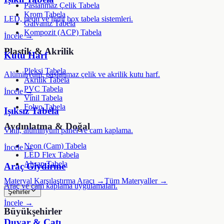
Paslanmaz Çelik Tabela
Krom Tabela
LED, neon ve light box tabela sistemleri.
Galvaniz Tabela
Kompozit (ACP) Tabela
İncele →
Plastik & Akrilik
Kutu Harf
Pleksi Tabela
Alüminyum, paslanmaz çelik ve akrilik kutu harf.
Akrilik Tabela
PVC Tabela
İncele →
Vinil Tabela
Folyo Tabela
Işıksız Tabela
Aydınlatma & Doğal
Vinil, alüminyum panel ve cam kaplama.
Neon (Cam) Tabela
İncele →
LED Flex Tabela
Ahşap Tabela
Araç Giydirme
Materyal Karşılaştırma Aracı →
Tüm Materyaller →
Araç ve cam kaplama uygulamaları.
Şehirler
İncele →
Büyükşehirler
Duvar & Çatı