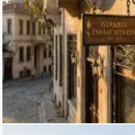
Hakkımızda
Ekibimiz
Referanslar
Galeri
Kaynaklar
Blog
SSS
Hizmetler
Araçlar
İletişim →
Blog
SSS
+90 532 372 39 32
Ücretsiz Teklif Al