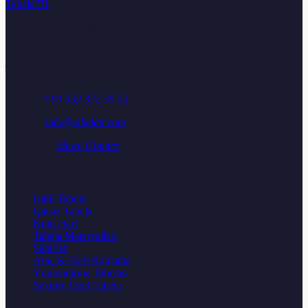
TabelaTR
Türkiye genelinde ışıklı tabela, neon tabela, kutu harf ve reklam
tabelası üretimi ile montajı. Ücretsiz keşif ve teklif için bize ulaşın.
Adres:
Osmangazi Mah. Aydoğdu Sok. No: 25/A, Sancaktepe /
İstanbul
Telefon:
+90 532 372 39 32
E-posta:
info@tabelatr.com
WhatsApp:
Mesaj Gonder
Urunler
Işıklı Tabela
Işıksız Tabela
Kutu Harf
Tabela Materyalleri
Şehirler
Araç & Cam Kaplama
Yönlendirme Tabelası
Sektöre Özel Tabela