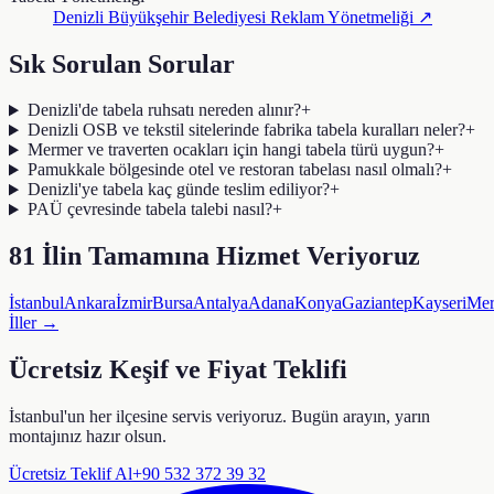
Denizli Büyükşehir Belediyesi
Reklam Yönetmeliği ↗
Sık Sorulan Sorular
Denizli'de tabela ruhsatı nereden alınır?
+
Denizli OSB ve tekstil sitelerinde fabrika tabela kuralları neler?
+
Mermer ve traverten ocakları için hangi tabela türü uygun?
+
Pamukkale bölgesinde otel ve restoran tabelası nasıl olmalı?
+
Denizli'ye tabela kaç günde teslim ediliyor?
+
PAÜ çevresinde tabela talebi nasıl?
+
81 İlin Tamamına Hizmet Veriyoruz
İstanbul
Ankara
İzmir
Bursa
Antalya
Adana
Konya
Gaziantep
Kayseri
Mer
İller →
Ücretsiz Keşif ve Fiyat Teklifi
İstanbul'un her ilçesine servis veriyoruz. Bugün arayın, yarın
montajınız hazır olsun.
Ücretsiz Teklif Al
+90 532 372 39 32