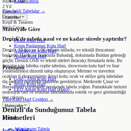
Hizmet Alanı
Kaide Tabela
2 Yıl
Tüm Işıklı Tabelalar →
Garanti
Ücretsiz
Kutu Harf
Keşif & Tasarım
Hızlı Cevap
Materyale Göre
Denizli'de tabela nasıl ve ne kadar sürede yaptırılır?
Pleksi Kutu Harf
Krom Paslanmaz Kutu Harf
Denizli, 19 ilçe ve 1,06 milyon nüfuslu, ev tekstili ihracatının
Alüminyum Kutu Harf
başkenti. Havlu ve bornozda Babadağ, dokumada Buldan geleneği
Ahşap Kutu Harf
güçlü; Denizli OSB ve tekstil siteleri ihracatçı firmalarla dolu. Bu
firmalar için fabrika cephe tabelası, showroom kutu harf ve fuar
Premium
yönlendirmesi düzenli talep oluşturuyor. Mermer ve traverten
ocakları il ekonomisinin ikinci kolu; ocak ve atölye giriş tabelaları
Gold / Altın Kutu Harf
dış mekana dayanıklı malzeme gerektiriyor. Merkezde Çınar ve
Bronz Kutu Harf
Bayramyeri çevresinde perakende tabela yoğun. Pamukkale turizmi
LED Arkalı Kutu Harf (Halo)
nedeniyle otel ve restoran tabelalarında estetik ve gece görünürlüğü
öne çıkıyor.
Tüm Kutu Harf Çeşitleri →
Materyaller
Denizli
'da Sunduğumuz Tabela
Hizmetleri
Metal
Alüminyum Tabela
Işıklı Tabela