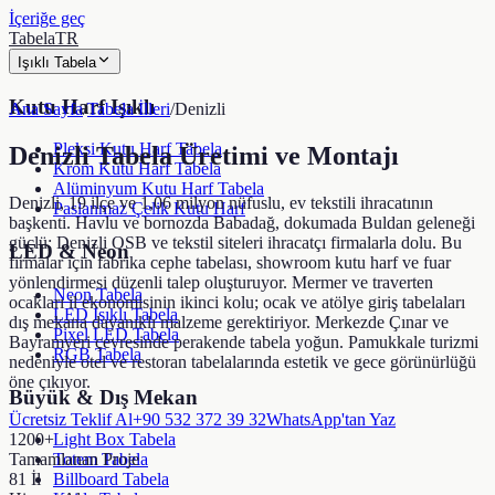
İçeriğe geç
TabelaTR
Işıklı Tabela
Kutu Harf Işıklı
Ana Sayfa
/
Tabela İlleri
/
Denizli
Pleksi Kutu Harf Tabela
Denizli
Tabela Üretimi ve Montajı
Krom Kutu Harf Tabela
Alüminyum Kutu Harf Tabela
Denizli, 19 ilçe ve 1,06 milyon nüfuslu, ev tekstili ihracatının
Paslanmaz Çelik Kutu Harf
başkenti. Havlu ve bornozda Babadağ, dokumada Buldan geleneği
güçlü; Denizli OSB ve tekstil siteleri ihracatçı firmalarla dolu. Bu
LED & Neon
firmalar için fabrika cephe tabelası, showroom kutu harf ve fuar
yönlendirmesi düzenli talep oluşturuyor. Mermer ve traverten
Neon Tabela
ocakları il ekonomisinin ikinci kolu; ocak ve atölye giriş tabelaları
LED Işıklı Tabela
dış mekana dayanıklı malzeme gerektiriyor. Merkezde Çınar ve
Pixel LED Tabela
Bayramyeri çevresinde perakende tabela yoğun. Pamukkale turizmi
RGB Tabela
nedeniyle otel ve restoran tabelalarında estetik ve gece görünürlüğü
öne çıkıyor.
Büyük & Dış Mekan
Ücretsiz Teklif Al
+90 532 372 39 32
WhatsApp'tan Yaz
1200+
Light Box Tabela
Tamamlanan Proje
Totem Tabela
81 İl
Billboard Tabela