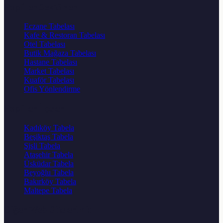
Popüler Sektörler
Eczane Tabelası
Kafe & Restoran Tabelası
Otel Tabelası
Butik Mağaza Tabelası
Hastane Tabelası
Market Tabelası
Kuaför Tabelası
Ofis Yönlendirme
Popüler İlçeler
Kadıköy Tabela
Beşiktaş Tabela
Şişli Tabela
Ataşehir Tabela
Üsküdar Tabela
Beyoğlu Tabela
Bakırköy Tabela
Maltepe Tabela
Diğer Web Sitelerimiz