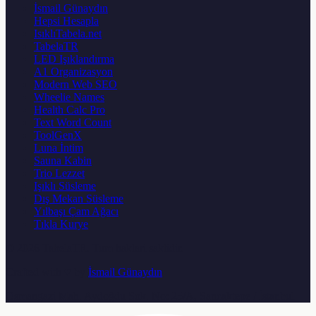
İsmail Günaydın
Hepsi Hesapla
IsıklıTabela.net
TabelaTR
LED Işıklandırma
A1 Organizasyon
Modern Web SEO
Wheelie Names
Health Calc Pro
Text Word Count
ToolGenX
Luna İntim
Sauna Kabin
Trio Lezzet
Işıklı Süsleme
Dış Mekan Süsleme
Yılbaşı Çam Ağacı
Tıkla Kurye
© 2026
TabelaTR
. Tum haklari saklidir.
Crafted with ♥ by
İsmail Günaydın
Osmangazi Mah. Aydoğdu Sok. No: 25/A, Sancaktepe / İstanbul