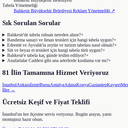
Balıkesir Büyükşehir Belediyesi
Tabela Yönetmeliği
Balıkesir Büyükşehir Belediyesi
Reklam Yönetmeliği ↗
Sık Sorulan Sorular
Balıkesir'de tabela ruhsatı nereden alınır?
+
Bandırma sanayi ve liman tesisleri için hangi tabela uygun?
+
Edremit ve Ayvalık'ta zeytin ve turizm tabelası nasıl olmalı?
+
Süt ve beyaz et tesisleri için hangi tabela türü uygun?
+
Balıkesir'e tabela kaç günde teslim ediliyor?
+
Anafartalar Caddesi gibi ana arterlerde kısıtlama var mı?
+
81 İlin Tamamına Hizmet Veriyoruz
İstanbul
Ankara
İzmir
Bursa
Antalya
Adana
Konya
Gaziantep
Kayseri
Mer
İller →
Ücretsiz Keşif ve Fiyat Teklifi
İstanbul'un her ilçesine servis veriyoruz. Bugün arayın, yarın
montajınız hazır olsun.