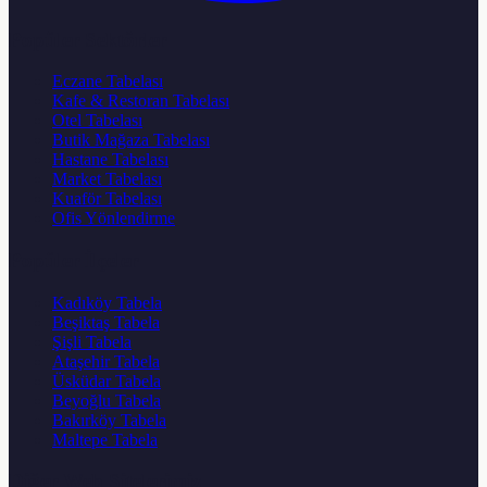
Popüler Sektörler
Eczane Tabelası
Kafe & Restoran Tabelası
Otel Tabelası
Butik Mağaza Tabelası
Hastane Tabelası
Market Tabelası
Kuaför Tabelası
Ofis Yönlendirme
Popüler İlçeler
Kadıköy Tabela
Beşiktaş Tabela
Şişli Tabela
Ataşehir Tabela
Üsküdar Tabela
Beyoğlu Tabela
Bakırköy Tabela
Maltepe Tabela
Diğer Web Sitelerimiz