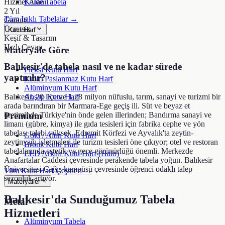
Hizmet Alanı
Kaide Tabela
2 Yıl
Tüm Işıklı Tabelalar →
Garanti
Ücretsiz
Kutu Harf
Keşif & Tasarım
Hızlı Cevap
Materyale Göre
Balıkesir'de tabela nasıl ve ne kadar sürede
Pleksi Kutu Harf
yaptırılır?
Krom Paslanmaz Kutu Harf
Alüminyum Kutu Harf
Ahşap Kutu Harf
Balıkesir, 20 ilçe ve 1,28 milyon nüfuslu, tarım, sanayi ve turizmi bir
arada barındıran bir Marmara-Ege geçiş ili. Süt ve beyaz et
üretiminde Türkiye'nin önde gelen illerinden; Bandırma sanayi ve
Premium
limanı (gübre, kimya) ile gıda tesisleri için fabrika cephe ve yön
tabelası talebi yüksek. Edremit Körfezi ve Ayvalık'ta zeytin-
Gold / Altın Kutu Harf
zeytinyağı işletmeleri ile turizm tesisleri öne çıkıyor; otel ve restoran
Bronz Kutu Harf
tabelalarında estetik ve gece görünürlüğü önemli. Merkezde
LED Arkalı Kutu Harf (Halo)
Anafartalar Caddesi çevresinde perakende tabela yoğun. Balıkesir
Üniversitesi Çağış kampüsü çevresinde öğrenci odaklı talep
Tüm Kutu Harf Çeşitleri →
sezonluk artıyor.
Materyaller
Balıkesir
'da Sunduğumuz Tabela
Metal
Hizmetleri
Alüminyum Tabela