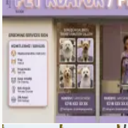
Hakkımızda
Ekibimiz
Referanslar
Galeri
Kaynaklar
Blog
SSS
Hizmetler
Araçlar
İletişim →
Blog
SSS
+90 532 372 39 32
Ücretsiz Teklif Al