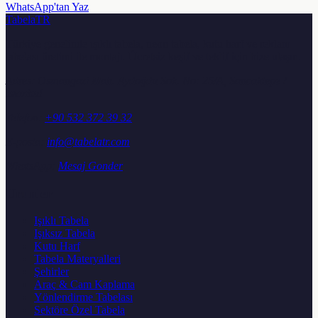
WhatsApp'tan Yaz
TabelaTR
Türkiye genelinde ışıklı tabela, neon tabela, kutu harf ve reklam
tabelası üretimi ile montajı. Ücretsiz keşif ve teklif için bize ulaşın.
Adres:
Osmangazi Mah. Aydoğdu Sok. No: 25/A, Sancaktepe /
İstanbul
Telefon:
+90 532 372 39 32
E-posta:
info@tabelatr.com
WhatsApp:
Mesaj Gonder
Urunler
Işıklı Tabela
Işıksız Tabela
Kutu Harf
Tabela Materyalleri
Şehirler
Araç & Cam Kaplama
Yönlendirme Tabelası
Sektöre Özel Tabela