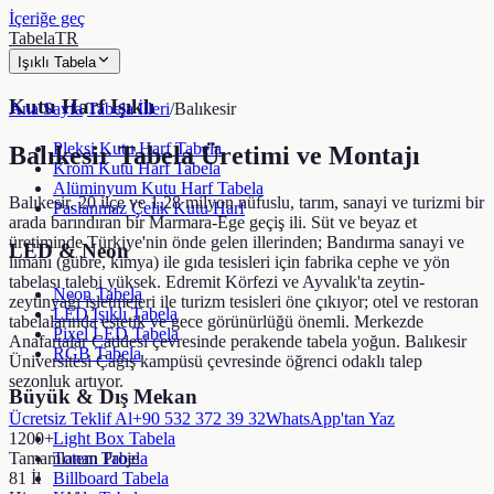
İçeriğe geç
TabelaTR
Işıklı Tabela
Kutu Harf Işıklı
Ana Sayfa
/
Tabela İlleri
/
Balıkesir
Pleksi Kutu Harf Tabela
Balıkesir
Tabela Üretimi ve Montajı
Krom Kutu Harf Tabela
Alüminyum Kutu Harf Tabela
Balıkesir, 20 ilçe ve 1,28 milyon nüfuslu, tarım, sanayi ve turizmi bir
Paslanmaz Çelik Kutu Harf
arada barındıran bir Marmara-Ege geçiş ili. Süt ve beyaz et
üretiminde Türkiye'nin önde gelen illerinden; Bandırma sanayi ve
LED & Neon
limanı (gübre, kimya) ile gıda tesisleri için fabrika cephe ve yön
tabelası talebi yüksek. Edremit Körfezi ve Ayvalık'ta zeytin-
Neon Tabela
zeytinyağı işletmeleri ile turizm tesisleri öne çıkıyor; otel ve restoran
LED Işıklı Tabela
tabelalarında estetik ve gece görünürlüğü önemli. Merkezde
Pixel LED Tabela
Anafartalar Caddesi çevresinde perakende tabela yoğun. Balıkesir
RGB Tabela
Üniversitesi Çağış kampüsü çevresinde öğrenci odaklı talep
sezonluk artıyor.
Büyük & Dış Mekan
Ücretsiz Teklif Al
+90 532 372 39 32
WhatsApp'tan Yaz
1200+
Light Box Tabela
Tamamlanan Proje
Totem Tabela
81 İl
Billboard Tabela