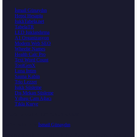
İsmail Günaydın
Hepsi Hesapla
IsıklıTabela.net
TabelaTR
LED Işıklandırma
A1 Organizasyon
Modern Web SEO
Wheelie Names
Health Calc Pro
Text Word Count
ToolGenX
Luna İntim
Sauna Kabin
Trio Lezzet
Işıklı Süsleme
Dış Mekan Süsleme
Yılbaşı Çam Ağacı
Tıkla Kurye
© 2026
TabelaTR
. Tum haklari saklidir.
Crafted with ♥ by
İsmail Günaydın
Osmangazi Mah. Aydoğdu Sok. No: 25/A, Sancaktepe / İstanbul