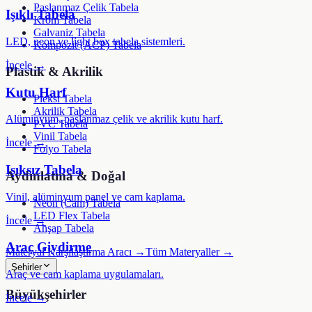
Paslanmaz Çelik Tabela
Işıklı Tabela
Krom Tabela
Galvaniz Tabela
LED, neon ve light box tabela sistemleri.
Kompozit (ACP) Tabela
İncele →
Plastik & Akrilik
Kutu Harf
Pleksi Tabela
Akrilik Tabela
Alüminyum, paslanmaz çelik ve akrilik kutu harf.
PVC Tabela
Vinil Tabela
İncele →
Folyo Tabela
Işıksız Tabela
Aydınlatma & Doğal
Vinil, alüminyum panel ve cam kaplama.
Neon (Cam) Tabela
LED Flex Tabela
İncele →
Ahşap Tabela
Araç Giydirme
Materyal Karşılaştırma Aracı →
Tüm Materyaller →
Şehirler
Araç ve cam kaplama uygulamaları.
Büyükşehirler
İncele →