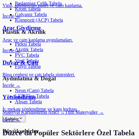
Paslanmaz Çelik Tabela
Vinil, alüminyum panel ve cam kaplama.
Krom Tabela
Galvaniz Tabela
İncele →
Kompozit (ACP) Tabela
Araç Giydirme
Plastik & Akrilik
Araç ve cam kaplama uygulamaları.
Pleksi Tabela
Akrilik Tabela
İncele →
PVC Tabela
Vinil Tabela
Duvar & Çatı
Folyo Tabela
Bina cephesi ve çatı tabela sistemleri.
Aydınlatma & Doğal
İncele →
Neon (Cam) Tabela
LED Flex Tabela
Yönlendirme
Ahşap Tabela
İç mekan yönlendirme ve kapı levhası.
Materyal Karşılaştırma Aracı →
Tüm Materyaller →
Şehirler
İncele →
Büyükşehirler
Düzce
'da Popüler Sektörlere Özel Tabela