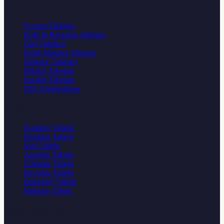
Popüler Sektörler
Eczane Tabelası
Kafe & Restoran Tabelası
Otel Tabelası
Butik Mağaza Tabelası
Hastane Tabelası
Market Tabelası
Kuaför Tabelası
Ofis Yönlendirme
Popüler İlçeler
Kadıköy Tabela
Beşiktaş Tabela
Şişli Tabela
Ataşehir Tabela
Üsküdar Tabela
Beyoğlu Tabela
Bakırköy Tabela
Maltepe Tabela
Diğer Web Sitelerimiz