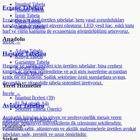
İstanbul Tabela
Eczane Tabelası
Ankara Tabela
İzmir Tabela
Eczaneler için özel üretilen tabelalar, hem yasal zorunlulukları
Bursa Tabela
karşılar hem de müşteri güveni oluşturur. LED yeşil haç, ışıklı kutu
Antalya Tabela
harf ve vitrin kaplama ile eczanenizin görünürlüğünü artırıyoruz.
Anadolu
İncele →
Adana Tabela
Hastane Tabelası
Konya Tabela
Gaziantep Tabela
Hastane ve sağlık tesisleri için üretilen tabelalar; bina cephesi
Kayseri Tabela
kimliği, iç mekan yönlendirme ve acil giriş işaretleme açısından
Mersin Tabela
kritik bir rol üstlenir. Sağlık sektörüne özgü standartlara uygun,
dayanıklı ve okunabilir tabela sistemleri üretiyoruz.
Yerel Hizmetler
İncele →
İstanbul İlçeleri (39)
81 İl Lojistik Ağı
Avukat Tabelası
Sektörel Tabela Önerici
Avukatlık büroları için güven ve profesyonellik mesajı veren
Tüm Şehirler & Bölgeler →
tabelalar, potansiyel müvekkillerin ilk izlenimini şekillendirir.
Kurumsal
Paslanmaz çelik, alüminyum ve akrilik malzemelerle üretilen avukat
tabelaları sade, prestijli ve uzun ömürlüdür.
Şirket