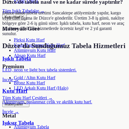
Kaide Tabela
Düzce'de tabela nasıl ve ne kadar sürede yaptırılır?
Tüm Işıklı Tabelalar →
Düzce ilinde tabela üretimi Sancaktepe atölyemizde yapılır, kargo
Kutu Harf
veya özel taşıma ile Düzce'e gönderilir. Üretim 3-8 iş günü, nakliye
bölgeye göre 2-6 iş günü sürer. Işıklı tabela, kutu harf, neon ve araç
Materyale Göre
giydirme dahil tüm hizmetlerde ücretsiz keşif ve 2 yıl garanti
sunulur.
Pleksi Kutu Harf
Düzce
'da Sunduğumuz Tabela Hizmetleri
Krom Paslanmaz Kutu Harf
Alüminyum Kutu Harf
Ahşap Kutu Harf
Işıklı Tabela
Premium
LED, neon ve light box tabela sistemleri.
Gold / Altın Kutu Harf
İncele →
Bronz Kutu Harf
LED Arkalı Kutu Harf (Halo)
Kutu Harf
Tüm Kutu Harf Çeşitleri →
Alüminyum, paslanmaz çelik ve akrilik kutu harf.
Materyaller
İncele →
Metal
Işıksız Tabela
Alüminyum Tabela