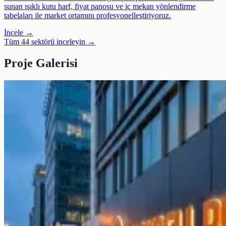
sunan ışıklı kutu harf, fiyat panosu ve iç mekan yönlendirme
tabelaları ile market ortamını profesyonelleştiriyoruz.
İncele →
Tüm 44 sektörü inceleyin →
Proje Galerisi