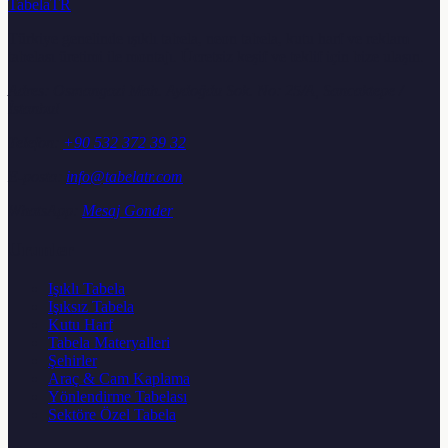
TabelaTR
Türkiye genelinde ışıklı tabela, neon tabela, kutu harf ve reklam
tabelası üretimi ile montajı. Ücretsiz keşif ve teklif için bize ulaşın.
Adres:
Osmangazi Mah. Aydoğdu Sok. No: 25/A, Sancaktepe /
İstanbul
Telefon:
+90 532 372 39 32
E-posta:
info@tabelatr.com
WhatsApp:
Mesaj Gonder
Urunler
Işıklı Tabela
Işıksız Tabela
Kutu Harf
Tabela Materyalleri
Şehirler
Araç & Cam Kaplama
Yönlendirme Tabelası
Sektöre Özel Tabela