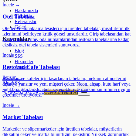
İncele →
Hakkımızda
Otel Tabelası
Ekibimiz
Referanslar
Galeri
Oteller ve konaklama tesisleri için üretilen tabelalar, misafirlerin ilk
izlenimini belirleyen kritik görsel unsurlardır. Giriş tabelasından kat
Kaynaklar
yönlendirmelerine, oda numaralarından restoran tabelalarına kadar
eksiksiz otel tabela sistemleri sunuyoruz.
Blog
İncele →
SSS
Hizmetler
Restoran Cafe Tabelası
Araçlar
İletişim →
Restoran ve kafeler için tasarlanan tabelalar, mekanın atmosferini
Blog
SSS
dışarıya yansıtır ve yeni müşteri çeker. Neon, ahşap, kutu harf veya
light box gibi farklı tabela seçenekleriyle markanızın ruhuna uygun
+90 532 372 39 32
Ücretsiz Teklif Al
çözümler üretiyoruz.
İncele →
Market Tabelası
Marketler ve süpermarketler için üretilen tabelalar, müşterilerin
dikkatini çeker ve marka bilinirliğini pekiştirir. Yüksek görünürlük