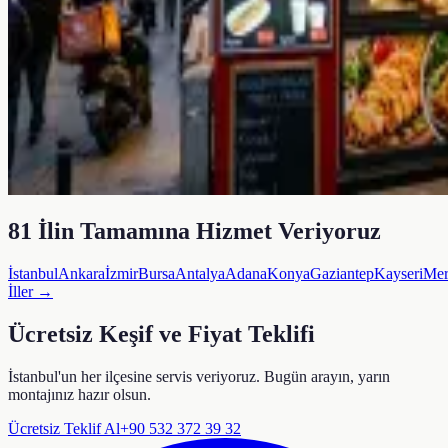
81 İlin Tamamına Hizmet Veriyoruz
İstanbul
Ankara
İzmir
Bursa
Antalya
Adana
Konya
Gaziantep
Kayseri
Mer
İller →
Ücretsiz Keşif ve Fiyat Teklifi
İstanbul'un her ilçesine servis veriyoruz. Bugün arayın, yarın
montajınız hazır olsun.
Ücretsiz Teklif Al
+90 532 372 39 32