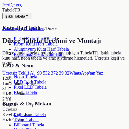
İçeriğe geç
TabelaTR
Işıklı Tabela
Kutu Harf Işıklı
Ana Sayfa
/
Tabela İlleri
/
Düzce
Pleksi Kutu Harf Tabela
Düzce
Tabela Üretimi ve Montajı
Krom Kutu Harf Tabela
Alüminyum Kutu Harf Tabela
Düzce ilinde tabela üretimi ve montajı için TabelaTR. Işıklı tabela,
Paslanmaz Çelik Kutu Harf
kutu harf, neon tabela ve araç giydirme hizmetleri. Ücretsiz keşif ve
teklif.
LED & Neon
Ücretsiz Teklif Al
+90 532 372 39 32
WhatsApp'tan Yaz
Neon Tabela
1200+
LED Işıklı Tabela
Tamamlanan Proje
Pixel LED Tabela
81 İl
RGB Tabela
Hizmet Alanı
2 Yıl
Büyük & Dış Mekan
Garanti
Ücretsiz
Keşif & Tasarım
Light Box Tabela
Hızlı Cevap
Totem Tabela
Billboard Tabela