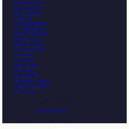
İsmail Günaydın
Hepsi Hesapla
IsıklıTabela.net
TabelaTR
LED Işıklandırma
A1 Organizasyon
Modern Web SEO
Wheelie Names
Health Calc Pro
Text Word Count
ToolGenX
Luna İntim
Sauna Kabin
Trio Lezzet
Işıklı Süsleme
Dış Mekan Süsleme
Yılbaşı Çam Ağacı
Tıkla Kurye
© 2026
TabelaTR
. Tum haklari saklidir.
Crafted with ♥ by
İsmail Günaydın
Osmangazi Mah. Aydoğdu Sok. No: 25/A, Sancaktepe / İstanbul