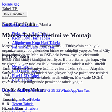
İçeriğe geç
TabelaTR
Işıklı Tabela
Kutu Harf Işıklı
Ana Sayfa
/
Tabela İlleri
/
Manisa
Pleksi Kutu Harf Tabela
Manisa
Tabela Üretimi ve Montajı
Krom Kutu Harf Tabela
Alüminyum Kutu Harf Tabela
Manisa, 17 ilçe ve 1,47 milyon nüfuslu, Türkiye'nin en büyük
Paslanmaz Çelik Kutu Harf
organize sanayi bölgelerinden birine ev sahipliği yapıyor. Vestel City
başta olmak üzere Manisa OSB'deki beyaz eşya ve elektronik
LED & Neon
tesisleri ilin sanayi kimliğini belirliyor. Bu fabrikalar için kapı, yön
ve güvenlik ikaz tabelası ile kurumsal cephe tabelası talebi sürekli.
Neon Tabela
Tarım tarafında Sultaniye üzümü ve kuru üzüm (Salihli, Alaşehir,
LED Işıklı Tabela
Sarıgöl) ile zeytin işletmeleri öne çıkıyor; bağ ve paketleme tesisleri
Pixel LED Tabela
için dayanıklı dış mekan tabela tercih ediliyor. Merkezde MCBÜ
RGB Tabela
çevresi ve çarşı bölgesinde perakende tabela yoğun.
Büyük & Dış Mekan
Ücretsiz Teklif Al
+90 532 372 39 32
WhatsApp'tan Yaz
1200+
Tamamlanan Proje
Light Box Tabela
81 İl
Totem Tabela
Hizmet Alanı
Billboard Tabela