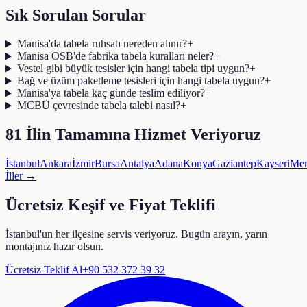
Sık Sorulan Sorular
Manisa'da tabela ruhsatı nereden alınır?
+
Manisa OSB'de fabrika tabela kuralları neler?
+
Vestel gibi büyük tesisler için hangi tabela tipi uygun?
+
Bağ ve üzüm paketleme tesisleri için hangi tabela uygun?
+
Manisa'ya tabela kaç günde teslim ediliyor?
+
MCBÜ çevresinde tabela talebi nasıl?
+
81 İlin Tamamına Hizmet Veriyoruz
İstanbul
Ankara
İzmir
Bursa
Antalya
Adana
Konya
Gaziantep
Kayseri
Mer
İller →
Ücretsiz Keşif ve Fiyat Teklifi
İstanbul'un her ilçesine servis veriyoruz. Bugün arayın, yarın
montajınız hazır olsun.
Ücretsiz Teklif Al
+90 532 372 39 32