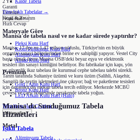
2 Yıl
Kaide Tabela
Garanti
Tüm Işıklı Tabelalar →
Ücretsiz
Keşif & Tasarım
Kutu Harf
Hızlı Cevap
Materyale Göre
Manisa'de tabela nasıl ve ne kadar sürede yaptırılır?
Pleksi Kutu Harf
Manisa, 17 ilçe ve 1,47 milyon nüfuslu, Türkiye'nin en büyük
Krom Paslanmaz Kutu Harf
organize sanayi bölgelerinden birine ev sahipliği yapıyor. Vestel City
Alüminyum Kutu Harf
başta olmak üzere Manisa OSB'deki beyaz eşya ve elektronik
Ahşap Kutu Harf
tesisleri ilin sanayi kimliğini belirliyor. Bu fabrikalar için kapı, yön
ve güvenlik ikaz tabelası ile kurumsal cephe tabelası talebi sürekli.
Premium
Tarım tarafında Sultaniye üzümü ve kuru üzüm (Salihli, Alaşehir,
Sarıgöl) ile zeytin işletmeleri öne çıkıyor; bağ ve paketleme tesisleri
Gold / Altın Kutu Harf
için dayanıklı dış mekan tabela tercih ediliyor. Merkezde MCBÜ
Bronz Kutu Harf
çevresi ve çarşı bölgesinde perakende tabela yoğun.
LED Arkalı Kutu Harf (Halo)
Manisa
'da Sunduğumuz Tabela
Tüm Kutu Harf Çeşitleri →
Hizmetleri
Materyaller
Metal
Işıklı Tabela
Alüminyum Tabela