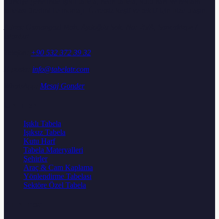
Türkiye genelinde ışıklı tabela, neon tabela, kutu harf ve reklam
tabelası üretimi ile montajı. Ücretsiz keşif ve teklif için bize ulaşın.
Adres:
Osmangazi Mah. Aydoğdu Sok. No: 25/A, Sancaktepe /
İstanbul
Telefon:
+90 532 372 39 32
E-posta:
info@tabelatr.com
WhatsApp:
Mesaj Gonder
Urunler
Işıklı Tabela
Işıksız Tabela
Kutu Harf
Tabela Materyalleri
Şehirler
Araç & Cam Kaplama
Yönlendirme Tabelası
Sektöre Özel Tabela
Kurumsal