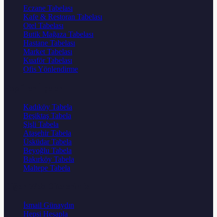
Eczane Tabelası
Kafe & Restoran Tabelası
Otel Tabelası
Butik Mağaza Tabelası
Hastane Tabelası
Market Tabelası
Kuaför Tabelası
Ofis Yönlendirme
Popüler İlçeler
Kadıköy Tabela
Beşiktaş Tabela
Şişli Tabela
Ataşehir Tabela
Üsküdar Tabela
Beyoğlu Tabela
Bakırköy Tabela
Maltepe Tabela
Diğer Web Sitelerimiz
İsmail Günaydın
Hepsi Hesapla