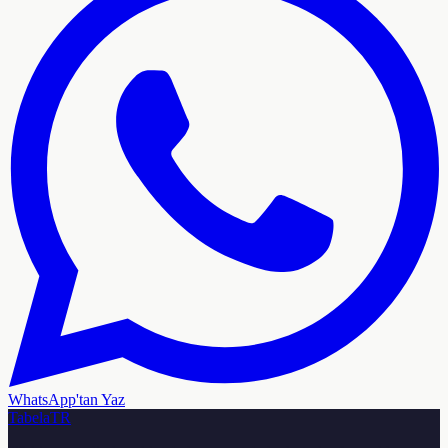
WhatsApp'tan Yaz
TabelaTR