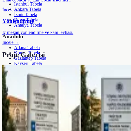
İstanbul Tabela
Ankara Tabela
İncele →
İzmir Tabela
Bursa Tabela
Yönlendirme
Antalya Tabela
İç mekan yönlendirme ve kapı levhası.
Anadolu
İncele →
Adana Tabela
Konya Tabela
Proje Galerisi
Gaziantep Tabela
Kayseri Tabela
Mersin Tabela
Yerel Hizmetler
İstanbul İlçeleri (39)
81 İl Lojistik Ağı
Sektörel Tabela Önerici
Tüm Şehirler & Bölgeler →
Kurumsal
Şirket