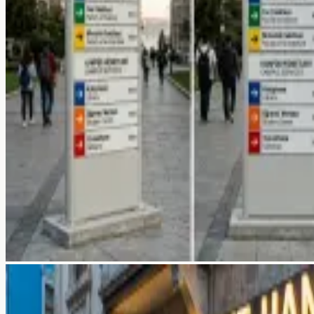
Hakkımızda
Ekibimiz
Referanslar
Galeri
Kaynaklar
Blog
SSS
Hizmetler
Araçlar
İletişim →
Blog
SSS
+90 532 372 39 32
Ücretsiz Teklif Al