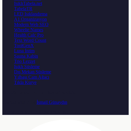
IsıklıTabela.net
TabelaTR
LED Işıklandırma
A1 Organizasyon
Modern Web SEO
Wheelie Names
Health Calc Pro
Text Word Count
ToolGenX
Luna İntim
Sauna Kabin
Trio Lezzet
Işıklı Süsleme
Dış Mekan Süsleme
Yılbaşı Çam Ağacı
Tıkla Kurye
© 2026
TabelaTR
. Tum haklari saklidir.
Crafted with ♥ by
İsmail Günaydın
Osmangazi Mah. Aydoğdu Sok. No: 25/A, Sancaktepe / İstanbul