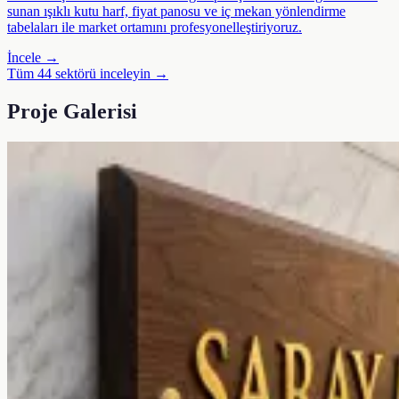
sunan ışıklı kutu harf, fiyat panosu ve iç mekan yönlendirme
tabelaları ile market ortamını profesyonelleştiriyoruz.
İncele →
Tüm 44 sektörü inceleyin →
Proje Galerisi