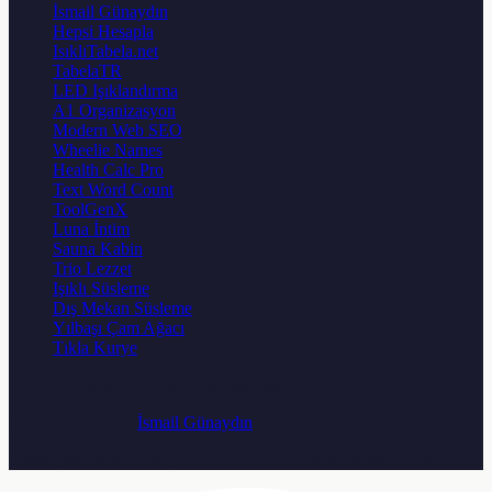
İsmail Günaydın
Hepsi Hesapla
IsıklıTabela.net
TabelaTR
LED Işıklandırma
A1 Organizasyon
Modern Web SEO
Wheelie Names
Health Calc Pro
Text Word Count
ToolGenX
Luna İntim
Sauna Kabin
Trio Lezzet
Işıklı Süsleme
Dış Mekan Süsleme
Yılbaşı Çam Ağacı
Tıkla Kurye
© 2026
TabelaTR
. Tum haklari saklidir.
Crafted with ♥ by
İsmail Günaydın
Osmangazi Mah. Aydoğdu Sok. No: 25/A, Sancaktepe / İstanbul