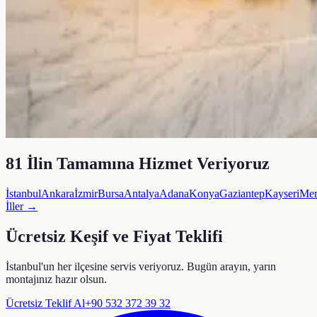
81 İlin Tamamına Hizmet Veriyoruz
İstanbul
Ankara
İzmir
Bursa
Antalya
Adana
Konya
Gaziantep
Kayseri
Mer
İller →
Ücretsiz Keşif ve Fiyat Teklifi
İstanbul'un her ilçesine servis veriyoruz. Bugün arayın, yarın
montajınız hazır olsun.
Ücretsiz Teklif Al
+90 532 372 39 32