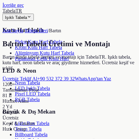
İçeriğe geç
TabelaTR
Işıklı Tabela
Kutu Harf Işıklı
Ana Sayfa
/
Tabela İlleri
/
Bartın
Pleksi Kutu Harf Tabela
Bartın
Tabela Üretimi ve Montajı
Krom Kutu Harf Tabela
Alüminyum Kutu Harf Tabela
Bartın ilinde tabela üretimi ve montajı için TabelaTR. Işıklı tabela,
Paslanmaz Çelik Kutu Harf
kutu harf, neon tabela ve araç giydirme hizmetleri. Ücretsiz keşif ve
teklif.
LED & Neon
Ücretsiz Teklif Al
+90 532 372 39 32
WhatsApp'tan Yaz
Neon Tabela
1200+
LED Işıklı Tabela
Tamamlanan Proje
Pixel LED Tabela
81 İl
RGB Tabela
Hizmet Alanı
2 Yıl
Büyük & Dış Mekan
Garanti
Ücretsiz
Keşif & Tasarım
Light Box Tabela
Hızlı Cevap
Totem Tabela
Billboard Tabela