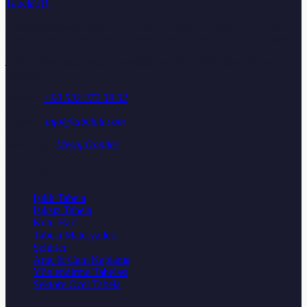
TabelaTR
Türkiye genelinde ışıklı tabela, neon tabela, kutu harf ve reklam
tabelası üretimi ile montajı. Ücretsiz keşif ve teklif için bize ulaşın.
Adres:
Osmangazi Mah. Aydoğdu Sok. No: 25/A, Sancaktepe /
İstanbul
Telefon:
+90 532 372 39 32
E-posta:
info@tabelatr.com
WhatsApp:
Mesaj Gonder
Urunler
Işıklı Tabela
Işıksız Tabela
Kutu Harf
Tabela Materyalleri
Şehirler
Araç & Cam Kaplama
Yönlendirme Tabelası
Sektöre Özel Tabela