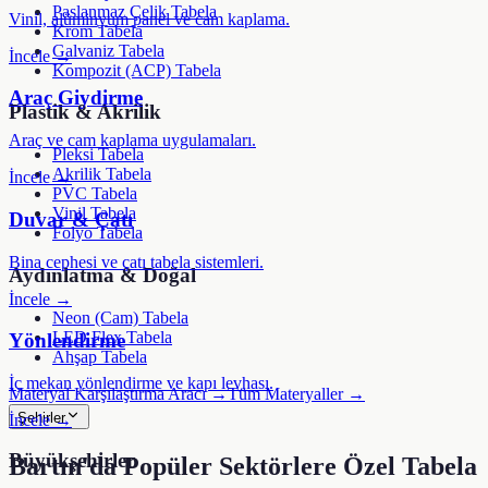
Paslanmaz Çelik Tabela
Vinil, alüminyum panel ve cam kaplama.
Krom Tabela
Galvaniz Tabela
İncele →
Kompozit (ACP) Tabela
Araç Giydirme
Plastik & Akrilik
Araç ve cam kaplama uygulamaları.
Pleksi Tabela
Akrilik Tabela
İncele →
PVC Tabela
Vinil Tabela
Duvar & Çatı
Folyo Tabela
Bina cephesi ve çatı tabela sistemleri.
Aydınlatma & Doğal
İncele →
Neon (Cam) Tabela
LED Flex Tabela
Yönlendirme
Ahşap Tabela
İç mekan yönlendirme ve kapı levhası.
Materyal Karşılaştırma Aracı →
Tüm Materyaller →
Şehirler
İncele →
Büyükşehirler
Bartın
'da Popüler Sektörlere Özel Tabela