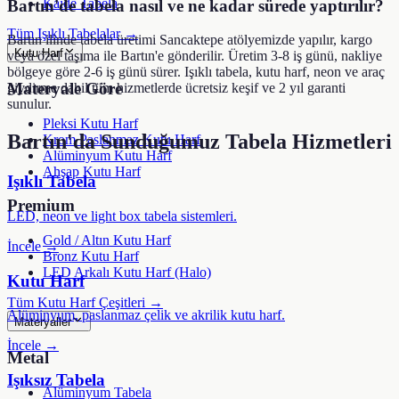
Kaide Tabela
Bartın'de tabela nasıl ve ne kadar sürede yaptırılır?
Tüm Işıklı Tabelalar →
Bartın ilinde tabela üretimi Sancaktepe atölyemizde yapılır, kargo
Kutu Harf
veya özel taşıma ile Bartın'e gönderilir. Üretim 3-8 iş günü, nakliye
bölgeye göre 2-6 iş günü sürer. Işıklı tabela, kutu harf, neon ve araç
Materyale Göre
giydirme dahil tüm hizmetlerde ücretsiz keşif ve 2 yıl garanti
sunulur.
Pleksi Kutu Harf
Bartın
'da Sunduğumuz Tabela Hizmetleri
Krom Paslanmaz Kutu Harf
Alüminyum Kutu Harf
Ahşap Kutu Harf
Işıklı Tabela
Premium
LED, neon ve light box tabela sistemleri.
Gold / Altın Kutu Harf
İncele →
Bronz Kutu Harf
LED Arkalı Kutu Harf (Halo)
Kutu Harf
Tüm Kutu Harf Çeşitleri →
Alüminyum, paslanmaz çelik ve akrilik kutu harf.
Materyaller
İncele →
Metal
Işıksız Tabela
Alüminyum Tabela