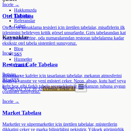
İncele →
Hakkımızda
Otel Tabelası
Ekibimiz
Referanslar
Galeri
Oteller ve konaklama tesisleri için üretilen tabelalar, misafirlerin ilk
izlenimini belirleyen kritik görsel unsurlardır. Giriş tabelasından kat
Kaynaklar
yönlendirmelerine, oda numaralarından restoran tabelalarına kadar
eksiksiz otel tabela sistemleri sunuyoruz.
Blog
İncele →
SSS
Hizmetler
Restoran Cafe Tabelası
Araçlar
İletişim →
Restoran ve kafeler için tasarlanan tabelalar, mekanın atmosferini
Blog
SSS
dışarıya yansıtır ve yeni müşteri çeker. Neon, ahşap, kutu harf veya
light box gibi farklı tabela seçenekleriyle markanızın ruhuna uygun
+90 532 372 39 32
Ücretsiz Teklif Al
çözümler üretiyoruz.
İncele →
Market Tabelası
Marketler ve süpermarketler için üretilen tabelalar, müşterilerin
dikkatini çeker ve marka bilinirliğini pekiştirir. Yüksek görünürlük