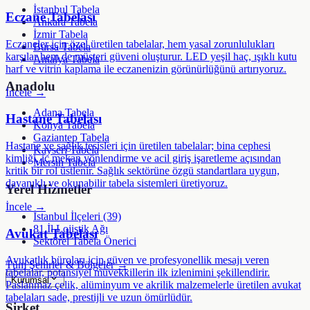
İstanbul Tabela
Eczane Tabelası
Ankara Tabela
İzmir Tabela
Eczaneler için özel üretilen tabelalar, hem yasal zorunlulukları
Bursa Tabela
karşılar hem de müşteri güveni oluşturur. LED yeşil haç, ışıklı kutu
Antalya Tabela
harf ve vitrin kaplama ile eczanenizin görünürlüğünü artırıyoruz.
Anadolu
İncele →
Adana Tabela
Hastane Tabelası
Konya Tabela
Gaziantep Tabela
Hastane ve sağlık tesisleri için üretilen tabelalar; bina cephesi
Kayseri Tabela
kimliği, iç mekan yönlendirme ve acil giriş işaretleme açısından
Mersin Tabela
kritik bir rol üstlenir. Sağlık sektörüne özgü standartlara uygun,
dayanıklı ve okunabilir tabela sistemleri üretiyoruz.
Yerel Hizmetler
İncele →
İstanbul İlçeleri (39)
81 İl Lojistik Ağı
Avukat Tabelası
Sektörel Tabela Önerici
Avukatlık büroları için güven ve profesyonellik mesajı veren
Tüm Şehirler & Bölgeler →
tabelalar, potansiyel müvekkillerin ilk izlenimini şekillendirir.
Kurumsal
Paslanmaz çelik, alüminyum ve akrilik malzemelerle üretilen avukat
tabelaları sade, prestijli ve uzun ömürlüdür.
Şirket