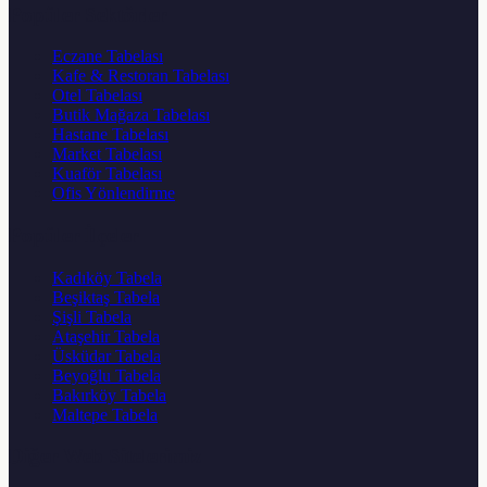
Popüler Sektörler
Eczane Tabelası
Kafe & Restoran Tabelası
Otel Tabelası
Butik Mağaza Tabelası
Hastane Tabelası
Market Tabelası
Kuaför Tabelası
Ofis Yönlendirme
Popüler İlçeler
Kadıköy Tabela
Beşiktaş Tabela
Şişli Tabela
Ataşehir Tabela
Üsküdar Tabela
Beyoğlu Tabela
Bakırköy Tabela
Maltepe Tabela
Diğer Web Sitelerimiz