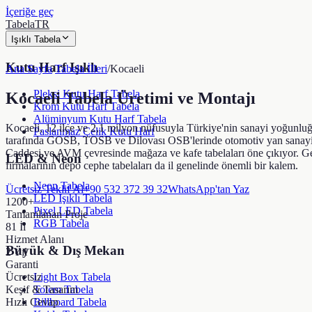
İçeriğe geç
TabelaTR
Işıklı Tabela
Kutu Harf Işıklı
Ana Sayfa
/
Tabela İlleri
/
Kocaeli
Pleksi Kutu Harf Tabela
Kocaeli
Tabela Üretimi ve Montajı
Krom Kutu Harf Tabela
Alüminyum Kutu Harf Tabela
Kocaeli, 12 ilçe ve 2,1 milyon nüfusuyla Türkiye'nin sanayi yoğunluğ
Paslanmaz Çelik Kutu Harf
tarafında GOSB, TOSB ve Dilovası OSB'lerinde otomotiv yan sanayi ve 
Caddesi ve AVM çevresinde mağaza ve kafe tabelaları öne çıkıyor. Geb
LED & Neon
firmalarının depo cephe tabelaları da il genelinde önemli bir kalem.
Neon Tabela
Ücretsiz Teklif Al
+90 532 372 39 32
WhatsApp'tan Yaz
LED Işıklı Tabela
1200+
Pixel LED Tabela
Tamamlanan Proje
RGB Tabela
81 İl
Hizmet Alanı
Büyük & Dış Mekan
2 Yıl
Garanti
Ücretsiz
Light Box Tabela
Keşif & Tasarım
Totem Tabela
Hızlı Cevap
Billboard Tabela