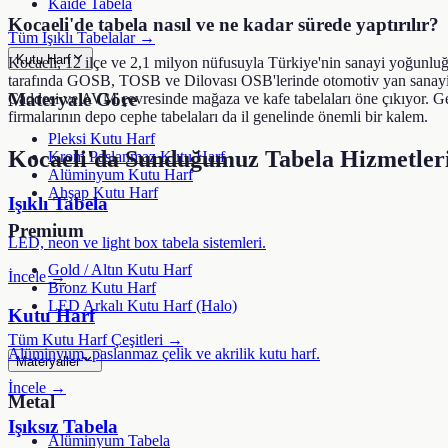
Kaide Tabela
Kocaeli'de tabela nasıl ve ne kadar sürede yaptırılır?
Tüm Işıklı Tabelalar →
Kutu Harf
Kocaeli, 12 ilçe ve 2,1 milyon nüfusuyla Türkiye'nin sanayi yoğunluğ
tarafında GOSB, TOSB ve Dilovası OSB'lerinde otomotiv yan sanayi ve 
Materyale Göre
Caddesi ve AVM çevresinde mağaza ve kafe tabelaları öne çıkıyor. Geb
firmalarının depo cephe tabelaları da il genelinde önemli bir kalem.
Pleksi Kutu Harf
Kocaeli
'da Sunduğumuz Tabela Hizmetler
Krom Paslanmaz Kutu Harf
Alüminyum Kutu Harf
Ahşap Kutu Harf
Işıklı Tabela
Premium
LED, neon ve light box tabela sistemleri.
Gold / Altın Kutu Harf
İncele →
Bronz Kutu Harf
LED Arkalı Kutu Harf (Halo)
Kutu Harf
Tüm Kutu Harf Çeşitleri →
Alüminyum, paslanmaz çelik ve akrilik kutu harf.
Materyaller
İncele →
Metal
Işıksız Tabela
Alüminyum Tabela