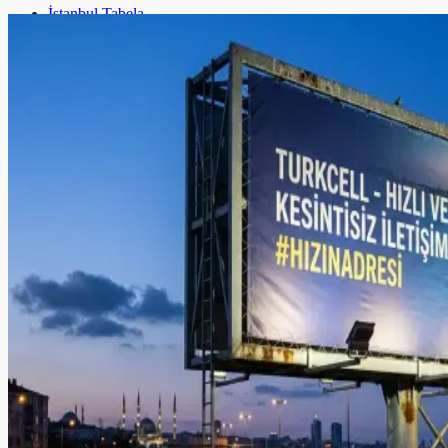
İstanbul Tabela
Ankara Tabela
İzmir Tabela
Bursa Tabela
Antalya Tabela
Anadolu
Adana Tabela
Konya Tabela
Gaziantep Tabela
Kayseri Tabela
Mersin Tabela
Yerel Hizmetler
İstanbul İlçeleri (39)
81 İl Lojistik Ağı
Sektörel Tabela Önerici
Tüm Şehirler & Bölgeler →
Kurumsal
Şirket