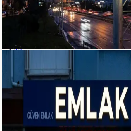
Hakkımızda
Ekibimiz
Referanslar
Galeri
Kaynaklar
Blog
SSS
Hizmetler
Araçlar
İletişim →
Blog
SSS
+90 532 372 39 32
Ücretsiz Teklif Al