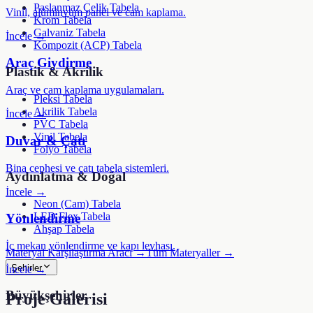
Paslanmaz Çelik Tabela
Vinil, alüminyum panel ve cam kaplama.
Krom Tabela
Galvaniz Tabela
İncele →
Kompozit (ACP) Tabela
Araç Giydirme
Plastik & Akrilik
Araç ve cam kaplama uygulamaları.
Pleksi Tabela
Akrilik Tabela
İncele →
PVC Tabela
Vinil Tabela
Duvar & Çatı
Folyo Tabela
Bina cephesi ve çatı tabela sistemleri.
Aydınlatma & Doğal
İncele →
Neon (Cam) Tabela
LED Flex Tabela
Yönlendirme
Ahşap Tabela
İç mekan yönlendirme ve kapı levhası.
Materyal Karşılaştırma Aracı →
Tüm Materyaller →
Şehirler
İncele →
Büyükşehirler
Proje Galerisi