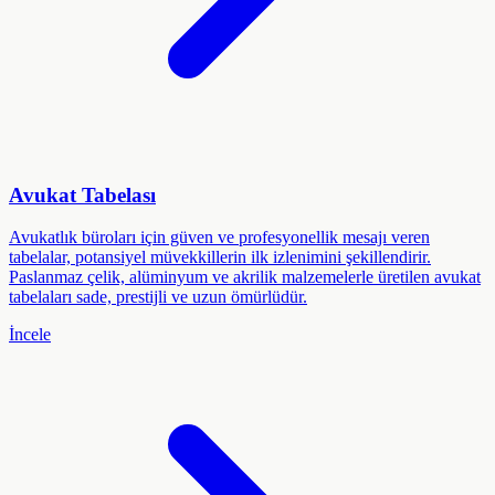
Avukat Tabelası
Avukatlık büroları için güven ve profesyonellik mesajı veren
tabelalar, potansiyel müvekkillerin ilk izlenimini şekillendirir.
Paslanmaz çelik, alüminyum ve akrilik malzemelerle üretilen avukat
tabelaları sade, prestijli ve uzun ömürlüdür.
İncele