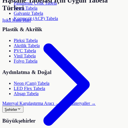
Hastane Tabelası
İçin Uygun Tabela
Paslanmaz Çelik Tabela
Türleri
Krom Tabela
Galvaniz Tabela
Kompozit (ACP) Tabela
Işıklı Kutu Harf
Plastik & Akrilik
Pleksi Tabela
Akrilik Tabela
PVC Tabela
Vinil Tabela
Folyo Tabela
Aydınlatma & Doğal
Neon (Cam) Tabela
LED Flex Tabela
Ahşap Tabela
Materyal Karşılaştırma Aracı →
Tüm Materyaller →
Şehirler
Büyükşehirler