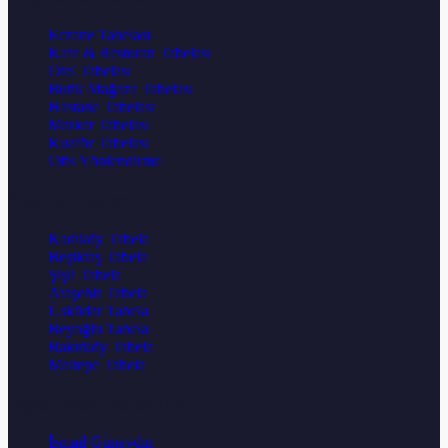
Eczane Tabelası
Kafe & Restoran Tabelası
Otel Tabelası
Butik Mağaza Tabelası
Hastane Tabelası
Market Tabelası
Kuaför Tabelası
Ofis Yönlendirme
Popüler İlçeler
Kadıköy Tabela
Beşiktaş Tabela
Şişli Tabela
Ataşehir Tabela
Üsküdar Tabela
Beyoğlu Tabela
Bakırköy Tabela
Maltepe Tabela
Diğer Web Sitelerimiz
İsmail Günaydın