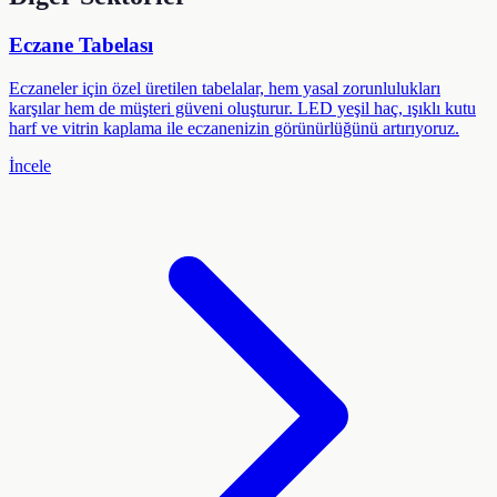
Eczane Tabelası
Eczaneler için özel üretilen tabelalar, hem yasal zorunlulukları
karşılar hem de müşteri güveni oluşturur. LED yeşil haç, ışıklı kutu
harf ve vitrin kaplama ile eczanenizin görünürlüğünü artırıyoruz.
İncele