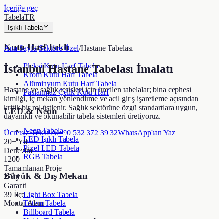
İçeriğe geç
TabelaTR
Işıklı Tabela
Kutu Harf Işıklı
Ana Sayfa
/
Sektöre Özel
/
Hastane Tabelası
Pleksi Kutu Harf Tabela
İstanbul Hastane Tabelası İmalatı
Krom Kutu Harf Tabela
Alüminyum Kutu Harf Tabela
Hastane ve sağlık tesisleri için üretilen tabelalar; bina cephesi
Paslanmaz Çelik Kutu Harf
kimliği, iç mekan yönlendirme ve acil giriş işaretleme açısından
kritik bir rol üstlenir. Sağlık sektörüne özgü standartlara uygun,
LED & Neon
dayanıklı ve okunabilir tabela sistemleri üretiyoruz.
Neon Tabela
Ücretsiz Teklif Al
+90 532 372 39 32
WhatsApp'tan Yaz
LED Işıklı Tabela
20+ Yıl
Pixel LED Tabela
Deneyim
RGB Tabela
1200+
Tamamlanan Proje
Büyük & Dış Mekan
2 Yıl
Garanti
39 İlçe
Light Box Tabela
Montaj Alanı
Totem Tabela
Billboard Tabela