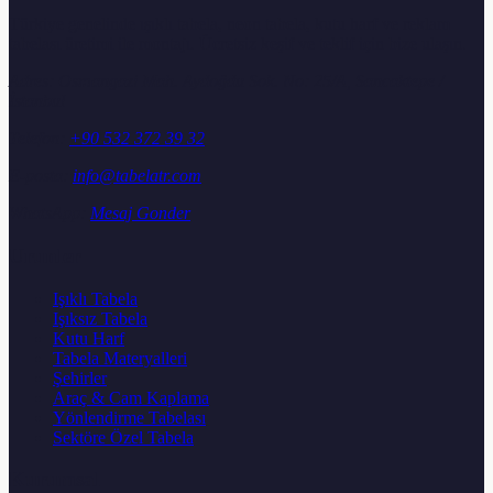
Türkiye genelinde ışıklı tabela, neon tabela, kutu harf ve reklam
tabelası üretimi ile montajı. Ücretsiz keşif ve teklif için bize ulaşın.
Adres:
Osmangazi Mah. Aydoğdu Sok. No: 25/A, Sancaktepe /
İstanbul
Telefon:
+90 532 372 39 32
E-posta:
info@tabelatr.com
WhatsApp:
Mesaj Gonder
Urunler
Işıklı Tabela
Işıksız Tabela
Kutu Harf
Tabela Materyalleri
Şehirler
Araç & Cam Kaplama
Yönlendirme Tabelası
Sektöre Özel Tabela
Kurumsal