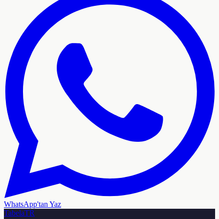
WhatsApp'tan Yaz
TabelaTR