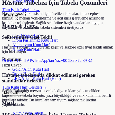
Kaide Tabela
Hastane Tabelası
İçin Tabela Çözümleri
Tüm Işıklı Tabelalar →
Hastane ve sağlık tesisleri için üretilen tabelalar; bina cephesi
Kutu Harf
kimliği, iç mekan yönlendirme ve acil giriş işaretleme açısından
kritik bir rol üstlenir. Sağlık sektörüne özgü standartlara uygun,
Materyale Göre
dayanıklı ve okunabilir tabela sistemleri üretiyoruz.
Pleksi Kutu Harf
Sektörünüze Özel Teklif
Krom Paslanmaz Kutu Harf
Alüminyum Kutu Harf
Hastane Tabelası
için ücretsiz keşif ve sektöre özel fiyat teklifi almak
Ahşap Kutu Harf
için bizi arayın.
Premium
Ücretsiz Teklif Al
WhatsApp'tan Yaz
+90 532 372 39 32
Hızlı Cevap
Gold / Altın Kutu Harf
Bronz Kutu Harf
Hastane tabelasında dikkat edilmesi gereken
LED Arkalı Kutu Harf (Halo)
standartlar nelerdir?
Tüm Kutu Harf Çeşitleri →
Sağlık Bakanlığı mevzuatı ve belediye reklam yönetmelikleri
Materyaller
kapsamında tabela boyutu, yazı büyüklüğü ve renk kullanımı belirli
kurallara tabidir. Bu kurallara tam uyum sağlanarak üretim
Metal
yapılmaktadır.
Alüminyum Tabela