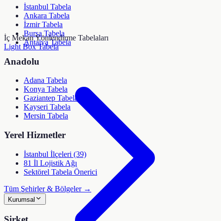
İstanbul Tabela
Ankara Tabela
İzmir Tabela
Bursa Tabela
İç Mekan Yönlendirme Tabelaları
Antalya Tabela
Light Box Tabela
Anadolu
Adana Tabela
Konya Tabela
Gaziantep Tabela
Kayseri Tabela
Mersin Tabela
Yerel Hizmetler
İstanbul İlçeleri (39)
81 İl Lojistik Ağı
Sektörel Tabela Önerici
Tüm Şehirler & Bölgeler →
Kurumsal
Şirket