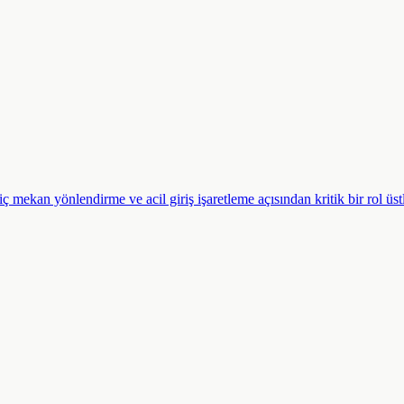
i, iç mekan yönlendirme ve acil giriş işaretleme açısından kritik bir rol ü