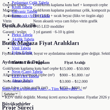
Paslanmaz Çelik Tabela
Önerilen tabela
Gold/krom kaplama kutu harf + kompozit cephe
Krom Tabela
Malzeme
Gold/krom kaplama paslanmaz çelik, kompozit pa
Galvaniz Tabela
Aydınlatma
Halo LED + sıcak beyaz (lüks ve özgün algı)
Kompozit (ACP) Tabela
Vitrin
Neon aksanlı veya cam folyo vitrin grafik
Plastik & Akrilik
Dış mekan koruma
IP65 LED modüller
Garanti / teslim
3 yıl garanti · 6-10 iş günü
Pleksi Tabela
Akrilik Tabela
Butik Mağaza
Fiyat Aralıkları
PVC Tabela
Vinil Tabela
Folyo Tabela
Fiyatlar; tabela türü, boyut ve aydınlatma sistemine göre değişir. Sektör
Aydınlatma & Doğal
Tabela Türü / Kapsam
Fiyat Aralığı
Gold/krom kaplama kutu harf cephe
₺15.000 – ₺50.000
Neon (Cam) Tabela
Alüminyum kompozit cephe (m²)
₺900 – ₺1.800 / m²
LED Flex Tabela
Ahşap Tabela
Neon vitrin tabela
₺3.000 – ₺12.000
Cam folyo / vitrin grafik (m²)
₺350 – ₺800 / m²
Materyal Karşılaştırma Aracı →
Tüm Materyaller →
Şehirler
* KDV dahil değildir. Montaj ücreti ayrıca hesaplanır. Fiyatlar 2026 yıl
Büyükşehirler
Proje Süreci