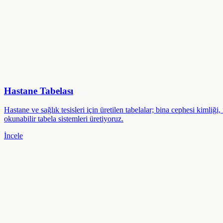
Hastane Tabelası
Hastane ve sağlık tesisleri için üretilen tabelalar; bina cephesi kimliğ
okunabilir tabela sistemleri üretiyoruz.
İncele