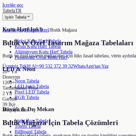
İçeriğe geç
TabelaTR
Işıklı Tabela
Kutu Harf Işıklı
Ana Sayfa
/
Sektöre Özel
/
Butik Mağaza
Pleksi Kutu Harf Tabela
Butik ve Özel Tasarım Mağaza Tabelaları
Krom Kutu Harf Tabela
Alüminyum Kutu Harf Tabela
Butik ve özel tasarım mağazaları için lüks fasad tabelası, vitrin aydın
Paslanmaz Çelik Kutu Harf
Ücretsiz Teklif Al
+90 532 372 39 32
WhatsApp'tan Yaz
LED & Neon
20+ Yıl
Deneyim
Neon Tabela
1200+
LED Işıklı Tabela
Tamamlanan Proje
Pixel LED Tabela
2 Yıl
RGB Tabela
Garanti
39 İlçe
Büyük & Dış Mekan
Montaj Alanı
Light Box Tabela
Butik Mağaza
İçin Tabela Çözümleri
Totem Tabela
Billboard Tabela
Butik mağazalarda tabela, markanın lüks ve özgün kimliğini yansıtman