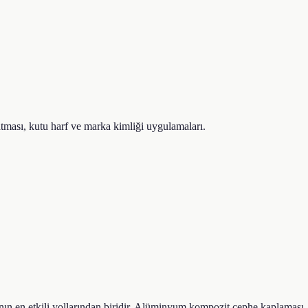
latması, kutu harf ve marka kimliği uygulamaları.
ın en etkili yollarından biridir. Alüminyum kompozit cephe kaplaması,