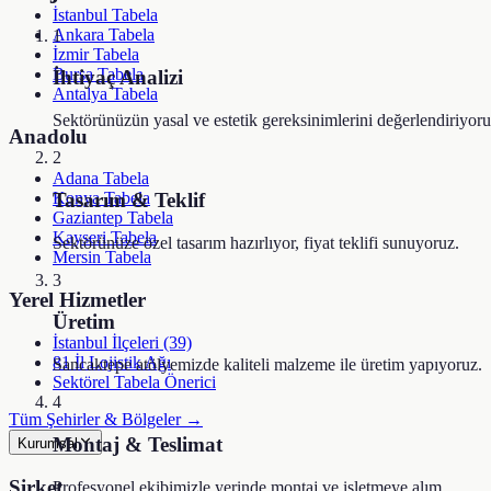
İstanbul Tabela
Ankara Tabela
1
İzmir Tabela
Bursa Tabela
İhtiyaç Analizi
Antalya Tabela
Sektörünüzün yasal ve estetik gereksinimlerini değerlendiriyoru
Anadolu
2
Adana Tabela
Tasarım & Teklif
Konya Tabela
Gaziantep Tabela
Kayseri Tabela
Sektörünüze özel tasarım hazırlıyor, fiyat teklifi sunuyoruz.
Mersin Tabela
3
Yerel Hizmetler
Üretim
İstanbul İlçeleri (39)
81 İl Lojistik Ağı
Sancaktepe atölyemizde kaliteli malzeme ile üretim yapıyoruz.
Sektörel Tabela Önerici
4
Tüm Şehirler & Bölgeler →
Montaj & Teslimat
Kurumsal
Şirket
Profesyonel ekibimizle yerinde montaj ve işletmeye alım.