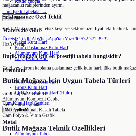
Kaide Tabela
mağazanızı rakiplerinden ayırın.
Tüm Işıklı Tabelalar →
Sektörünüze Özel Teklif
Kutu Harf
Butik Mağaza
için ücretsiz keşif ve sektöre özel fiyat teklifi almak için
Materyale Göre
Ücretsiz Teklif Al
WhatsApp'tan Yaz
+90 532 372 39 32
Pleksi Kutu Harf
Hızlı Cevap
Krom Paslanmaz Kutu Harf
Alüminyum Kutu Harf
Butik mağaza için en prestijli tabela hangisidir?
Ahşap Kutu Harf
Gold veya krom kaplama paslanmaz çelik kutu harf, lüks butik mağazalar
Premium
Butik Mağaza
İçin Uygun Tabela Türleri
Gold / Altın Kutu Harf
Bronz Kutu Harf
LED Arkalı Kutu Harf (Halo)
Gold Kaplama Kutu Harf
Alüminyum Kompozit Cephe
Tüm Kutu Harf Çeşitleri →
Neon Vitrin Tabela
LED Aydınlatmalı Kasalı Tabela
Materyaller
Cam Folyo & Vitrin Grafik
Metal
Butik Mağaza
Teknik Özellikleri
Alüminyum Tabela