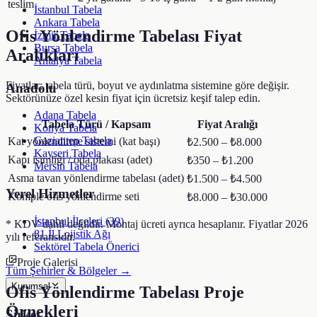
teslim
İstanbul Tabela
Ankara Tabela
Ofis Yönlendirme Tabelası
Fiyat
İzmir Tabela
Bursa Tabela
Aralıkları
Antalya Tabela
Fiyatlar; tabela türü, boyut ve aydınlatma sistemine göre değişir.
Anadolu
Sektörünüze özel kesin fiyat için ücretsiz keşif talep edin.
Adana Tabela
Tabela Türü / Kapsam
Fiyat Aralığı
Konya Tabela
Gaziantep Tabela
Kat yönlendirme sistemi (kat başı)
₺2.500 – ₺8.000
Kayseri Tabela
Kapı isimliği / oda plakası (adet)
₺350 – ₺1.200
Mersin Tabela
Asma tavan yönlendirme tabelası (adet)
₺1.500 – ₺4.500
Yerel Hizmetler
Komple ofis yönlendirme seti
₺8.000 – ₺30.000
İstanbul İlçeleri (39)
* KDV dahil değildir. Montaj ücreti ayrıca hesaplanır. Fiyatlar 2026
81 İl Lojistik Ağı
yılı referansıdır.
Sektörel Tabela Önerici
Proje Galerisi
Tüm Şehirler & Bölgeler →
Kurumsal
Ofis Yönlendirme Tabelası
Proje
Örnekleri
Şirket