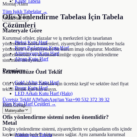
Kaide Tabela
Montaj Alanı
Tüm Işıklı Tabelalar →
Ofis Yönlendirme Tabelası
İçin Tabela
Kutu Harf
Çözümleri
Materyale Göre
Kurumsal ofisler, plazalar ve iş merkezleri için tasarlanan
Pleksi Kutu Harf
yönlendirme tabela sistemleri, ziyaretçileri doğru birimlere hızla
Krom Paslanmaz Kutu Harf
yönlendirir ve profesyonel bir kurum imajı oluşturur. Modüler,
Alüminyum Kutu Harf
güncellenebilir ve kurumsal kimliğe uygun ofis yönlendirme
Ahşap Kutu Harf
sistemleri üretiyoruz.
Premium
Sektörünüze Özel Teklif
Gold / Altın Kutu Harf
Ofis Yönlendirme Tabelası
için ücretsiz keşif ve sektöre özel fiyat
Bronz Kutu Harf
teklifi almak için bizi arayın.
LED Arkalı Kutu Harf (Halo)
Ücretsiz Teklif Al
WhatsApp'tan Yaz
+90 532 372 39 32
Tüm Kutu Harf Çeşitleri →
Hızlı Cevap
Materyaller
Ofis yönlendirme sistemi neden önemlidir?
Metal
Doğru yönlendirme sistemi, ziyaretçilerin ve çalışanların ofis içinde
kaybolmadan hedefe ulaşmasını sağlar. Aynı zamanda kurumsal
Alüminyum Tabela