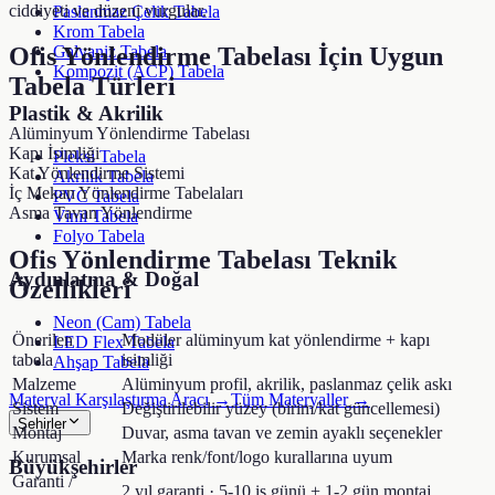
ciddiyeti ve düzeni vurgular.
Paslanmaz Çelik Tabela
Krom Tabela
Galvaniz Tabela
Ofis Yönlendirme Tabelası
İçin Uygun
Kompozit (ACP) Tabela
Tabela Türleri
Plastik & Akrilik
Alüminyum Yönlendirme Tabelası
Kapı İsimliği
Pleksi Tabela
Kat Yönlendirme Sistemi
Akrilik Tabela
İç Mekan Yönlendirme Tabelaları
PVC Tabela
Asma Tavan Yönlendirme
Vinil Tabela
Folyo Tabela
Ofis Yönlendirme Tabelası
Teknik
Aydınlatma & Doğal
Özellikleri
Neon (Cam) Tabela
Önerilen
Modüler alüminyum kat yönlendirme + kapı
LED Flex Tabela
tabela
isimliği
Ahşap Tabela
Malzeme
Alüminyum profil, akrilik, paslanmaz çelik askı
Materyal Karşılaştırma Aracı →
Tüm Materyaller →
Sistem
Değiştirilebilir yüzey (birim/kat güncellemesi)
Şehirler
Montaj
Duvar, asma tavan ve zemin ayaklı seçenekler
Kurumsal
Marka renk/font/logo kurallarına uyum
Büyükşehirler
Garanti /
2 yıl garanti · 5-10 iş günü + 1-2 gün montaj