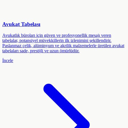
Avukat Tabelası
Avukatlık büroları için güven ve profesyonellik mesajı veren
tabelalar, potansiyel müvekkillerin ilk izlenimini şekillendirir.
Paslanmaz çelik, alüminyum ve akrilik malzemelerle üretilen avukat
tabelaları sade, prestijli ve uzun ömürlüdür.
İncele