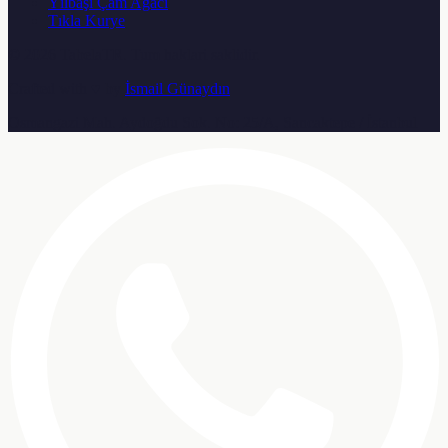
Yılbaşı Çam Ağacı
Tıkla Kurye
© 2026
TabelaTR
. Tum haklari saklidir.
Crafted with ♥ by
İsmail Günaydın
Osmangazi Mah. Aydoğdu Sok. No: 25/A, Sancaktepe / İstanbul