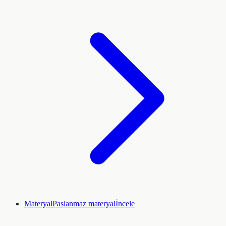
Materyal
Paslanmaz materyal
İncele