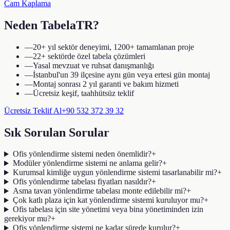
Cam Kaplama
Neden TabelaTR?
—
20+ yıl sektör deneyimi, 1200+ tamamlanan proje
—
22+ sektörde özel tabela çözümleri
—
Yasal mevzuat ve ruhsat danışmanlığı
—
İstanbul'un 39 ilçesine aynı gün veya ertesi gün montaj
—
Montaj sonrası 2 yıl garanti ve bakım hizmeti
—
Ücretsiz keşif, taahhütsüz teklif
Ücretsiz Teklif Al
+90 532 372 39 32
Sık Sorulan Sorular
Ofis yönlendirme sistemi neden önemlidir?
+
Modüler yönlendirme sistemi ne anlama gelir?
+
Kurumsal kimliğe uygun yönlendirme sistemi tasarlanabilir mi?
+
Ofis yönlendirme tabelası fiyatları nasıldır?
+
Asma tavan yönlendirme tabelası monte edilebilir mi?
+
Çok katlı plaza için kat yönlendirme sistemi kuruluyor mu?
+
Ofis tabelası için site yönetimi veya bina yönetiminden izin
gerekiyor mu?
+
Ofis yönlendirme sistemi ne kadar sürede kurulur?
+