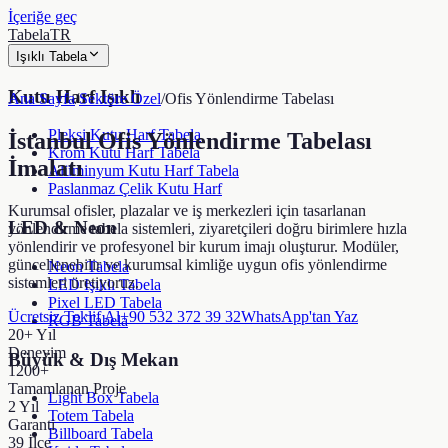
İçeriğe geç
TabelaTR
Işıklı Tabela
Kutu Harf Işıklı
Ana Sayfa
/
Sektöre Özel
/
Ofis Yönlendirme Tabelası
Pleksi Kutu Harf Tabela
İstanbul Ofis Yönlendirme Tabelası
Krom Kutu Harf Tabela
İmalatı
Alüminyum Kutu Harf Tabela
Paslanmaz Çelik Kutu Harf
Kurumsal ofisler, plazalar ve iş merkezleri için tasarlanan
LED & Neon
yönlendirme tabela sistemleri, ziyaretçileri doğru birimlere hızla
yönlendirir ve profesyonel bir kurum imajı oluşturur. Modüler,
güncellenebilir ve kurumsal kimliğe uygun ofis yönlendirme
Neon Tabela
sistemleri üretiyoruz.
LED Işıklı Tabela
Pixel LED Tabela
Ücretsiz Teklif Al
+90 532 372 39 32
WhatsApp'tan Yaz
RGB Tabela
20+ Yıl
Deneyim
Büyük & Dış Mekan
1200+
Tamamlanan Proje
Light Box Tabela
2 Yıl
Totem Tabela
Garanti
Billboard Tabela
39 İlçe