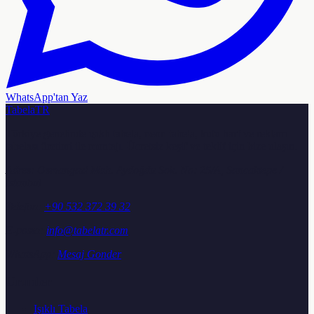
WhatsApp'tan Yaz
TabelaTR
Türkiye genelinde ışıklı tabela, neon tabela, kutu harf ve reklam
tabelası üretimi ile montajı. Ücretsiz keşif ve teklif için bize ulaşın.
Adres:
Osmangazi Mah. Aydoğdu Sok. No: 25/A, Sancaktepe /
İstanbul
Telefon:
+90 532 372 39 32
E-posta:
info@tabelatr.com
WhatsApp:
Mesaj Gonder
Urunler
Işıklı Tabela