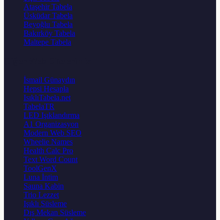
Ataşehir Tabela
Üsküdar Tabela
Beyoğlu Tabela
Bakırköy Tabela
Maltepe Tabela
Diğer Web Sitelerimiz
İsmail Günaydın
Hepsi Hesapla
IsıklıTabela.net
TabelaTR
LED Işıklandırma
A1 Organizasyon
Modern Web SEO
Wheelie Names
Health Calc Pro
Text Word Count
ToolGenX
Luna İntim
Sauna Kabin
Trio Lezzet
Işıklı Süsleme
Dış Mekan Süsleme