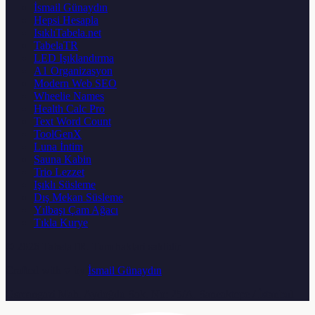
İsmail Günaydın
Hepsi Hesapla
IsıklıTabela.net
TabelaTR
LED Işıklandırma
A1 Organizasyon
Modern Web SEO
Wheelie Names
Health Calc Pro
Text Word Count
ToolGenX
Luna İntim
Sauna Kabin
Trio Lezzet
Işıklı Süsleme
Dış Mekan Süsleme
Yılbaşı Çam Ağacı
Tıkla Kurye
© 2026
TabelaTR
. Tum haklari saklidir.
Crafted with ♥ by
İsmail Günaydın
Osmangazi Mah. Aydoğdu Sok. No: 25/A, Sancaktepe / İstanbul