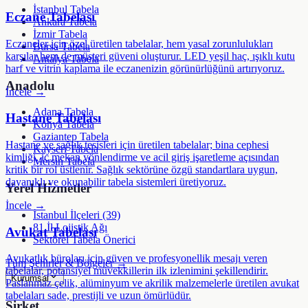
İstanbul Tabela
Eczane Tabelası
Ankara Tabela
İzmir Tabela
Eczaneler için özel üretilen tabelalar, hem yasal zorunlulukları
Bursa Tabela
karşılar hem de müşteri güveni oluşturur. LED yeşil haç, ışıklı kutu
Antalya Tabela
harf ve vitrin kaplama ile eczanenizin görünürlüğünü artırıyoruz.
Anadolu
İncele →
Adana Tabela
Hastane Tabelası
Konya Tabela
Gaziantep Tabela
Hastane ve sağlık tesisleri için üretilen tabelalar; bina cephesi
Kayseri Tabela
kimliği, iç mekan yönlendirme ve acil giriş işaretleme açısından
Mersin Tabela
kritik bir rol üstlenir. Sağlık sektörüne özgü standartlara uygun,
dayanıklı ve okunabilir tabela sistemleri üretiyoruz.
Yerel Hizmetler
İncele →
İstanbul İlçeleri (39)
81 İl Lojistik Ağı
Avukat Tabelası
Sektörel Tabela Önerici
Avukatlık büroları için güven ve profesyonellik mesajı veren
Tüm Şehirler & Bölgeler →
tabelalar, potansiyel müvekkillerin ilk izlenimini şekillendirir.
Kurumsal
Paslanmaz çelik, alüminyum ve akrilik malzemelerle üretilen avukat
tabelaları sade, prestijli ve uzun ömürlüdür.
Şirket