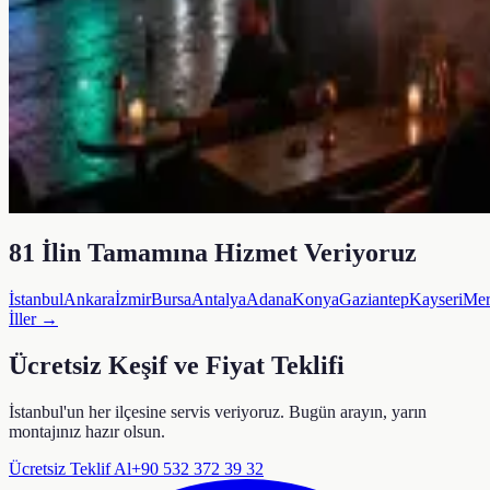
81 İlin Tamamına Hizmet Veriyoruz
İstanbul
Ankara
İzmir
Bursa
Antalya
Adana
Konya
Gaziantep
Kayseri
Mer
İller →
Ücretsiz Keşif ve Fiyat Teklifi
İstanbul'un her ilçesine servis veriyoruz. Bugün arayın, yarın
montajınız hazır olsun.
Ücretsiz Teklif Al
+90 532 372 39 32