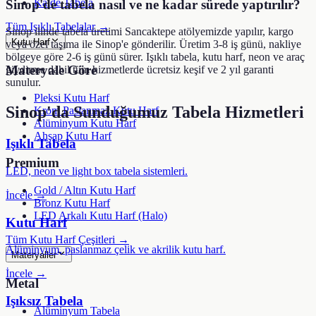
Kaide Tabela
Sinop'de tabela nasıl ve ne kadar sürede yaptırılır?
Tüm Işıklı Tabelalar →
Sinop ilinde tabela üretimi Sancaktepe atölyemizde yapılır, kargo
Kutu Harf
veya özel taşıma ile Sinop'e gönderilir. Üretim 3-8 iş günü, nakliye
bölgeye göre 2-6 iş günü sürer. Işıklı tabela, kutu harf, neon ve araç
Materyale Göre
giydirme dahil tüm hizmetlerde ücretsiz keşif ve 2 yıl garanti
sunulur.
Pleksi Kutu Harf
Sinop
'da Sunduğumuz Tabela Hizmetleri
Krom Paslanmaz Kutu Harf
Alüminyum Kutu Harf
Ahşap Kutu Harf
Işıklı Tabela
Premium
LED, neon ve light box tabela sistemleri.
Gold / Altın Kutu Harf
İncele →
Bronz Kutu Harf
LED Arkalı Kutu Harf (Halo)
Kutu Harf
Tüm Kutu Harf Çeşitleri →
Alüminyum, paslanmaz çelik ve akrilik kutu harf.
Materyaller
İncele →
Metal
Işıksız Tabela
Alüminyum Tabela