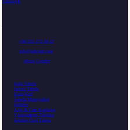
TabelaTR
Türkiye genelinde ışıklı tabela, neon tabela, kutu harf ve reklam
tabelası üretimi ile montajı. Ücretsiz keşif ve teklif için bize ulaşın.
Adres:
Osmangazi Mah. Aydoğdu Sok. No: 25/A, Sancaktepe /
İstanbul
Telefon:
+90 532 372 39 32
E-posta:
info@tabelatr.com
WhatsApp:
Mesaj Gonder
Urunler
Işıklı Tabela
Işıksız Tabela
Kutu Harf
Tabela Materyalleri
Şehirler
Araç & Cam Kaplama
Yönlendirme Tabelası
Sektöre Özel Tabela