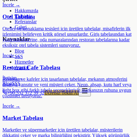
İncele →
Hakkımızda
Otel Tabelası
Ekibimiz
Referanslar
Galeri
Oteller ve konaklama tesisleri için üretilen tabelalar, misafirlerin ilk
izlenimini belirleyen kritik görsel unsurlardır. Giriş tabelasından kat
Kaynaklar
yönlendirmelerine, oda numaralarından restoran tabelalarına kadar
eksiksiz otel tabela sistemleri sunuyoruz.
Blog
İncele →
SSS
Hizmetler
Restoran Cafe Tabelası
Araçlar
İletişim →
Restoran ve kafeler için tasarlanan tabelalar, mekanın atmosferini
Blog
SSS
dışarıya yansıtır ve yeni müşteri çeker. Neon, ahşap, kutu harf veya
light box gibi farklı tabela seçenekleriyle markanızın ruhuna uygun
+90 532 372 39 32
Ücretsiz Teklif Al
çözümler üretiyoruz.
İncele →
Market Tabelası
Marketler ve süpermarketler için üretilen tabelalar, müşterilerin
dikkatini çeker ve marka bilinirliğini pekiştirir. Yüksek görünürlük