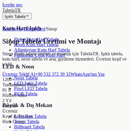
İçeriğe geç
TabelaTR
Işıklı Tabela
Kutu Harf Işıklı
Ana Sayfa
/
Tabela İlleri
/
Sinop
Pleksi Kutu Harf Tabela
Sinop
Tabela Üretimi ve Montajı
Krom Kutu Harf Tabela
Alüminyum Kutu Harf Tabela
Sinop ilinde tabela üretimi ve montajı için TabelaTR. Işıklı tabela,
Paslanmaz Çelik Kutu Harf
kutu harf, neon tabela ve araç giydirme hizmetleri. Ücretsiz keşif ve
teklif.
LED & Neon
Ücretsiz Teklif Al
+90 532 372 39 32
WhatsApp'tan Yaz
Neon Tabela
1200+
LED Işıklı Tabela
Tamamlanan Proje
Pixel LED Tabela
81 İl
RGB Tabela
Hizmet Alanı
2 Yıl
Büyük & Dış Mekan
Garanti
Ücretsiz
Keşif & Tasarım
Light Box Tabela
Hızlı Cevap
Totem Tabela
Billboard Tabela