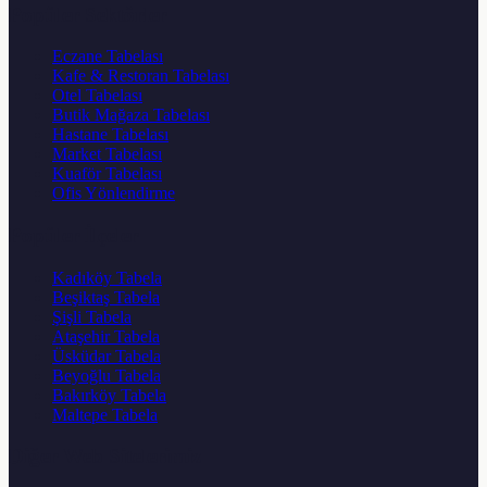
Popüler Sektörler
Eczane Tabelası
Kafe & Restoran Tabelası
Otel Tabelası
Butik Mağaza Tabelası
Hastane Tabelası
Market Tabelası
Kuaför Tabelası
Ofis Yönlendirme
Popüler İlçeler
Kadıköy Tabela
Beşiktaş Tabela
Şişli Tabela
Ataşehir Tabela
Üsküdar Tabela
Beyoğlu Tabela
Bakırköy Tabela
Maltepe Tabela
Diğer Web Sitelerimiz