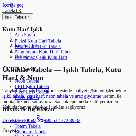
İçeriğe geç
TabelaTR
Işıklı Tabela
Kutu Harf Işıklı
Ana Sayfa
/
Pleksi Kutu Harf Tabela
İstanbul Tabela
Krom Kutu Harf Tabela
/
Alüminyum Kutu Harf Tabela
Üsküdar
Paslanmaz Çelik Kutu Harf
Üsküdar
Tabela — Işıklı Tabela, Kutu
LED & Neon
Harf & Neon
Neon Tabela
LED Işıklı Tabela
TabelaTR olarak
Üsküdar
ilçesinde faaliyet gösteren işletmelere
Pixel LED Tabela
ışıklı tabela
,
kutu harf
,
neon tabela
ve
araç giydirme
üretimi ile
RGB Tabela
montaj hizmeti sunuyoruz. Sancaktepe merkez atölyemizden
Üsküdar
'a aynı gün keşif imkânı sağlıyoruz.
Büyük & Dış Mekan
Ücretsiz Teklif Al
+90 532 372 39 32
Light Box Tabela
Totem Tabela
Ücretsiz
Billboard Tabela