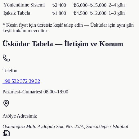
Yönlendirme Sistemi
2–4 gün
₺2.400
₺6.000–₺15.000
Işıksız Tabela
1–3 gün
₺1.800
₺4.500–₺12.000
* Kesin fiyat için ücretsiz keşif talep edin —
Üsküdar
için aynı gün
keşif imkânı mevcuttur.
Üsküdar
Tabela — İletişim ve Konum
Telefon
+90 532 372 39 32
Pazartesi–Cumartesi 08:00–18:00
Atölye Adresimiz
Osmangazi Mah. Aydoğdu Sok. No: 25/A, Sancaktepe / İstanbul