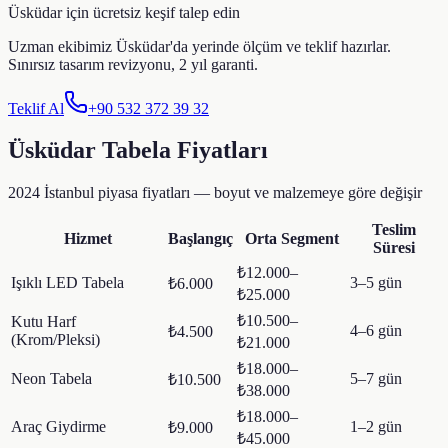
Üsküdar
için ücretsiz keşif talep edin
Uzman ekibimiz
Üsküdar
'da yerinde ölçüm ve teklif hazırlar.
Sınırsız tasarım revizyonu, 2 yıl garanti.
Teklif Al
+90 532 372 39 32
Üsküdar
Tabela Fiyatları
2024 İstanbul piyasa fiyatları — boyut ve malzemeye göre değişir
Teslim
Hizmet
Başlangıç
Orta Segment
Süresi
₺12.000–
Işıklı LED Tabela
3–5 gün
₺6.000
₺25.000
₺10.500–
Kutu Harf
4–6 gün
₺4.500
(Krom/Pleksi)
₺21.000
₺18.000–
Neon Tabela
5–7 gün
₺10.500
₺38.000
₺18.000–
Araç Giydirme
1–2 gün
₺9.000
₺45.000