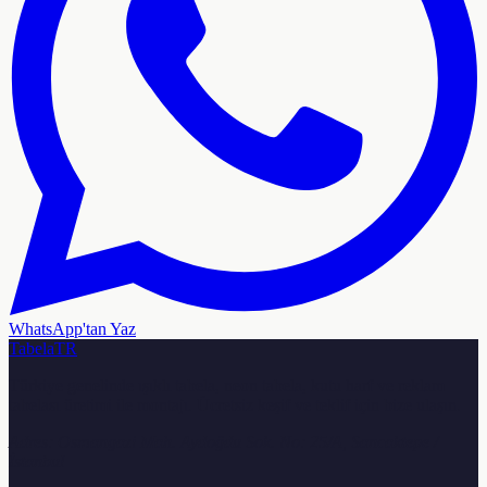
WhatsApp'tan Yaz
TabelaTR
Türkiye genelinde ışıklı tabela, neon tabela, kutu harf ve reklam
tabelası üretimi ile montajı. Ücretsiz keşif ve teklif için bize ulaşın.
Adres:
Osmangazi Mah. Aydoğdu Sok. No: 25/A, Sancaktepe /
İstanbul