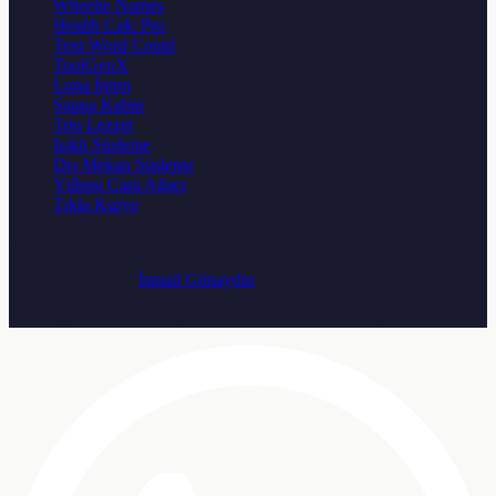
Wheelie Names
Health Calc Pro
Text Word Count
ToolGenX
Luna İntim
Sauna Kabin
Trio Lezzet
Işıklı Süsleme
Dış Mekan Süsleme
Yılbaşı Çam Ağacı
Tıkla Kurye
© 2026
TabelaTR
. Tum haklari saklidir.
Crafted with ♥ by
İsmail Günaydın
Osmangazi Mah. Aydoğdu Sok. No: 25/A, Sancaktepe / İstanbul