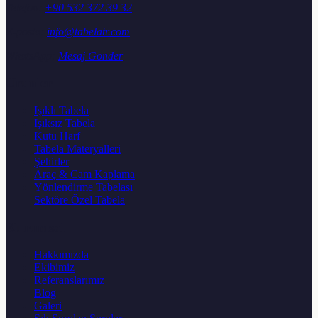
Telefon:
+90 532 372 39 32
E-posta:
info@tabelatr.com
WhatsApp:
Mesaj Gonder
Urunler
Işıklı Tabela
Işıksız Tabela
Kutu Harf
Tabela Materyalleri
Şehirler
Araç & Cam Kaplama
Yönlendirme Tabelası
Sektöre Özel Tabela
Kurumsal
Hakkımızda
Ekibimiz
Referanslarımız
Blog
Galeri