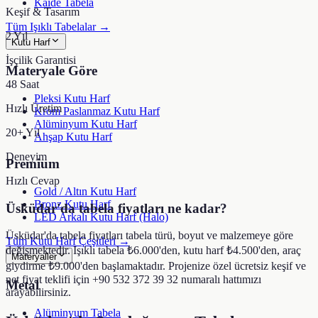
Kaide Tabela
Keşif & Tasarım
Tüm Işıklı Tabelalar →
2 Yıl
Kutu Harf
İşçilik Garantisi
Materyale Göre
48 Saat
Pleksi Kutu Harf
Hızlı Üretim
Krom Paslanmaz Kutu Harf
Alüminyum Kutu Harf
20+ Yıl
Ahşap Kutu Harf
Deneyim
Premium
Hızlı Cevap
Gold / Altın Kutu Harf
Bronz Kutu Harf
Üsküdar'da tabela fiyatları ne kadar?
LED Arkalı Kutu Harf (Halo)
Üsküdar'da tabela fiyatları tabela türü, boyut ve malzemeye göre
Tüm Kutu Harf Çeşitleri →
değişmektedir. Işıklı tabela ₺6.000'den, kutu harf ₺4.500'den, araç
Materyaller
giydirme ₺9.000'den başlamaktadır. Projenize özel ücretsiz keşif ve
net fiyat teklifi için +90 532 372 39 32 numaralı hattımızı
Metal
arayabilirsiniz.
Alüminyum Tabela