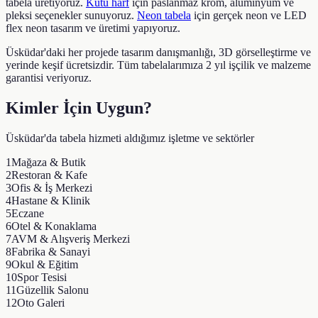
tabela üretiyoruz.
Kutu harf
için paslanmaz krom, alüminyum ve
pleksi seçenekler sunuyoruz.
Neon tabela
için gerçek neon ve LED
flex neon tasarım ve üretimi yapıyoruz.
Üsküdar
'daki her projede tasarım danışmanlığı, 3D görselleştirme ve
yerinde keşif ücretsizdir. Tüm tabelalarımıza 2 yıl işçilik ve malzeme
garantisi veriyoruz.
Kimler İçin Uygun?
Üsküdar
'da tabela hizmeti aldığımız işletme ve sektörler
1
Mağaza & Butik
2
Restoran & Kafe
3
Ofis & İş Merkezi
4
Hastane & Klinik
5
Eczane
6
Otel & Konaklama
7
AVM & Alışveriş Merkezi
8
Fabrika & Sanayi
9
Okul & Eğitim
10
Spor Tesisi
11
Güzellik Salonu
12
Oto Galeri