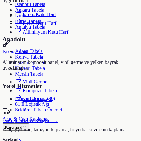
uygulamaları.
İstanbul Tabela
Ankara Tabela
Krom Kutu Harf
İzmir Tabela
Bursa Tabela
Pleksi Kutu Harf
Antalya Tabela
Alüminyum Kutu Harf
Anadolu
Adana Tabela
Işıksız Tabela
Konya Tabela
Alüminyum kompozit panel, vinil germe ve yelken bayrak
Gaziantep Tabela
uygulamaları.
Kayseri Tabela
Mersin Tabela
Vinil Germe
Yerel Hizmetler
Kompozit Tabela
İstanbul İlçeleri (39)
Yelken Bayrak
81 İl Lojistik Ağı
Sektörel Tabela Önerici
Araç & Cam Kaplama
Tüm Şehirler & Bölgeler →
Kurumsal
Araç giydirme, tam/yarı kaplama, folyo baskı ve cam kaplama.
Şirket