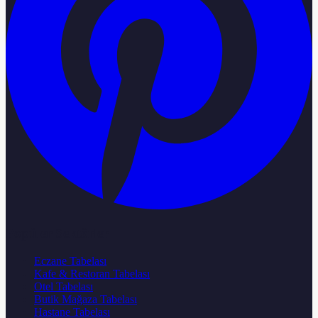
Popüler Sektörler
Eczane Tabelası
Kafe & Restoran Tabelası
Otel Tabelası
Butik Mağaza Tabelası
Hastane Tabelası