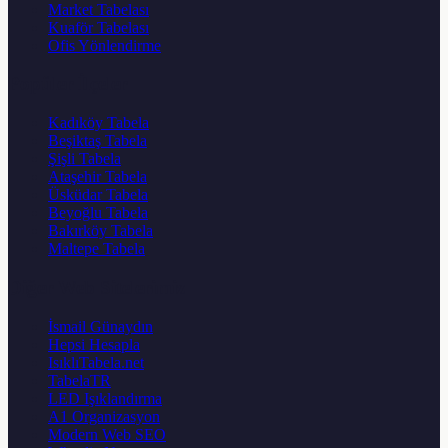
Market Tabelası
Kuaför Tabelası
Ofis Yönlendirme
Popüler İlçeler
Kadıköy Tabela
Beşiktaş Tabela
Şişli Tabela
Ataşehir Tabela
Üsküdar Tabela
Beyoğlu Tabela
Bakırköy Tabela
Maltepe Tabela
Diğer Web Sitelerimiz
İsmail Günaydın
Hepsi Hesapla
IsıklıTabela.net
TabelaTR
LED Işıklandırma
A1 Organizasyon
Modern Web SEO