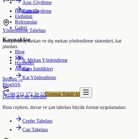
Araç Giydirme
Hakkımızda
Cam Giydirme
Ekibimiz
Referanslar
Galeri
Yönlendirme Tabelası
Kaynaklar
Kurumsal iç mekan ve dış mekan yönlendirme sistemleri, kat
planları.
Blog
SSS
İç Mekan Yönlendirme
Hizmetler
Araçlar
Kapı İsimlikleri
Kat Yönlendirme
İletişim →
Blog
SSS
+90 532 372 39 32
Ücretsiz Teklif Al
Duvar & Çatı Tabelası
Bina cephesi, duvar ve çatı tabelası büyük format uygulamaları.
Cephe Tabelası
Çatı Tabelası