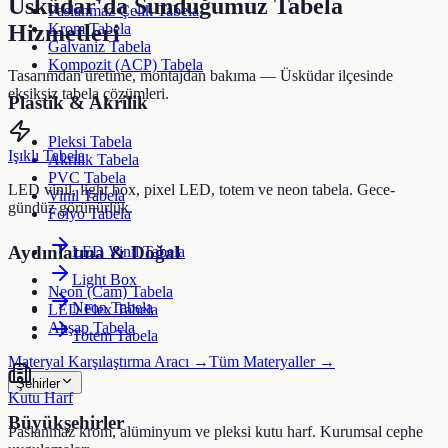
Üsküdar
'da Sunduğumuz Tabela
Paslanmaz Çelik Tabela
Krom Tabela
Hizmetleri
Galvaniz Tabela
Kompozit (ACP) Tabela
Tasarımdan üretime, montajdan bakıma —
Üsküdar
ilçesinde
eksiksiz tabela çözümleri.
Plastik & Akrilik
Pleksi Tabela
Işıklı Tabela
Akrilik Tabela
PVC Tabela
LED vinil, light box, pixel LED, totem ve neon tabela. Gece-
Vinil Tabela
gündüz görünürlük.
Folyo Tabela
Aydınlatma & Doğal
LED Vinil Tabela
Light Box
Neon (Cam) Tabela
Neon Tabela
LED Flex Tabela
Ahşap Tabela
Totem Tabela
Materyal Karşılaştırma Aracı →
Tüm Materyaller →
Şehirler
Kutu Harf
Büyükşehirler
Paslanmaz krom, alüminyum ve pleksi kutu harf. Kurumsal cephe