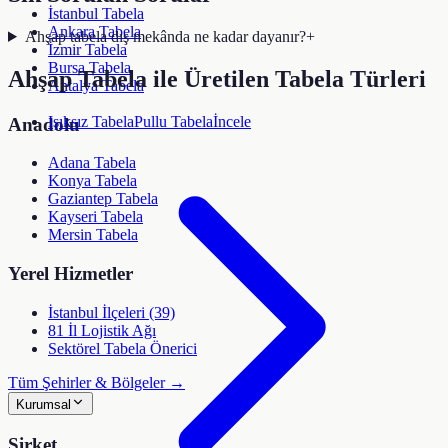
İstanbul Tabela
Ankara Tabela
Ahşap tabela dış mekânda ne kadar dayanır?
+
İzmir Tabela
Bursa Tabela
Ahşap Tabela ile Üretilen Tabela Türleri
Antalya Tabela
Işıksız Tabela
Pullu Tabela
İncele
Anadolu
Adana Tabela
Konya Tabela
Gaziantep Tabela
Kayseri Tabela
Mersin Tabela
Yerel Hizmetler
İstanbul İlçeleri (39)
81 İl Lojistik Ağı
Sektörel Tabela Önerici
Tüm Şehirler & Bölgeler →
Kurumsal
Şirket