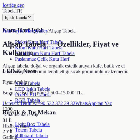
İçeriğe geç
TabelaTR
Işıklı Tabela
Kutu Harf Işıklı
Ana Sayfa
/
Materyaller
/
Ahşap Tabela
Pleksi Kutu Harf Tabela
Ahşap Tabela — Özellikler, Fiyat ve
Krom Kutu Harf Tabela
Kullanım
Alüminyum Kutu Harf Tabela
Paslanmaz Çelik Kutu Harf
Ahşap tabela, doğal ve organik estetik arayan kafe, butik ve el
LED & Neon
sanatları işletmelerinin tercih ettiği sıcak görünümlü malzemedir.
Fiyat Aralığı
Neon Tabela
LED Işıklı Tabela
Boyut ve işçiliğe göre 1.500–15.000 TL.
Pixel LED Tabela
RGB Tabela
Ücretsiz Teklif Al
+90 532 372 39 32
WhatsApp'tan Yaz
1200+
Büyük & Dış Mekan
Tamamlanan Proje
81 İl
Light Box Tabela
Hizmet Alanı
Totem Tabela
2 Yıl
Billboard Tabela
Garanti