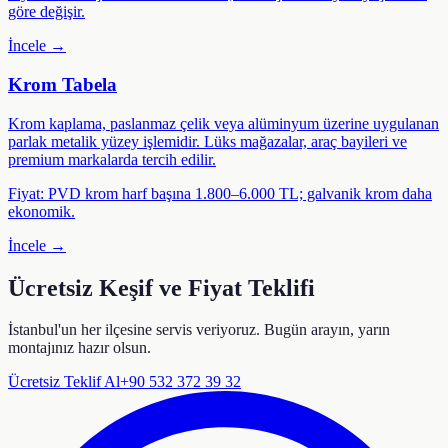
göre değişir.
İncele →
Krom Tabela
Krom kaplama, paslanmaz çelik veya alüminyum üzerine uygulanan
parlak metalik yüzey işlemidir. Lüks mağazalar, araç bayileri ve
premium markalarda tercih edilir.
Fiyat:
PVD krom harf başına 1.800–6.000 TL; galvanik krom daha
ekonomik.
İncele →
Ücretsiz Keşif ve Fiyat Teklifi
İstanbul'un her ilçesine servis veriyoruz. Bugün arayın, yarın
montajınız hazır olsun.
Ücretsiz Teklif Al
+90 532 372 39 32