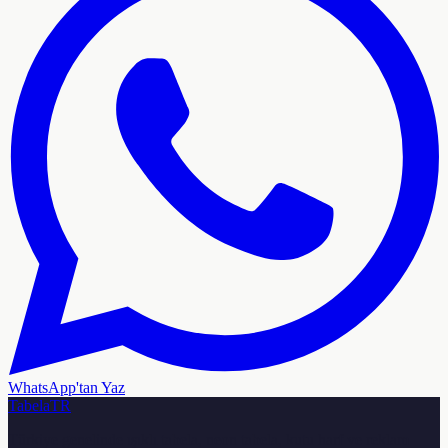
WhatsApp'tan Yaz
TabelaTR
Türkiye genelinde ışıklı tabela, neon tabela, kutu harf ve reklam