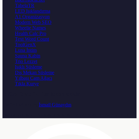
TabelaTR
LED Işıklandırma
A1 Organizasyon
Modern Web SEO
Wheelie Names
Health Calc Pro
Text Word Count
ToolGenX
Luna İntim
Sauna Kabin
Trio Lezzet
Işıklı Süsleme
Dış Mekan Süsleme
Yılbaşı Çam Ağacı
Tıkla Kurye
© 2026
TabelaTR
. Tum haklari saklidir.
Crafted with ♥ by
İsmail Günaydın
Osmangazi Mah. Aydoğdu Sok. No: 25/A, Sancaktepe / İstanbul