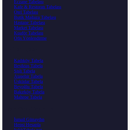
Eczane Tabelası
Kafe & Restoran Tabelası
Otel Tabelası
Butik Mağaza Tabelası
Hastane Tabelası
Market Tabelası
Kuaför Tabelası
Ofis Yönlendirme
Popüler İlçeler
Kadıköy Tabela
Beşiktaş Tabela
Şişli Tabela
Ataşehir Tabela
Üsküdar Tabela
Beyoğlu Tabela
Bakırköy Tabela
Maltepe Tabela
Diğer Web Sitelerimiz
İsmail Günaydın
Hepsi Hesapla
IsıklıTabela.net