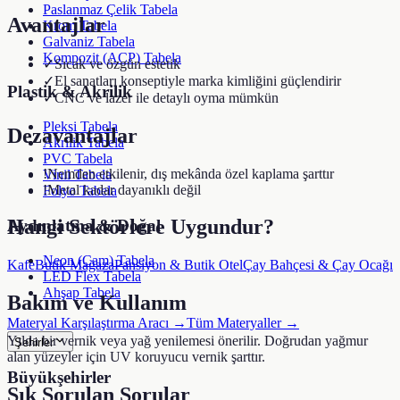
Paslanmaz Çelik Tabela
Avantajlar
Krom Tabela
Galvaniz Tabela
Kompozit (ACP) Tabela
✓
Sıcak ve özgün estetik
✓
El sanatları konseptiyle marka kimliğini güçlendirir
Plastik & Akrilik
✓
CNC ve lazer ile detaylı oyma mümkün
Pleksi Tabela
Dezavantajlar
Akrilik Tabela
PVC Tabela
!
Nemden etkilenir, dış mekânda özel kaplama şarttır
Vinil Tabela
!
Metal kadar dayanıklı değil
Folyo Tabela
Hangi Sektörlere Uygundur?
Aydınlatma & Doğal
Neon (Cam) Tabela
Kafe
Butik Mağaza
Pansiyon & Butik Otel
Çay Bahçesi & Çay Ocağı
LED Flex Tabela
Ahşap Tabela
Bakım ve Kullanım
Materyal Karşılaştırma Aracı →
Tüm Materyaller →
Yılda bir vernik veya yağ yenilemesi önerilir. Doğrudan yağmur
Şehirler
alan yüzeyler için UV koruyucu vernik şarttır.
Büyükşehirler
Sık Sorulan Sorular