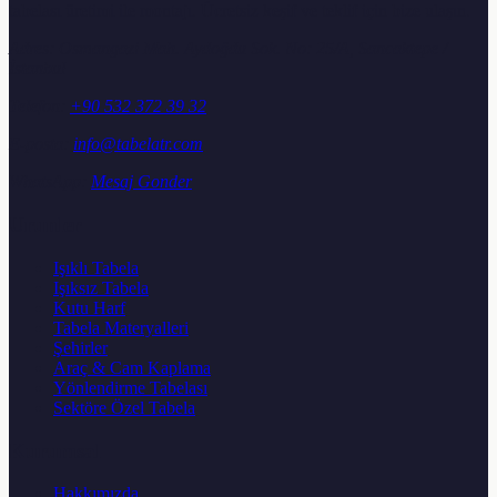
tabelası üretimi ile montajı. Ücretsiz keşif ve teklif için bize ulaşın.
Adres:
Osmangazi Mah. Aydoğdu Sok. No: 25/A, Sancaktepe /
İstanbul
Telefon:
+90 532 372 39 32
E-posta:
info@tabelatr.com
WhatsApp:
Mesaj Gonder
Urunler
Işıklı Tabela
Işıksız Tabela
Kutu Harf
Tabela Materyalleri
Şehirler
Araç & Cam Kaplama
Yönlendirme Tabelası
Sektöre Özel Tabela
Kurumsal
Hakkımızda