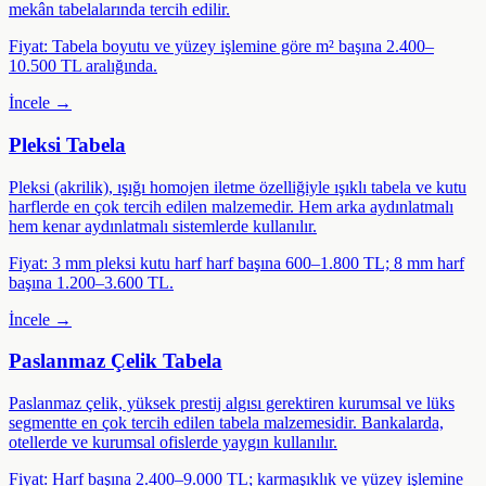
mekân tabelalarında tercih edilir.
Fiyat:
Tabela boyutu ve yüzey işlemine göre m² başına 2.400–
10.500 TL aralığında.
İncele →
Pleksi Tabela
Pleksi (akrilik), ışığı homojen iletme özelliğiyle ışıklı tabela ve kutu
harflerde en çok tercih edilen malzemedir. Hem arka aydınlatmalı
hem kenar aydınlatmalı sistemlerde kullanılır.
Fiyat:
3 mm pleksi kutu harf harf başına 600–1.800 TL; 8 mm harf
başına 1.200–3.600 TL.
İncele →
Paslanmaz Çelik Tabela
Paslanmaz çelik, yüksek prestij algısı gerektiren kurumsal ve lüks
segmentte en çok tercih edilen tabela malzemesidir. Bankalarda,
otellerde ve kurumsal ofislerde yaygın kullanılır.
Fiyat:
Harf başına 2.400–9.000 TL; karmaşıklık ve yüzey işlemine