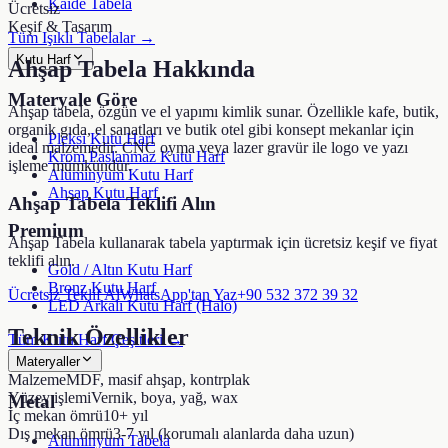
Kaide Tabela
Ücretsiz
Keşif & Tasarım
Tüm Işıklı Tabelalar →
Kutu Harf
Ahşap Tabela
Hakkında
Materyale Göre
Ahşap tabela, özgün ve el yapımı kimlik sunar. Özellikle kafe, butik,
organik gıda, el sanatları ve butik otel gibi konsept mekanlar için
Pleksi Kutu Harf
ideal malzemedir. CNC oyma veya lazer gravür ile logo ve yazı
Krom Paslanmaz Kutu Harf
işleme mümkündür.
Alüminyum Kutu Harf
Ahşap Kutu Harf
Ahşap Tabela
Teklifi Alın
Premium
Ahşap Tabela
kullanarak tabela yaptırmak için ücretsiz keşif ve fiyat
teklifi alın.
Gold / Altın Kutu Harf
Bronz Kutu Harf
Ücretsiz Teklif Al
WhatsApp'tan Yaz
+90 532 372 39 32
LED Arkalı Kutu Harf (Halo)
Teknik Özellikler
Tüm Kutu Harf Çeşitleri →
Materyaller
Malzeme
MDF, masif ahşap, kontrplak
Yüzey işlemi
Vernik, boya, yağ, wax
Metal
İç mekan ömrü
10+ yıl
Dış mekan ömrü
3-7 yıl (korumalı alanlarda daha uzun)
Alüminyum Tabela