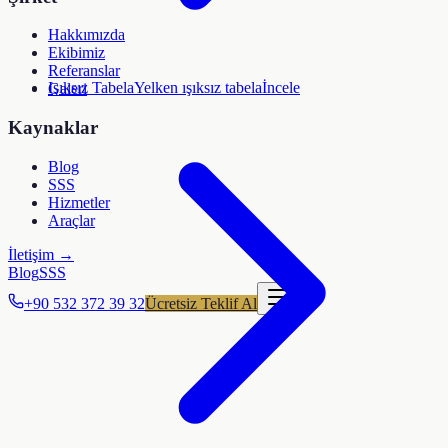
Hakkımızda
Ekibimiz
Referanslar
Işıksız Tabela
Yelken ışıksız tabela
İncele
Galeri
Kaynaklar
Blog
SSS
Hizmetler
Araçlar
İletişim →
Blog
SSS
+90 532 372 39 32
Ücretsiz Teklif Al