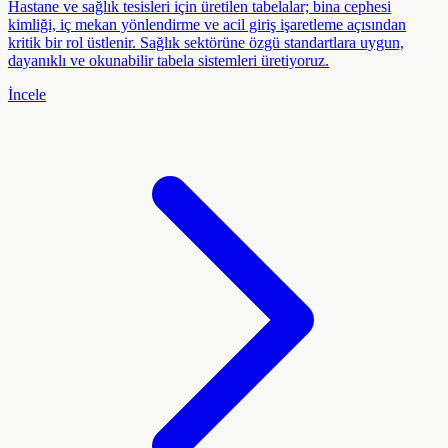
Hastane ve sağlık tesisleri için üretilen tabelalar; bina cephesi
kimliği, iç mekan yönlendirme ve acil giriş işaretleme açısından
kritik bir rol üstlenir. Sağlık sektörüne özgü standartlara uygun,
dayanıklı ve okunabilir tabela sistemleri üretiyoruz.
İncele