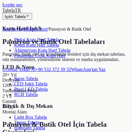
İçeriğe geç
TabelaTR
Işıklı Tabela
Kutu Harf Işıklı
Ana Sayfa
/
Sektöre Özel
/
Pansiyon & Butik Otel
Pleksi Kutu Harf Tabela
Pansiyon ve Butik Otel Tabelaları
Krom Kutu Harf Tabela
Alüminyum Kutu Harf Tabela
Pansiyon, butik otel ve konaklama tesisleri için dış mekan tabelası,
Paslanmaz Çelik Kutu Harf
oda numaratörleri, yönlendirme sistemi ve marka uygulamaları.
LED & Neon
Ücretsiz Teklif Al
+90 532 372 39 32
WhatsApp'tan Yaz
20+ Yıl
Neon Tabela
Deneyim
LED Işıklı Tabela
1200+
Pixel LED Tabela
Tamamlanan Proje
RGB Tabela
2 Yıl
Garanti
Büyük & Dış Mekan
39 İlçe
Montaj Alanı
Light Box Tabela
Totem Tabela
Pansiyon & Butik Otel
İçin Tabela
Billboard Tabela