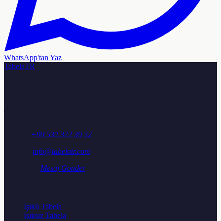
WhatsApp'tan Yaz
TabelaTR
Türkiye genelinde ışıklı tabela, neon tabela, kutu harf ve reklam
tabelası üretimi ile montajı. Ücretsiz keşif ve teklif için bize ulaşın.
Adres:
Osmangazi Mah. Aydoğdu Sok. No: 25/A, Sancaktepe /
İstanbul
Telefon:
+90 532 372 39 32
E-posta:
info@tabelatr.com
WhatsApp:
Mesaj Gonder
Urunler
Işıklı Tabela
Işıksız Tabela