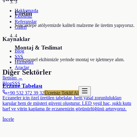
3
Hakkımızda
Üretim
Ekibimiz
Referanslar
Sancaktepe atölyemizde kaliteli malzeme ile üretim yapıyoruz.
Galeri
4
Kaynaklar
Montaj & Teslimat
Blog
SSS
Profesyonel ekibimizle yerinde montaj ve işletmeye alım.
Hizmetler
Araçlar
Diğer Sektörler
İletişim →
Blog
SSS
Eczane Tabelası
+90 532 372 39 32
Ücretsiz Teklif Al
Eczaneler için özel üretilen tabelalar, hem yasal zorunlulukları
karşılar hem de müşteri güveni oluşturur. LED yeşil haç, ışıklı kutu
harf ve vitrin kaplama ile eczanenizin görünürlüğünü artırıyoruz.
İncele