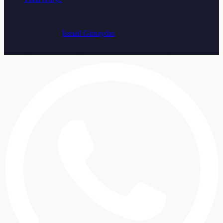
© 2026
TabelaTR
. Tum haklari saklidir.
Crafted with ♥ by
İsmail Günaydın
Osmangazi Mah. Aydoğdu Sok. No: 25/A, Sancaktepe / İstanbul