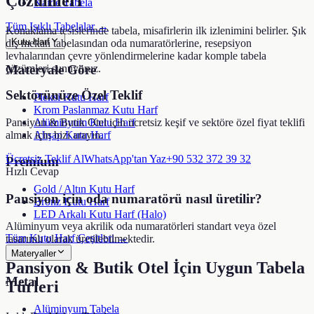
Çözümleri
Kaide Tabela
Tüm Işıklı Tabelalar →
Konaklama tesislerinde tabela, misafirlerin ilk izlenimini belirler. Şık
Kutu Harf
dış mekan tabelasından oda numaratörlerine, resepsiyon
levhalarından çevre yönlendirmelerine kadar komple tabela
çözümleri sunuyoruz.
Materyale Göre
Sektörünüze Özel Teklif
Pleksi Kutu Harf
Krom Paslanmaz Kutu Harf
Alüminyum Kutu Harf
Pansiyon & Butik Otel
için ücretsiz keşif ve sektöre özel fiyat teklifi
Ahşap Kutu Harf
almak için bizi arayın.
Ücretsiz Teklif Al
WhatsApp'tan Yaz
+90 532 372 39 32
Premium
Hızlı Cevap
Gold / Altın Kutu Harf
Pansiyon için oda numaratörü nasıl üretilir?
Bronz Kutu Harf
LED Arkalı Kutu Harf (Halo)
Alüminyum veya akrilik oda numaratörleri standart veya özel
Tüm Kutu Harf Çeşitleri →
tasarımlı olarak üretilebilmektedir.
Materyaller
Pansiyon & Butik Otel
İçin Uygun Tabela
Metal
Türleri
Alüminyum Tabela