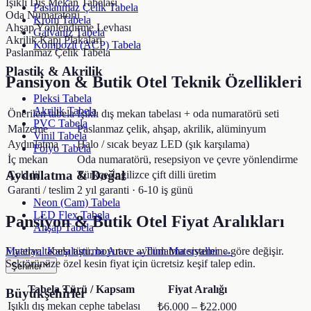
Işıklı Dış Mekan Tabelası
Paslanmaz Çelik Tabela
Oda Numaratörü
Krom Tabela
Ahşap Yönlendirme Levhası
Galvaniz Tabela
Akrilik Kapı Plakaları
Kompozit (ACP) Tabela
Paslanmaz Çelik Tabela
Plastik & Akrilik
Pansiyon & Butik Otel
Teknik Özellikleri
Pleksi Tabela
Akrilik Tabela
Önerilen tabela
Işıklı dış mekan tabelası + oda numaratörü seti
PVC Tabela
Malzeme
Paslanmaz çelik, ahşap, akrilik, alüminyum
Vinil Tabela
Aydınlatma
Halo / sıcak beyaz LED (şık karşılama)
Folyo Tabela
İç mekan
Oda numaratörü, resepsiyon ve çevre yönlendirme
Aydınlatma & Doğal
Çok dil
Türkçe-İngilizce çift dilli üretim
Garanti / teslim
2 yıl garanti · 6-10 iş günü
Neon (Cam) Tabela
LED Flex Tabela
Pansiyon & Butik Otel
Fiyat Aralıkları
Ahşap Tabela
Materyal Karşılaştırma Aracı →
Tüm Materyaller →
Fiyatlar; tabela türü, boyut ve aydınlatma sistemine göre değişir.
Sektörünüze özel kesin fiyat için ücretsiz keşif talep edin.
Şehirler
Tabela Türü / Kapsam
Fiyat Aralığı
Büyükşehirler
Işıklı dış mekan cephe tabelası
₺6.000 – ₺22.000