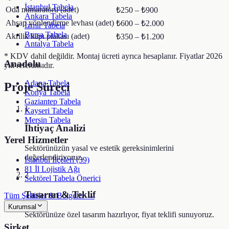
İstanbul Tabela
Oda numaratörü (adet)
₺250 – ₺900
Ankara Tabela
Ahşap yönlendirme levhası (adet)
₺600 – ₺2.000
İzmir Tabela
Bursa Tabela
Akrilik kapı plakası (adet)
₺350 – ₺1.200
Antalya Tabela
* KDV dahil değildir. Montaj ücreti ayrıca hesaplanır. Fiyatlar 2026
Anadolu
yılı referansıdır.
Adana Tabela
Proje Süreci
Konya Tabela
Gaziantep Tabela
1
Kayseri Tabela
Mersin Tabela
İhtiyaç Analizi
Yerel Hizmetler
Sektörünüzün yasal ve estetik gereksinimlerini
değerlendiriyoruz.
İstanbul İlçeleri (39)
81 İl Lojistik Ağı
2
Sektörel Tabela Önerici
Tasarım & Teklif
Tüm Şehirler & Bölgeler →
Kurumsal
Sektörünüze özel tasarım hazırlıyor, fiyat teklifi sunuyoruz.
Şirket