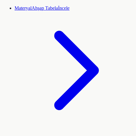
Materyal
Ahşap Tabela
İncele