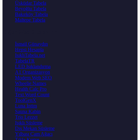
Üsküdar Tabela
Beyoğlu Tabela
Bakırköy Tabela
Maltepe Tabela
Diğer Web Sitelerimiz
İsmail Günaydın
Hepsi Hesapla
IsıklıTabela.net
TabelaTR
LED Işıklandırma
A1 Organizasyon
Modern Web SEO
Wheelie Names
Health Calc Pro
Text Word Count
ToolGenX
Luna İntim
Sauna Kabin
Trio Lezzet
Işıklı Süsleme
Dış Mekan Süsleme
Yılbaşı Çam Ağacı
Tıkla Kurye