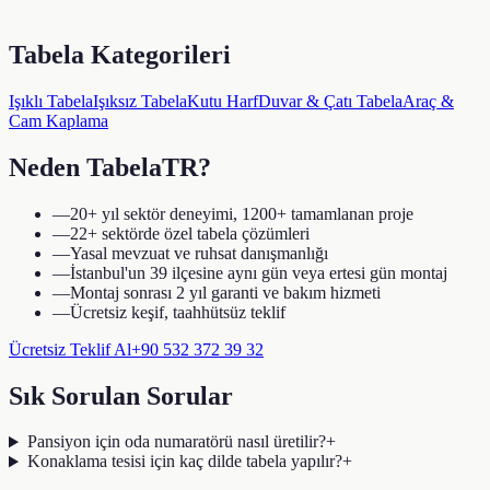
Tabela Kategorileri
Işıklı Tabela
Işıksız Tabela
Kutu Harf
Duvar & Çatı Tabela
Araç &
Cam Kaplama
Neden TabelaTR?
—
20+ yıl sektör deneyimi, 1200+ tamamlanan proje
—
22+ sektörde özel tabela çözümleri
—
Yasal mevzuat ve ruhsat danışmanlığı
—
İstanbul'un 39 ilçesine aynı gün veya ertesi gün montaj
—
Montaj sonrası 2 yıl garanti ve bakım hizmeti
—
Ücretsiz keşif, taahhütsüz teklif
Ücretsiz Teklif Al
+90 532 372 39 32
Sık Sorulan Sorular
Pansiyon için oda numaratörü nasıl üretilir?
+
Konaklama tesisi için kaç dilde tabela yapılır?
+