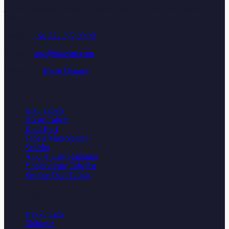
Adres:
Osmangazi Mah. Aydoğdu Sok. No: 25/A, Sancaktepe /
İstanbul
Telefon:
+90 532 372 39 32
E-posta:
info@tabelatr.com
WhatsApp:
Mesaj Gonder
Urunler
Işıklı Tabela
Işıksız Tabela
Kutu Harf
Tabela Materyalleri
Şehirler
Araç & Cam Kaplama
Yönlendirme Tabelası
Sektöre Özel Tabela
Kurumsal
Hakkımızda
Ekibimiz