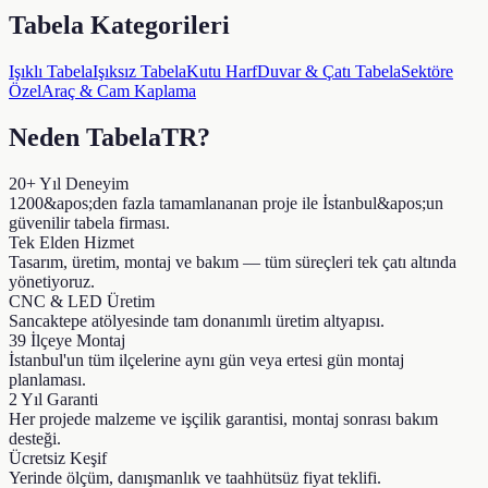
Tabela Kategorileri
Işıklı Tabela
Işıksız Tabela
Kutu Harf
Duvar & Çatı Tabela
Sektöre
Özel
Araç & Cam Kaplama
Neden TabelaTR?
20+ Yıl Deneyim
1200&apos;den fazla tamamlananan proje ile İstanbul&apos;un
güvenilir tabela firması.
Tek Elden Hizmet
Tasarım, üretim, montaj ve bakım — tüm süreçleri tek çatı altında
yönetiyoruz.
CNC & LED Üretim
Sancaktepe atölyesinde tam donanımlı üretim altyapısı.
39 İlçeye Montaj
İstanbul'un tüm ilçelerine aynı gün veya ertesi gün montaj
planlaması.
2 Yıl Garanti
Her projede malzeme ve işçilik garantisi, montaj sonrası bakım
desteği.
Ücretsiz Keşif
Yerinde ölçüm, danışmanlık ve taahhütsüz fiyat teklifi.