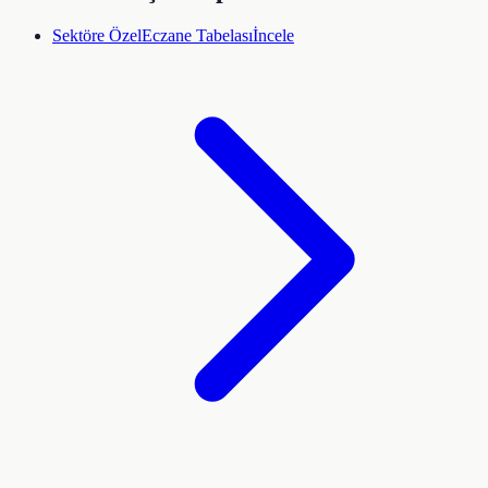
Sektöre Özel
Eczane Tabelası
İncele