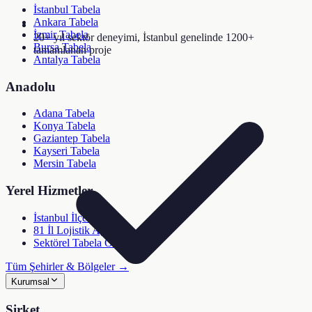
İstanbul Tabela
Ankara Tabela
İzmir Tabela
20+ yıl sektör deneyimi, İstanbul genelinde 1200+
Bursa Tabela
tamamlanan proje
Antalya Tabela
Anadolu
Adana Tabela
Konya Tabela
Gaziantep Tabela
Kayseri Tabela
Mersin Tabela
Yerel Hizmetler
İstanbul İlçeleri (39)
81 İl Lojistik Ağı
Sektörel Tabela Önerici
Tüm Şehirler & Bölgeler →
Kurumsal
Şirket