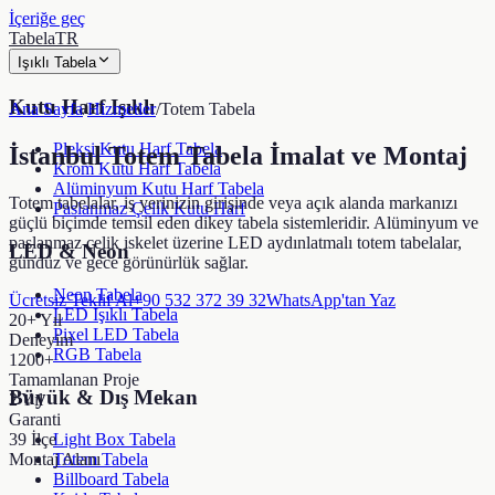
İçeriğe geç
TabelaTR
Işıklı Tabela
Kutu Harf Işıklı
Ana Sayfa
/
Hizmetler
/
Totem Tabela
Pleksi Kutu Harf Tabela
İstanbul Totem Tabela İmalat ve Montaj
Krom Kutu Harf Tabela
Alüminyum Kutu Harf Tabela
Totem tabelalar, iş yerinizin girişinde veya açık alanda markanızı
Paslanmaz Çelik Kutu Harf
güçlü biçimde temsil eden dikey tabela sistemleridir. Alüminyum ve
paslanmaz çelik iskelet üzerine LED aydınlatmalı totem tabelalar,
LED & Neon
gündüz ve gece görünürlük sağlar.
Neon Tabela
Ücretsiz Teklif Al
+90 532 372 39 32
WhatsApp'tan Yaz
LED Işıklı Tabela
20+ Yıl
Pixel LED Tabela
Deneyim
RGB Tabela
1200+
Tamamlanan Proje
Büyük & Dış Mekan
2 Yıl
Garanti
39 İlçe
Light Box Tabela
Montaj Alanı
Totem Tabela
Billboard Tabela