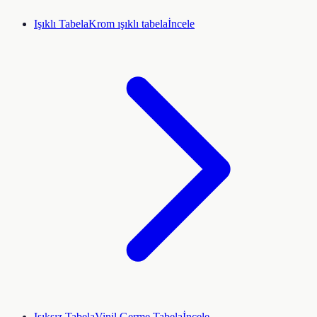
Işıklı Tabela
Krom ışıklı tabela
İncele
Işıksız Tabela
Vinil Germe Tabela
İncele