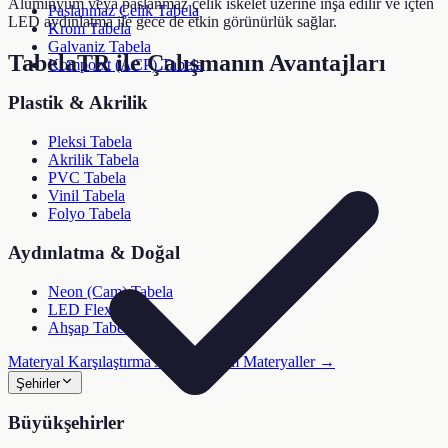
Alüminyum veya paslanmaz çelik iskelet üzerine inşa edilir ve içten
Paslanmaz Çelik Tabela
LED aydınlatma ile gece de etkin görünürlük sağlar.
Krom Tabela
Galvaniz Tabela
TabelaTR ile Çalışmanın Avantajları
Kompozit (ACP) Tabela
Plastik & Akrilik
Pleksi Tabela
Akrilik Tabela
PVC Tabela
Vinil Tabela
Folyo Tabela
Aydınlatma & Doğal
Neon (Cam) Tabela
LED Flex Tabela
Ahşap Tabela
Materyal Karşılaştırma Aracı →
Tüm Materyaller →
Şehirler
Büyükşehirler