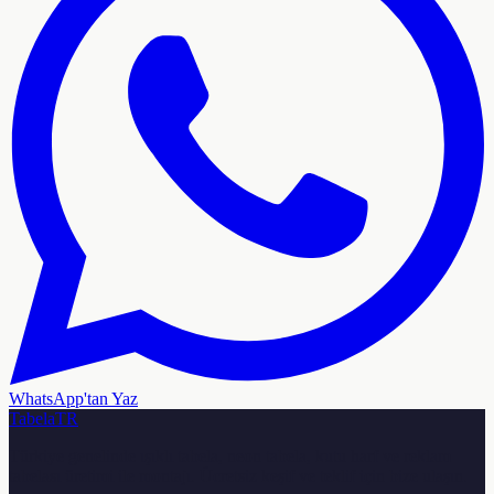
WhatsApp'tan Yaz
TabelaTR
Türkiye genelinde ışıklı tabela, neon tabela, kutu harf ve reklam
tabelası üretimi ile montajı. Ücretsiz keşif ve teklif için bize ulaşın.