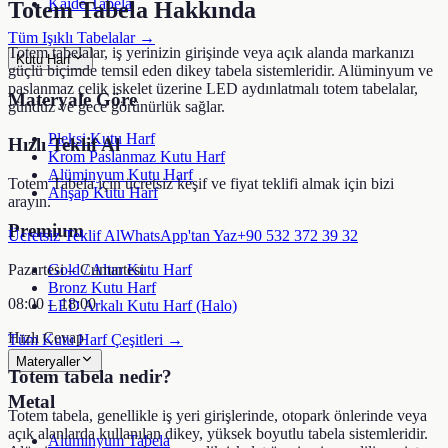
Kaide Tabela
Totem Tabela
Hakkında
Tüm Işıklı Tabelalar →
Totem tabelalar, iş yerinizin girişinde veya açık alanda markanızı
Kutu Harf
güçlü biçimde temsil eden dikey tabela sistemleridir. Alüminyum ve
paslanmaz çelik iskelet üzerine LED aydınlatmalı totem tabelalar,
Materyale Göre
gündüz ve gece görünürlük sağlar.
Pleksi Kutu Harf
Hızlı Teklif Al
Krom Paslanmaz Kutu Harf
Alüminyum Kutu Harf
Totem Tabela
için ücretsiz keşif ve fiyat teklifi almak için bizi
Ahşap Kutu Harf
arayın.
Premium
Ücretsiz Teklif Al
WhatsApp'tan Yaz
+90 532 372 39 32
Pazartesi – Cumartesi
Gold / Altın Kutu Harf
Bronz Kutu Harf
08:00 – 18:00
LED Arkalı Kutu Harf (Halo)
Hızlı Cevap
Tüm Kutu Harf Çeşitleri →
Materyaller
Totem tabela nedir?
Metal
Totem tabela, genellikle iş yeri girişlerinde, otopark önlerinde veya
açık alanlarda kullanılan dikey, yüksek boyutlu tabela sistemleridir.
Alüminyum Tabela