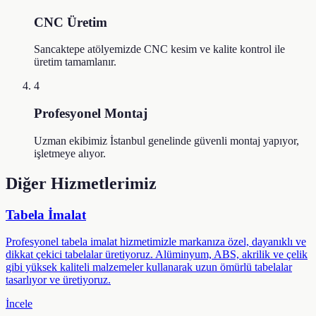
CNC Üretim
Sancaktepe atölyemizde CNC kesim ve kalite kontrol ile
üretim tamamlanır.
4
Profesyonel Montaj
Uzman ekibimiz İstanbul genelinde güvenli montaj yapıyor,
işletmeye alıyor.
Diğer Hizmetlerimiz
Tabela İmalat
Profesyonel tabela imalat hizmetimizle markanıza özel, dayanıklı ve
dikkat çekici tabelalar üretiyoruz. Alüminyum, ABS, akrilik ve çelik
gibi yüksek kaliteli malzemeler kullanarak uzun ömürlü tabelalar
tasarlıyor ve üretiyoruz.
İncele