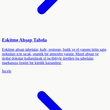
Eskitme Ahşap Tabela
Eskitme ahşap tabelalar, kafe, restoran, butik ve el yapımı ürün satış
noktaları için sıcak, otantik bir atmosfer yaratır. Masif ahşap ve
doğal dokular kullanılarak el işçiliğiyle üretilen bu tabelalar,
markanıza özgün bir kimlik kazandırır.
İncele