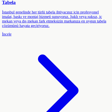
Tabela
İstanbul genelinde her türlü tabela ihtiyacınız için profesyonel
imalat, baskı ve montaj hizmeti sunuyoruz. Işıklı veya ışıksız, iç
mekan veya dış mekan fark etmeksizin markanıza en uygun tabela
çözümünü hayata geçiriyoruz.
İncele