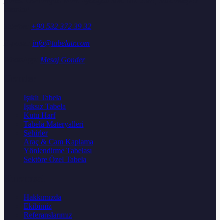
Adres:
Osmangazi Mah. Aydoğdu Sok. No: 25/A, Sancaktepe /
İstanbul
Telefon:
+90 532 372 39 32
E-posta:
info@tabelatr.com
WhatsApp:
Mesaj Gonder
Urunler
Işıklı Tabela
Işıksız Tabela
Kutu Harf
Tabela Materyalleri
Şehirler
Araç & Cam Kaplama
Yönlendirme Tabelası
Sektöre Özel Tabela
Kurumsal
Hakkımızda
Ekibimiz
Referanslarımız