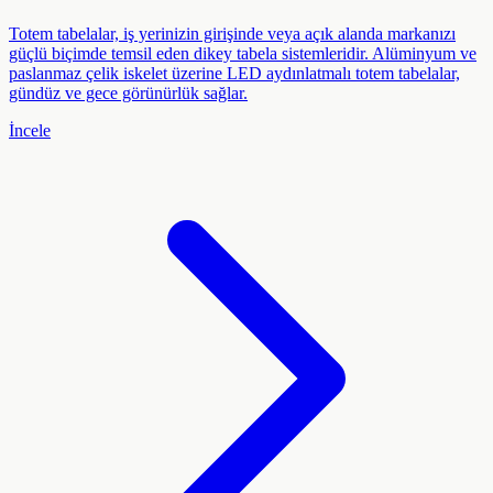
Totem tabelalar, iş yerinizin girişinde veya açık alanda markanızı
güçlü biçimde temsil eden dikey tabela sistemleridir. Alüminyum ve
paslanmaz çelik iskelet üzerine LED aydınlatmalı totem tabelalar,
gündüz ve gece görünürlük sağlar.
İncele