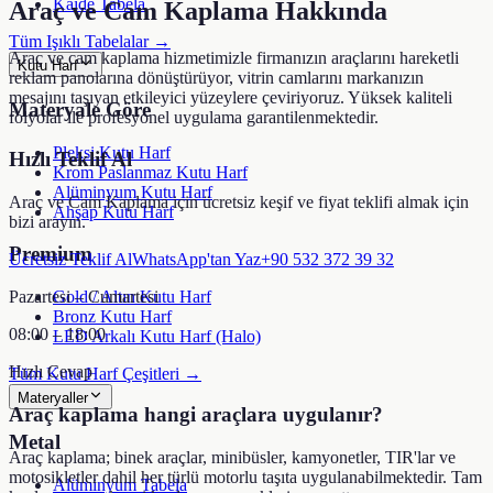
Kaide Tabela
Araç ve Cam Kaplama
Hakkında
Tüm Işıklı Tabelalar →
Araç ve cam kaplama hizmetimizle firmanızın araçlarını hareketli
Kutu Harf
reklam panolarına dönüştürüyor, vitrin camlarını markanızın
mesajını taşıyan etkileyici yüzeylere çeviriyoruz. Yüksek kaliteli
Materyale Göre
folyolar ile profesyonel uygulama garantilenmektedir.
Pleksi Kutu Harf
Hızlı Teklif Al
Krom Paslanmaz Kutu Harf
Alüminyum Kutu Harf
Araç ve Cam Kaplama
için ücretsiz keşif ve fiyat teklifi almak için
Ahşap Kutu Harf
bizi arayın.
Premium
Ücretsiz Teklif Al
WhatsApp'tan Yaz
+90 532 372 39 32
Pazartesi – Cumartesi
Gold / Altın Kutu Harf
Bronz Kutu Harf
08:00 – 18:00
LED Arkalı Kutu Harf (Halo)
Hızlı Cevap
Tüm Kutu Harf Çeşitleri →
Materyaller
Araç kaplama hangi araçlara uygulanır?
Metal
Araç kaplama; binek araçlar, minibüsler, kamyonetler, TIR'lar ve
motosikletler dahil her türlü motorlu taşıta uygulanabilmektedir. Tam
Alüminyum Tabela