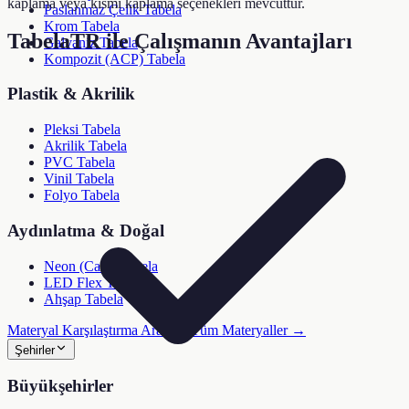
kaplama veya kısmi kaplama seçenekleri mevcuttur.
Paslanmaz Çelik Tabela
Krom Tabela
TabelaTR ile Çalışmanın Avantajları
Galvaniz Tabela
Kompozit (ACP) Tabela
Plastik & Akrilik
Pleksi Tabela
Akrilik Tabela
PVC Tabela
Vinil Tabela
Folyo Tabela
Aydınlatma & Doğal
Neon (Cam) Tabela
LED Flex Tabela
Ahşap Tabela
Materyal Karşılaştırma Aracı →
Tüm Materyaller →
Şehirler
Büyükşehirler