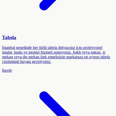
Tabela
İstanbul genelinde her türlü tabela ihtiyacınız için profesyonel
imalat, baskı ve montaj hizmeti sunuyoruz. Işıklı veya ışıksız, iç
mekan veya dış mekan fark etmeksizin markanıza en uygun tabela
çözümünü hayata geçiriyoruz.
İncele