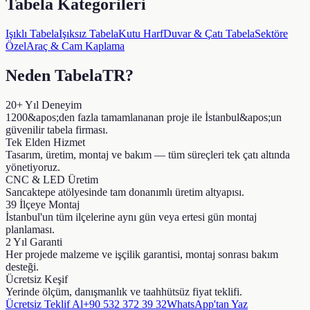
Tabela Kategorileri
Işıklı Tabela
Işıksız Tabela
Kutu Harf
Duvar & Çatı Tabela
Sektöre
Özel
Araç & Cam Kaplama
Neden TabelaTR?
20+ Yıl Deneyim
1200&apos;den fazla tamamlananan proje ile İstanbul&apos;un
güvenilir tabela firması.
Tek Elden Hizmet
Tasarım, üretim, montaj ve bakım — tüm süreçleri tek çatı altında
yönetiyoruz.
CNC & LED Üretim
Sancaktepe atölyesinde tam donanımlı üretim altyapısı.
39 İlçeye Montaj
İstanbul'un tüm ilçelerine aynı gün veya ertesi gün montaj
planlaması.
2 Yıl Garanti
Her projede malzeme ve işçilik garantisi, montaj sonrası bakım
desteği.
Ücretsiz Keşif
Yerinde ölçüm, danışmanlık ve taahhütsüz fiyat teklifi.
Ücretsiz Teklif Al
+90 532 372 39 32
WhatsApp'tan Yaz