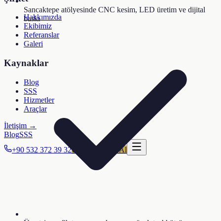
Sancaktepe atölyesinde CNC kesim, LED üretim ve dijital
Hakkımızda
baskı
Ekibimiz
Referanslar
Galeri
Kaynaklar
Blog
SSS
Hizmetler
Araçlar
İletişim →
Blog
SSS
+90 532 372 39 32
Ücretsiz Teklif Al