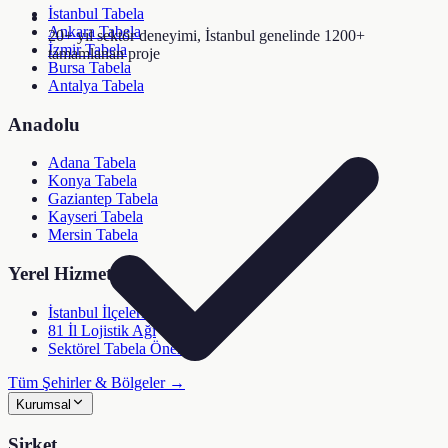
İstanbul Tabela
Ankara Tabela
20+ yıl sektör deneyimi, İstanbul genelinde 1200+
İzmir Tabela
tamamlanan proje
Bursa Tabela
Antalya Tabela
Anadolu
Adana Tabela
Konya Tabela
Gaziantep Tabela
Kayseri Tabela
Mersin Tabela
Yerel Hizmetler
İstanbul İlçeleri (39)
81 İl Lojistik Ağı
Sektörel Tabela Önerici
Tüm Şehirler & Bölgeler →
Kurumsal
Şirket