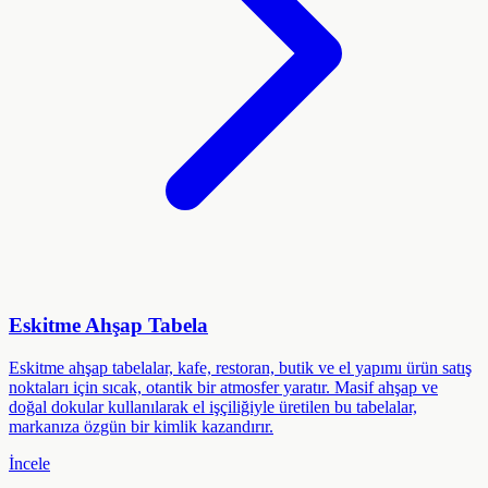
Eskitme Ahşap Tabela
Eskitme ahşap tabelalar, kafe, restoran, butik ve el yapımı ürün satış
noktaları için sıcak, otantik bir atmosfer yaratır. Masif ahşap ve
doğal dokular kullanılarak el işçiliğiyle üretilen bu tabelalar,
markanıza özgün bir kimlik kazandırır.
İncele