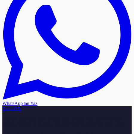
WhatsApp'tan Yaz
TabelaTR
Türkiye genelinde ışıklı tabela, neon tabela, kutu harf ve reklam
tabelası üretimi ile montajı. Ücretsiz keşif ve teklif için bize ulaşın.