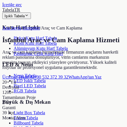
İçeriğe geç
TabelaTR
Işıklı Tabela
Kutu Harf Işıklı
Ana Sayfa
/
Hizmetler
/
Araç ve Cam Kaplama
Pleksi Kutu Harf Tabela
İstanbul Araç ve Cam Kaplama Hizmeti
Krom Kutu Harf Tabela
Alüminyum Kutu Harf Tabela
Araç ve cam kaplama hizmetimizle firmanızın araçlarını hareketli
Paslanmaz Çelik Kutu Harf
reklam panolarına dönüştürüyor, vitrin camlarını markanızın
mesajını taşıyan etkileyici yüzeylere çeviriyoruz. Yüksek kaliteli
LED & Neon
folyolar ile profesyonel uygulama garantilenmektedir.
Neon Tabela
Ücretsiz Teklif Al
+90 532 372 39 32
WhatsApp'tan Yaz
LED Işıklı Tabela
20+ Yıl
Pixel LED Tabela
Deneyim
RGB Tabela
1200+
Tamamlanan Proje
Büyük & Dış Mekan
2 Yıl
Garanti
39 İlçe
Light Box Tabela
Montaj Alanı
Totem Tabela
Billboard Tabela