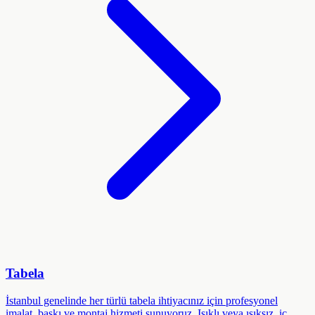
Tabela
İstanbul genelinde her türlü tabela ihtiyacınız için profesyonel
imalat, baskı ve montaj hizmeti sunuyoruz. Işıklı veya ışıksız, iç