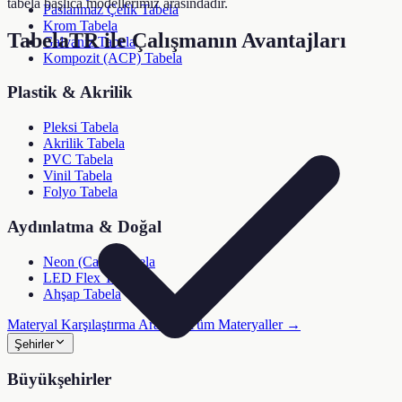
tabela başlıca modellerimiz arasındadır.
Paslanmaz Çelik Tabela
Krom Tabela
TabelaTR ile Çalışmanın Avantajları
Galvaniz Tabela
Kompozit (ACP) Tabela
Plastik & Akrilik
Pleksi Tabela
Akrilik Tabela
PVC Tabela
Vinil Tabela
Folyo Tabela
Aydınlatma & Doğal
Neon (Cam) Tabela
LED Flex Tabela
Ahşap Tabela
Materyal Karşılaştırma Aracı →
Tüm Materyaller →
Şehirler
Büyükşehirler