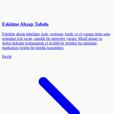
Eskitme Ahşap Tabela
Eskitme ahşap tabelalar, kafe, restoran, butik ve el yapımı ürün satış
noktaları için sıcak, otantik bir atmosfer yaratır. Masif ahşap ve
doğal dokular kullanılarak el işçiliğiyle üretilen bu tabelalar,
markanıza özgün bir kimlik kazandırır.
İncele