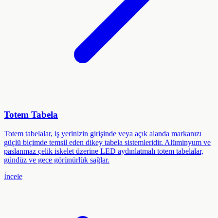
Totem Tabela
Totem tabelalar, iş yerinizin girişinde veya açık alanda markanızı
güçlü biçimde temsil eden dikey tabela sistemleridir. Alüminyum ve
paslanmaz çelik iskelet üzerine LED aydınlatmalı totem tabelalar,
gündüz ve gece görünürlük sağlar.
İncele