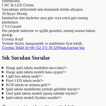
yönetiyoruz.
CNC & LED Üretim
Sancaktepe atölyesinde tam donanımlı üretim altyapısı.
39 İlçeye Montaj
İstanbul'un tüm ilçelerine aynı gün veya ertesi gün montaj
planlaması.
2 Yıl Garanti
Her projede malzeme ve işçilik garantisi, montaj sonrası bakım
desteği.
Ücretsiz Keşif
Yerinde ölçüm, danışmanlık ve taahhütsüz fiyat teklifi.
Ücretsiz Teklif Al
+90 532 372 39 32
WhatsApp'tan Yaz
Sık Sorulan Sorular
Hangi ışıklı tabela modelleri mevcuttur?
+
Hangi ışıklı tabela modeli bana uygun?
+
Light box tabela nedir?
+
Pixel LED tabela nedir?
+
RGB tabela ne anlama gelir?
+
Işıklı tabela modellerini yerinde görebilir miyim?
+
Özel ışıklı tabela modeli sipariş edebilir miyim?
+
Işıklı tabela modeli fiyatları nasıldır?
+