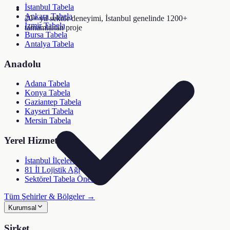
İstanbul Tabela
Ankara Tabela
20+ yıl sektör deneyimi, İstanbul genelinde 1200+
İzmir Tabela
tamamlanan proje
Bursa Tabela
Antalya Tabela
Anadolu
Adana Tabela
Konya Tabela
Gaziantep Tabela
Kayseri Tabela
Mersin Tabela
Yerel Hizmetler
İstanbul İlçeleri (39)
81 İl Lojistik Ağı
Sektörel Tabela Önerici
Tüm Şehirler & Bölgeler →
Kurumsal
Şirket