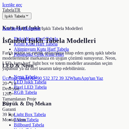
İçeriğe geç
TabelaTR
Işıklı Tabela
Kutu Harf Işıklı
Ana Sayfa
/
Hizmetler
/
Işıklı Tabela Modelleri
Pleksi Kutu Harf Tabela
İstanbul Işıklı Tabela Modelleri
Krom Kutu Harf Tabela
Alüminyum Kutu Harf Tabela
Farklı sektör ve estetik anlayışlara hitap eden geniş ışıklı tabela
Paslanmaz Çelik Kutu Harf
modellerimizle markanıza en uygun çözümü sunuyoruz. Neon,
LED, kutu harf, light box ve totem modeller arasından seçim
LED & Neon
yapabilir ya da özel tasarım talep edebilirsiniz.
Neon Tabela
Ücretsiz Teklif Al
+90 532 372 39 32
WhatsApp'tan Yaz
LED Işıklı Tabela
20+ Yıl
Pixel LED Tabela
Deneyim
RGB Tabela
1200+
Tamamlanan Proje
Büyük & Dış Mekan
2 Yıl
Garanti
39 İlçe
Light Box Tabela
Montaj Alanı
Totem Tabela
Billboard Tabela