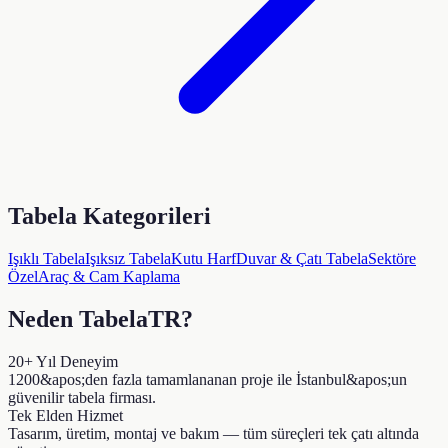
Tabela Kategorileri
Işıklı Tabela
Işıksız Tabela
Kutu Harf
Duvar & Çatı Tabela
Sektöre
Özel
Araç & Cam Kaplama
Neden TabelaTR?
20+ Yıl Deneyim
1200&apos;den fazla tamamlananan proje ile İstanbul&apos;un
güvenilir tabela firması.
Tek Elden Hizmet
Tasarım, üretim, montaj ve bakım — tüm süreçleri tek çatı altında