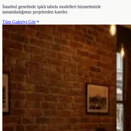
İstanbul genelinde
işıklı tabela modelleri
hizmetimizle
tamamladığımız projelerden kareler.
Tüm Galeriyi Gör