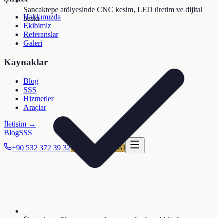
Sancaktepe atölyesinde CNC kesim, LED üretim ve dijital
Hakkımızda
baskı
Ekibimiz
Referanslar
Galeri
Kaynaklar
Blog
SSS
Hizmetler
Araçlar
İletişim →
Blog
SSS
+90 532 372 39 32
Ücretsiz Teklif Al