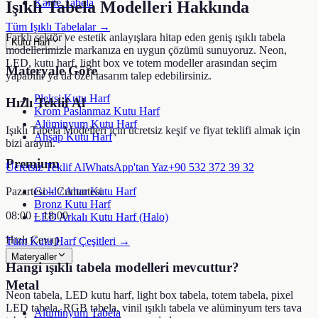
Kaide Tabela
Işıklı Tabela Modelleri
Hakkında
Tüm Işıklı Tabelalar →
Farklı sektör ve estetik anlayışlara hitap eden geniş ışıklı tabela
Kutu Harf
modellerimizle markanıza en uygun çözümü sunuyoruz. Neon,
LED, kutu harf, light box ve totem modeller arasından seçim
Materyale Göre
yapabilir ya da özel tasarım talep edebilirsiniz.
Pleksi Kutu Harf
Hızlı Teklif Al
Krom Paslanmaz Kutu Harf
Alüminyum Kutu Harf
Işıklı Tabela Modelleri
için ücretsiz keşif ve fiyat teklifi almak için
Ahşap Kutu Harf
bizi arayın.
Premium
Ücretsiz Teklif Al
WhatsApp'tan Yaz
+90 532 372 39 32
Pazartesi – Cumartesi
Gold / Altın Kutu Harf
Bronz Kutu Harf
08:00 – 18:00
LED Arkalı Kutu Harf (Halo)
Hızlı Cevap
Tüm Kutu Harf Çeşitleri →
Materyaller
Hangi ışıklı tabela modelleri mevcuttur?
Metal
Neon tabela, LED kutu harf, light box tabela, totem tabela, pixel
LED tabela, RGB tabela, vinil ışıklı tabela ve alüminyum ters tava
Alüminyum Tabela