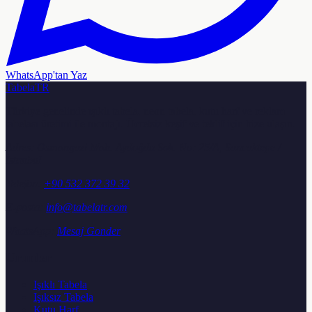
WhatsApp'tan Yaz
TabelaTR
Türkiye genelinde ışıklı tabela, neon tabela, kutu harf ve reklam
tabelası üretimi ile montajı. Ücretsiz keşif ve teklif için bize ulaşın.
Adres:
Osmangazi Mah. Aydoğdu Sok. No: 25/A, Sancaktepe /
İstanbul
Telefon:
+90 532 372 39 32
E-posta:
info@tabelatr.com
WhatsApp:
Mesaj Gonder
Urunler
Işıklı Tabela
Işıksız Tabela
Kutu Harf