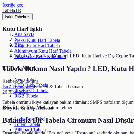
İçeriğe geç
TabelaTR
Işıklı Tabela
Kutu Harf Işıklı
Ana Sayfa
/
Pleksi Kutu Harf Tabela
Blog
Krom Kutu Harf Tabela
/
Alüminyum Kutu Harf Tabela
Tabela Bakımı Nasıl Yapılır? LED, Kutu Harf ve Dış Cephe T
Paslanmaz Çelik Kutu Harf
Tabela Bakımı Nasıl Yapılır? LED, Kutu 
LED & Neon
Neon Tabela
Rehber
9
dk okuma
LED Işıklı Tabela
İsmail Günaydin
Kurucu & Tabela Uzmanı
Pixel LED Tabela
26 Mart 2026
RGB Tabela
Tabela ömrünü ikiye katlayan bakım adımları: SMPS trafoların ölçümü
Büyük & Dış Mekan
detaylı periyodik tabela bakım rehberi.
Bakımsız Bir Tabela Cironuzu Nasıl Düşü
Light Box Tabela
Totem Tabela
Billboard Tabela
Dışarıdan bakıldığında "Ecz ne" veya "Resto an" şeklinde okunan, harfl