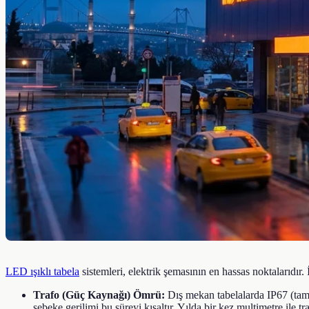
Hakkımızda
Ekibimiz
Referanslar
Galeri
Kaynaklar
Blog
SSS
Hizmetler
Araçlar
İletişim →
Blog
SSS
+90 532 372 39 32
Ücretsiz Teklif Al
LED ışıklı tabela
sistemleri, elektrik şemasının en hassas noktalarıd
Trafo (Güç Kaynağı) Ömrü:
Dış mekan tabelalarda IP67 (tam s
şebeke gerilimi bu süreyi kısaltır. Yılda bir kez multimetre ile t