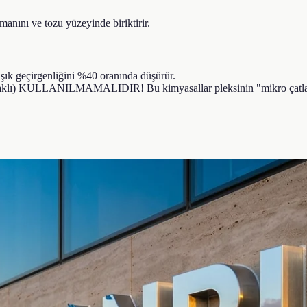
manını ve tozu yüzeyinde biriktirir.
 ışık geçirgenliğini %40 oranında düşürür.
onyaklı) KULLANILMAMALIDIR! Bu kimyasallar pleksinin "mikro çatlakla