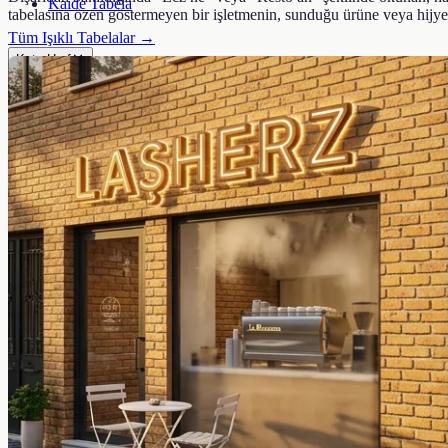
Kaide Tabela
tabelasına özen göstermeyen bir işletmenin, sunduğu ürüne veya hijye
Tüm Işıklı Tabelalar →
Kutu Harf
Materyale Göre
Pleksi Kutu Harf
Krom Paslanmaz Kutu Harf
Alüminyum Kutu Harf
Ahşap Kutu Harf
Premium
Gold / Altın Kutu Harf
Bronz Kutu Harf
LED Arkalı Kutu Harf (Halo)
Tüm Kutu Harf Çeşitleri →
Materyaller
Metal
Alüminyum Tabela