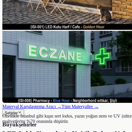
Paslanmaz Çelik Tabela
Krom Tabela
Galvaniz Tabela
Kompozit (ACP) Tabela
Plastik & Akrilik
Pleksi Tabela
Akrilik Tabela
PVC Tabela
Vinil Tabela
Folyo Tabela
Aydınlatma & Doğal
Neon (Cam) Tabela
LED Flex Tabela
Ahşap Tabela
Materyal Karşılaştırma Aracı →
Tüm Materyaller →
Şehirler
Özellikle İstanbul gibi kışın sert lodos, yazın yoğun nem ve UV (ultra
maliyetlerini %70 oranında düşürür.
Büyükşehirler