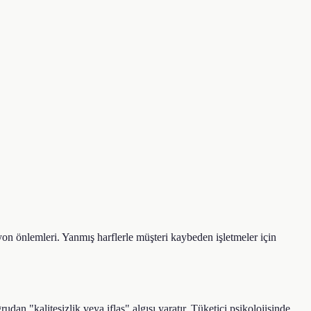
n önlemleri. Yanmış harflerle müşteri kaybeden işletmeler için
an "kalitesizlik veya iflas" algısı yaratır. Tüketici psikolojisinde