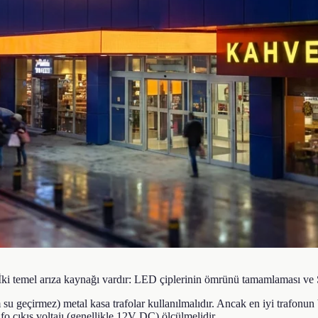
ır. İki temel arıza kaynağı vardır: LED çiplerinin ömrünü tamamlaması 
u geçirmez) metal kasa trafolar kullanılmalıdır. Ancak en iyi trafonun
rafo çıkış voltajı (genellikle 12V DC) ölçülmelidir.