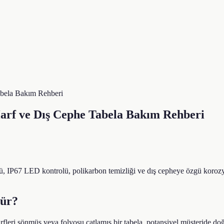
abela Bakım Rehberi
Harf ve Dış Cephe Tabela Bakım Rehberi
, IP67 LED kontrolü, polikarbon temizliği ve dış cepheye özgü korozyo
rür?
eri sönmüş veya folyosu çatlamış bir tabela, potansiyel müşteride doğrud