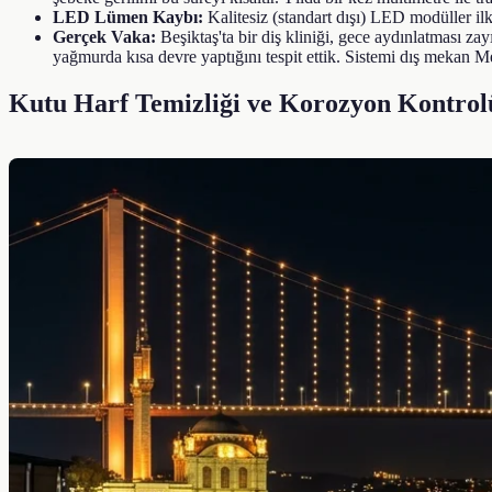
LED Lümen Kaybı:
Kalitesiz (standart dışı) LED modüller il
Gerçek Vaka:
Beşiktaş'ta bir diş kliniği, gece aydınlatması za
yağmurda kısa devre yaptığını tespit ettik. Sistemi dış mekan 
Kutu Harf Temizliği ve Korozyon Kontrol