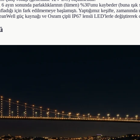
k 6 ayın sonunda parlaklıklarının (lümen) %30'unu kaybeder (buna ışık s
yıfladığı için fark edilmemeye başlamıştı. Yaptığımız keşifte, zamanında
MeanWell güç kaynağı ve Osram çipli IP67 lensli LED'lerle değiştirerek 
ü