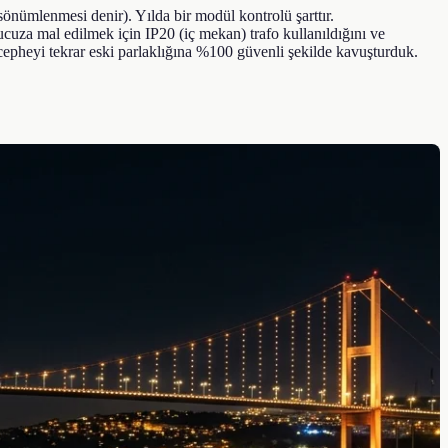
önümlenmesi denir). Yılda bir modül kontrolü şarttır.
 ucuza mal edilmek için IP20 (iç mekan) trafo kullanıldığını ve
cepheyi tekrar eski parlaklığına %100 güvenli şekilde kavuşturduk.