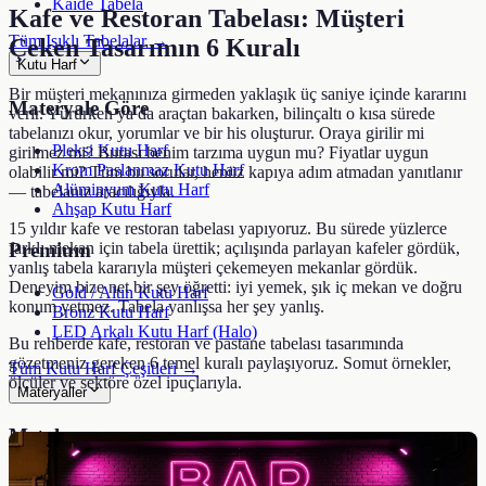
Kaide Tabela
Kafe ve Restoran Tabelası: Müşteri
Tüm Işıklı Tabelalar →
Çeken Tasarımın 6 Kuralı
Kutu Harf
Bir müşteri mekanınıza girmeden yaklaşık üç saniye içinde kararını
Materyale Göre
verir. Yürürken ya da araçtan bakarken, bilinçaltı o kısa sürede
tabelanızı okur, yorumlar ve bir his oluşturur. Oraya girilir mi
Pleksi Kutu Harf
girilmez mi? Burası benim tarzıma uygun mu? Fiyatlar uygun
Krom Paslanmaz Kutu Harf
olabilir mi? Tüm bu sorular, henüz kapıya adım atmadan yanıtlanır
Alüminyum Kutu Harf
— tabelanız aracılığıyla.
Ahşap Kutu Harf
15 yıldır kafe ve restoran tabelası yapıyoruz. Bu sürede yüzlerce
farklı mekan için tabela ürettik; açılışında parlayan kafeler gördük,
Premium
yanlış tabela kararıyla müşteri çekemeyen mekanlar gördük.
Deneyim bize net bir şey öğretti: iyi yemek, şık iç mekan ve doğru
Gold / Altın Kutu Harf
konum yetmez. Tabela yanlışsa her şey yanlış.
Bronz Kutu Harf
LED Arkalı Kutu Harf (Halo)
Bu rehberde kafe, restoran ve pastane tabelası tasarımında
gözetmeniz gereken 6 temel kuralı paylaşıyoruz. Somut örnekler,
Tüm Kutu Harf Çeşitleri →
ölçüler ve sektöre özel ipuçlarıyla.
Materyaller
Metal
Alüminyum Tabela