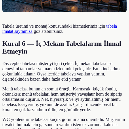
Tabela üretimi ve montaj konusundaki hizmetlerimiz için
tabela
imalat sayfamıza
göz atabilirsiniz.
Kural 6 — İç Mekan Tabelalarını İhmal
Etmeyin
Dış cephe tabelası müşteriyi içeri çeker. İç mekan tabelası ise
deneyimi tamamlar ve marka izlenimini pekiştirir. Bu ikinci adım
çoğunlukla atlanır. Oysa içeride tabelaya yapılan yatırım,
dışarıdakinden bazen daha fazla etki yaratır.
Menü tabelası bunun en somut örneği. Karmaşık, küçük fontlu,
okunaksız menü tabelaları hem müşteriyi yavaşlatır hem de sipariş
ortalamasını düşürür. Net, hiyerarşik ve iyi aydınlatılmış bir menü
tabelası, kasiyerin iş yükünü de azaltır. Çalışır düzende basit bir
kural: en çok kazandıran ürün, en görünür yerde.
WC yönlendirme tabelası küçük görünür ama önemlidir. Müşterinin
tuvaleti bulmak için garsondan yardım istemek zorunda kalması