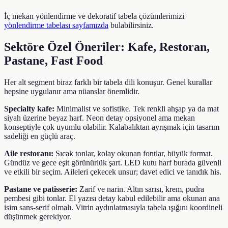
İç mekan yönlendirme ve dekoratif tabela çözümlerimizi
yönlendirme tabelası sayfamızda
bulabilirsiniz.
Sektöre Özel Öneriler: Kafe, Restoran,
Pastane, Fast Food
Her alt segment biraz farklı bir tabela dili konuşur. Genel kurallar
hepsine uygulanır ama nüanslar önemlidir.
Specialty kafe:
Minimalist ve sofistike. Tek renkli ahşap ya da mat
siyah üzerine beyaz harf. Neon detay opsiyonel ama mekan
konseptiyle çok uyumlu olabilir. Kalabalıktan ayrışmak için tasarım
sadeliği en güçlü araç.
Aile restoranı:
Sıcak tonlar, kolay okunan fontlar, büyük format.
Gündüz ve gece eşit görünürlük şart. LED kutu harf burada güvenli
ve etkili bir seçim. Aileleri çekecek unsur; davet edici ve tanıdık his.
Pastane ve patisserie:
Zarif ve narin. Altın sarısı, krem, pudra
pembesi gibi tonlar. El yazısı detay kabul edilebilir ama okunan ana
isim sans-serif olmalı. Vitrin aydınlatmasıyla tabela ışığını koordineli
düşünmek gerekiyor.