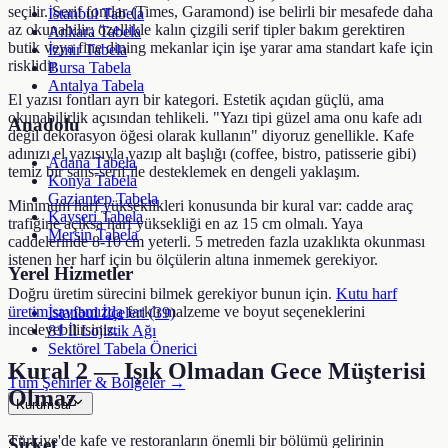
seçilir. Serif fontlar (Times, Garamond) ise belirli bir mesafede daha
İstanbul Tabela
az okunabilir; özellikle kalın çizgili serif tipler bakım gerektiren
Ankara Tabela
butik veya fine dining mekanlar için işe yarar ama standart kafe için
İzmir Tabela
risklidir.
Bursa Tabela
Antalya Tabela
El yazısı fontları ayrı bir kategori. Estetik açıdan güçlü, ama
okunabilirlik açısından tehlikeli. "Yazı tipi güzel ama onu kafe adı
Anadolu
değil dekorasyon öğesi olarak kullanın" diyoruz genellikle. Kafe
adınızı el yazısıyla yazıp alt başlığı (coffee, bistro, patisserie gibi)
Adana Tabela
temiz bir sans-serif ile desteklemek en dengeli yaklaşım.
Konya Tabela
Gaziantep Tabela
Minimum harf yükseklikleri konusunda bir kural var: cadde araç
Kayseri Tabela
trafiğine açıksa harf yüksekliği en az 15 cm olmalı. Yaya
Mersin Tabela
caddelerinde 8-10 cm yeterli. 5 metreden fazla uzaklıkta okunması
istenen her harf için bu ölçülerin altına inmemek gerekiyor.
Yerel Hizmetler
Doğru üretim sürecini bilmek gerekiyor bunun için.
Kutu harf
üretim sayfamızda
farklı malzeme ve boyut seçeneklerini
İstanbul İlçeleri (39)
inceleyebilirsiniz.
81 İl Lojistik Ağı
Sektörel Tabela Önerici
Kural 2 — Işık Olmadan Gece Müşterisi
Tüm Şehirler & Bölgeler →
Olmaz
Kurumsal
Türkiye'de kafe ve restoranların önemli bir bölümü gelirinin
Şirket