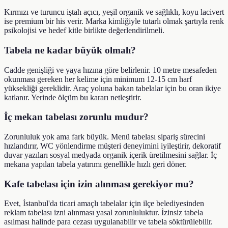
Kırmızı ve turuncu iştah açıcı, yeşil organik ve sağlıklı, koyu lacivert
ise premium bir his verir. Marka kimliğiyle tutarlı olmak şartıyla renk
psikolojisi ve hedef kitle birlikte değerlendirilmeli.
Tabela ne kadar büyük olmalı?
Cadde genişliği ve yaya hızına göre belirlenir. 10 metre mesafeden
okunması gereken her kelime için minimum 12-15 cm harf
yüksekliği gereklidir. Araç yoluna bakan tabelalar için bu oran ikiye
katlanır. Yerinde ölçüm bu kararı netleştirir.
İç mekan tabelası zorunlu mudur?
Zorunluluk yok ama fark büyük. Menü tabelası sipariş sürecini
hızlandırır, WC yönlendirme müşteri deneyimini iyileştirir, dekoratif
duvar yazıları sosyal medyada organik içerik üretilmesini sağlar. İç
mekana yapılan tabela yatırımı genellikle hızlı geri döner.
Kafe tabelası için izin alınması gerekiyor mu?
Evet, İstanbul'da ticari amaçlı tabelalar için ilçe belediyesinden
reklam tabelası izni alınması yasal zorunluluktur. İzinsiz tabela
asılması halinde para cezası uygulanabilir ve tabela söktürülebilir.