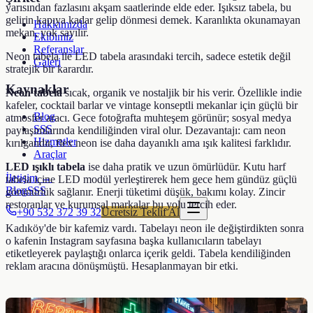
yarısından fazlasını akşam saatlerinde elde eder. Işıksız tabela, bu
gelirin kapıya kadar gelip dönmesi demek. Karanlıkta okunamayan
Hakkımızda
mekan, yok sayılır.
Ekibimiz
Referanslar
Neon tabela ile LED tabela arasındaki tercih, sadece estetik değil
Galeri
stratejik bir karardır.
Kaynaklar
Neon tabela
sıcak, organik ve nostaljik bir his verir. Özellikle indie
kafeler, cocktail barlar ve vintage konseptli mekanlar için güçlü bir
Blog
atmosfer aracı. Gece fotoğrafta muhteşem görünür; sosyal medya
SSS
paylaşımlarında kendiliğinden viral olur. Dezavantajı: cam neon
Hizmetler
kırılgandır, flex neon ise daha dayanıklı ama ışık kalitesi farklıdır.
Araçlar
LED ışıklı tabela
ise daha pratik ve uzun ömürlüdür. Kutu harf
İletişim →
tabela içine LED modül yerleştirerek hem gece hem gündüz güçlü
Blog
SSS
görünürlük sağlanır. Enerji tüketimi düşük, bakımı kolay. Zincir
restoranlar ve kurumsal markalar bu yolu tercih eder.
+90 532 372 39 32
Ücretsiz Teklif Al
Kadıköy'de bir kafemiz vardı. Tabelayı neon ile değiştirdikten sonra
o kafenin Instagram sayfasına başka kullanıcıların tabelayı
etiketleyerek paylaştığı onlarca içerik geldi. Tabela kendiliğinden
reklam aracına dönüşmüştü. Hesaplanmayan bir etki.