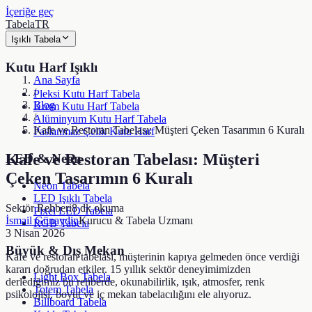
İçeriğe geç
TabelaTR
Işıklı Tabela
Kutu Harf Işıklı
Ana Sayfa
/
Pleksi Kutu Harf Tabela
Blog
Krom Kutu Harf Tabela
/
Alüminyum Kutu Harf Tabela
Kafe ve Restoran Tabelası: Müşteri Çeken Tasarımın 6 Kuralı
Paslanmaz Çelik Kutu Harf
Kafe ve Restoran Tabelası: Müşteri
LED & Neon
Çeken Tasarımın 6 Kuralı
Neon Tabela
LED Işıklı Tabela
Sektör Rehberi
8
dk okuma
Pixel LED Tabela
İsmail Günaydin
Kurucu & Tabela Uzmanı
RGB Tabela
3 Nisan 2026
Büyük & Dış Mekan
Kafe ve restoran tabelası, müşterinin kapıya gelmeden önce verdiği
kararı doğrudan etkiler. 15 yıllık sektör deneyimimizden
Light Box Tabela
derlediğimiz bu rehberde, okunabilirlik, ışık, atmosfer, renk
Totem Tabela
psikolojisi, boyut ve iç mekan tabelacılığını ele alıyoruz.
Billboard Tabela