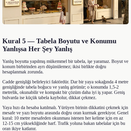
Kural 5 — Tabela Boyutu ve Konumu
Yanlışsa Her Şey Yanlış
Yanlış boyutta yapılmış mükemmel bir tabela, işe yaramaz. Boyut ve
konum birbirinden ayrı düşünülemez; ikisi birlikte doğru
hesaplanmak zorunda.
Cadde genişliği belirleyici faktördür. Dar bir yaya sokağında 4 metre
genişliğinde tabela boğucu ve yanlış görünür; o konumda 1,5-2
metrelik, okunabilir ve kompakt bir çözüm daha iyi iş yapar. Geniş
bulvarda ise küçük tabela kaybolur, dikkat çekmez.
Yaya hızı da hesaba katılmalı. Yürüyen birinin dikkatini çekmek için
mesafe ve yazı boyutu arasında doğru oran kurmak gerekiyor. Genel
kural: 10 metre mesafeden okunması istenen her kelime için en az
12-15 cm yüksekliğinde harf. Trafik yoluna bakan tabelalar için bu
oran ikiye katlanır.