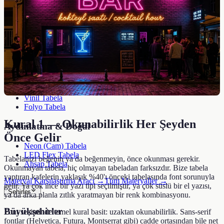
Paslanmaz Çelik Tabela
Krom Tabela
Galvaniz Tabela
Kompozit (ACP) Tabela
Plastik & Akrilik
Pleksi Tabela
Akrilik Tabela
PVC Tabela
Vinil Tabela
Folyo Tabela
Kural 1 — Okunabilirlik Her Şeyden
Aydınlatma & Doğal
Önce Gelir
Neon (Cam) Tabela
LED Flex Tabela
Tabelanızı beğenin ya da beğenmeyin, önce okunması gerekir.
Ahşap Tabela
Okunmayan tabela, hiç olmayan tabeladan farksızdır. Bize tabela
yaptıran kafelerin yaklaşık %40'ı önceki tabelasında font sorunuyla
Materyal Karşılaştırma Aracı →
Tüm Materyaller →
gelir. Ya çok ince bir yazı tipi seçilmiştir, ya çok süslü bir el yazısı,
Şehirler
ya da arka planla zıtlık yaratmayan bir renk kombinasyonu.
Büyükşehirler
Font seçiminde temel kural basit: uzaktan okunabilirlik. Sans-serif
fontlar (Helvetica, Futura, Montserrat gibi) cadde ortasından bile net