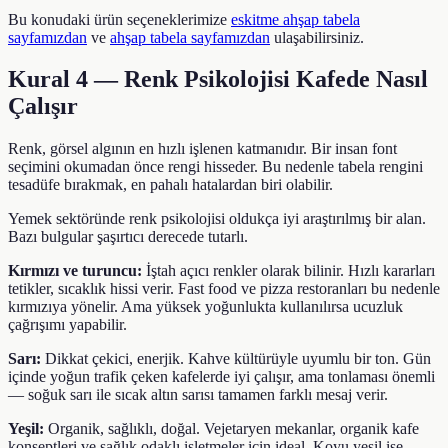
Bu konudaki ürün seçeneklerimize
eskitme ahşap tabela
sayfamızdan
ve
ahşap tabela sayfamızdan
ulaşabilirsiniz.
Kural 4 — Renk Psikolojisi Kafede Nasıl
Çalışır
Renk, görsel algının en hızlı işlenen katmanıdır. Bir insan font
seçimini okumadan önce rengi hisseder. Bu nedenle tabela rengini
tesadüfe bırakmak, en pahalı hatalardan biri olabilir.
Yemek sektöründe renk psikolojisi oldukça iyi araştırılmış bir alan.
Bazı bulgular şaşırtıcı derecede tutarlı.
Kırmızı ve turuncu:
İştah açıcı renkler olarak bilinir. Hızlı kararları
tetikler, sıcaklık hissi verir. Fast food ve pizza restoranları bu nedenle
kırmızıya yönelir. Ama yüksek yoğunlukta kullanılırsa ucuzluk
çağrışımı yapabilir.
Sarı:
Dikkat çekici, enerjik. Kahve kültürüyle uyumlu bir ton. Gün
içinde yoğun trafik çeken kafelerde iyi çalışır, ama tonlaması önemli
— soğuk sarı ile sıcak altın sarısı tamamen farklı mesaj verir.
Yeşil:
Organik, sağlıklı, doğal. Vejetaryen mekanlar, organik kafe
konseptleri ve sağlık odaklı işletmeler için ideal. Koyu yeşil ise