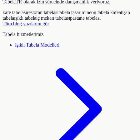
TabelaTR olarak izin sürecinde danışmanlık veriyoruz.
kafe tabelası
restoran tabelası
tabela tasarımı
neon tabela kafe
ahşap
tabela
ışıklı tabela
iç mekan tabelası
pastane tabelası
Tüm blog yazılarını gör
Tabela hizmetlerimiz
Işıklı Tabela Modelleri