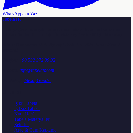
WhatsApp'tan Yaz
TabelaTR
Türkiye genelinde ışıklı tabela, neon tabela, kutu harf ve reklam
tabelası üretimi ile montajı. Ücretsiz keşif ve teklif için bize ulaşın.
Adres:
Osmangazi Mah. Aydoğdu Sok. No: 25/A, Sancaktepe /
İstanbul
Telefon:
+90 532 372 39 32
E-posta:
info@tabelatr.com
WhatsApp:
Mesaj Gonder
Urunler
Işıklı Tabela
Işıksız Tabela
Kutu Harf
Tabela Materyalleri
Şehirler
Araç & Cam Kaplama