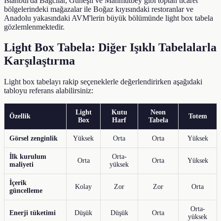
İstanbul'da Bağcılar, Güneşli ve Mahmutbey gibi toptan ticaret
bölgelerindeki mağazalar ile Boğaz kıyısındaki restoranlar ve
Anadolu yakasındaki AVM'lerin büyük bölümünde light box tabela
gözlemlenmektedir.
Light Box Tabela: Diğer Işıklı Tabelalarla
Karşılaştırma
Light box tabelayı rakip seçeneklerle değerlendirirken aşağıdaki
tabloyu referans alabilirsiniz:
Light
Kutu
Neon
Özellik
Totem
Box
Harf
Tabela
Görsel zenginlik
Yüksek
Orta
Orta
Yüksek
İlk kurulum
Orta-
Orta
Orta
Yüksek
maliyeti
yüksek
İçerik
Kolay
Zor
Zor
Orta
güncelleme
Orta-
Enerji tüketimi
Düşük
Düşük
Orta
yüksek