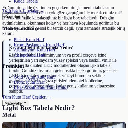
Kaide Tabela
Yoğun bir cadde üzerinden geçerken bir işletmenin tabelasının
Tüm Işıklı Tabelalar →
diğerlerinden neden daha çok göze çarptığını hiç merak ettiniz mi?
Kutu Harf
Büyük ihtimalle karşılaştığınız bir light box tabelaydı. Düzgün
aydınlatılmış, okunması kolay ve her hava koşulunda görünür bu
Materyale Göre
tabela tipi, sadece görsel bir tercih değil, aynı zamanda stratejik bir iş
kararı.
Pleksi Kutu Harf
Krom Paslanmaz Kutu Harf
Kısaca: Light Box Tabela Nedir?
Alüminyum Kutu Harf
Ahşap Kutu Harf
Light box tabela, alüminyum veya profil çerçeve içine
yerleştirilen yarı saydam yüzey (pleksi veya baskılı vinil) ile
arka tarafta dizilen LED modüllerden oluşan ışıklı tabela
Premium
tipidir. Gündüz dışarıdan gelen ışıkla baskı görünür, gece ise
LED sistemi devreye girerek yüzeyi homojen şekilde
Gold / Altın Kutu Harf
aydınlatır. AVM mağaza girişlerinden otel lobilerine,
Bronz Kutu Harf
eczanelerden restoranlara kadar geniş kullanım yelpazesine
LED Arkalı Kutu Harf (Halo)
sahiptir.
Tüm Kutu Harf Çeşitleri →
Materyaller
Light Box Tabela Nedir?
Metal
Alüminyum Tabela