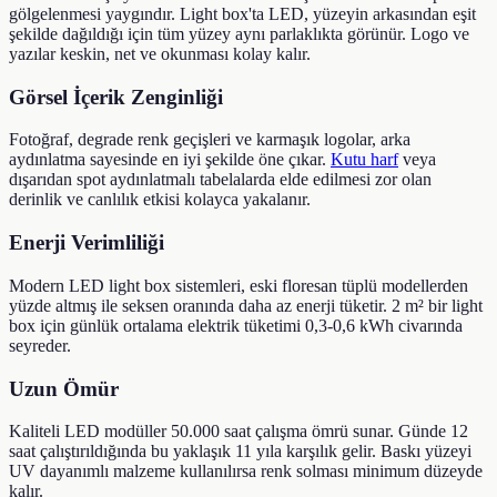
gölgelenmesi yaygındır. Light box'ta LED, yüzeyin arkasından eşit
şekilde dağıldığı için tüm yüzey aynı parlaklıkta görünür. Logo ve
yazılar keskin, net ve okunması kolay kalır.
Görsel İçerik Zenginliği
Fotoğraf, degrade renk geçişleri ve karmaşık logolar, arka
aydınlatma sayesinde en iyi şekilde öne çıkar.
Kutu harf
veya
dışarıdan spot aydınlatmalı tabelalarda elde edilmesi zor olan
derinlik ve canlılık etkisi kolayca yakalanır.
Enerji Verimliliği
Modern LED light box sistemleri, eski floresan tüplü modellerden
yüzde altmış ile seksen oranında daha az enerji tüketir. 2 m² bir light
box için günlük ortalama elektrik tüketimi 0,3-0,6 kWh civarında
seyreder.
Uzun Ömür
Kaliteli LED modüller 50.000 saat çalışma ömrü sunar. Günde 12
saat çalıştırıldığında bu yaklaşık 11 yıla karşılık gelir. Baskı yüzeyi
UV dayanımlı malzeme kullanılırsa renk solması minimum düzeyde
kalır.