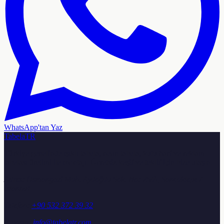
WhatsApp'tan Yaz
TabelaTR
Türkiye genelinde ışıklı tabela, neon tabela, kutu harf ve reklam
tabelası üretimi ile montajı. Ücretsiz keşif ve teklif için bize ulaşın.
Adres:
Osmangazi Mah. Aydoğdu Sok. No: 25/A, Sancaktepe /
İstanbul
Telefon:
+90 532 372 39 32
E-posta:
info@tabelatr.com