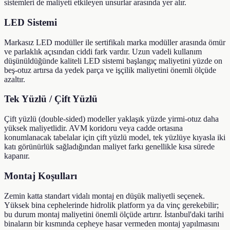
sistemleri de maliyeti etkileyen unsurlar arasında yer alır.
LED Sistemi
Markasız LED modüller ile sertifikalı marka modüller arasında ömür
ve parlaklık açısından ciddi fark vardır. Uzun vadeli kullanım
düşünüldüğünde kaliteli LED sistemi başlangıç maliyetini yüzde on
beş-otuz artırsa da yedek parça ve işçilik maliyetini önemli ölçüde
azaltır.
Tek Yüzlü / Çift Yüzlü
Çift yüzlü (double-sided) modeller yaklaşık yüzde yirmi-otuz daha
yüksek maliyetlidir. AVM koridoru veya cadde ortasına
konumlanacak tabelalar için çift yüzlü model, tek yüzlüye kıyasla iki
katı görünürlük sağladığından maliyet farkı genellikle kısa sürede
kapanır.
Montaj Koşulları
Zemin katta standart vidalı montaj en düşük maliyetli seçenek.
Yüksek bina cephelerinde hidrolik platform ya da vinç gerekebilir;
bu durum montaj maliyetini önemli ölçüde artırır. İstanbul'daki tarihi
binaların bir kısmında cepheye hasar vermeden montaj yapılmasını