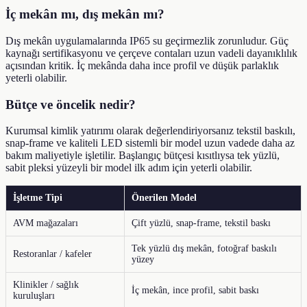
İç mekân mı, dış mekân mı?
Dış mekân uygulamalarında IP65 su geçirmezlik zorunludur. Güç
kaynağı sertifikasyonu ve çerçeve contaları uzun vadeli dayanıklılık
açısından kritik. İç mekânda daha ince profil ve düşük parlaklık
yeterli olabilir.
Bütçe ve öncelik nedir?
Kurumsal kimlik yatırımı olarak değerlendiriyorsanız tekstil baskılı,
snap-frame ve kaliteli LED sistemli bir model uzun vadede daha az
bakım maliyetiyle işletilir. Başlangıç bütçesi kısıtlıysa tek yüzlü,
sabit pleksi yüzeyli bir model ilk adım için yeterli olabilir.
İşletme Tipi
Önerilen Model
AVM mağazaları
Çift yüzlü, snap-frame, tekstil baskı
Tek yüzlü dış mekân, fotoğraf baskılı
Restoranlar / kafeler
yüzey
Klinikler / sağlık
İç mekân, ince profil, sabit baskı
kuruluşları