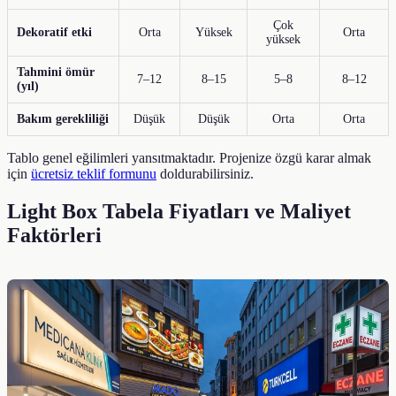
Çok
Dekoratif etki
Orta
Yüksek
Orta
yüksek
Tahmini ömür
7–12
8–15
5–8
8–12
(yıl)
Bakım gerekliliği
Düşük
Düşük
Orta
Orta
Tablo genel eğilimleri yansıtmaktadır. Projenize özgü karar almak
için
ücretsiz teklif formunu
doldurabilirsiniz.
Light Box Tabela Fiyatları ve Maliyet
Faktörleri