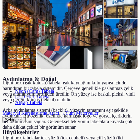
Paslanmaz Çelik Tabela
Krom Tabela
Galvaniz Tabela
Kompozit (ACP) Tabela
Plastik & Akrilik
Pleksi Tabela
Akrilik Tabela
PVC Tabela
Vinil Tabela
Folyo Tabela
Aydınlatma & Doğal
Light box (ışık kutusu) tabela, ışık kaynağını kutu yapısı içinde
barındıran bir tabela sistemidir. Çerçeve genellikle paslanmaz çelik
Neon (Cam) Tabela
veya alüminyum profilden üretilir. Ön yüzey ise baskılı pleksi, vinil
LED Flex Tabela
veya gergin kumaş (tekstil) olabilir.
Ahşap Tabela
Arka aydınlatma sistemi (backlit), yüzeyin tamamını eşit şekilde
Materyal Karşılaştırma Aracı →
Tüm Materyaller →
aydınlatır. Bu özellik, özellikle karmaşık logo ve görsel içeriklerin
Şehirler
net okunmasını sağlar. Geleneksel tek yönlü tabelalara kıyasla çok
daha dikkat çekici bir görünüm sunar.
Büyükşehirler
Light box tabelalar tek yüzlü (tek cepheli) veya çift yüzlü (iki