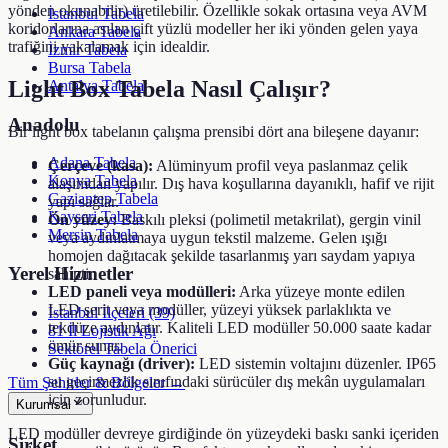
yönden okunabilir) üretilebilir. Özellikle sokak ortasına veya AVM
İstanbul Tabela
koridorlarına asılan çift yüzlü modeller her iki yönden gelen yaya
Ankara Tabela
trafiğini yakalamak için idealdir.
İzmir Tabela
Bursa Tabela
Light Box Tabela Nasıl Çalışır?
Antalya Tabela
Anadolu
Bir light box tabelanın çalışma prensibi dört ana bileşene dayanır:
Adana Tabela
Çerçeve (kasa):
Alüminyum profil veya paslanmaz çelik
Konya Tabela
alaşımdan yapılır. Dış hava koşullarına dayanıklı, hafif ve rijit
Gaziantep Tabela
yapı sağlar.
Kayseri Tabela
Ön yüzey:
Baskılı pleksi (polimetil metakrilat), gergin vinil
Mersin Tabela
veya aydınlatmaya uygun tekstil malzeme. Gelen ışığı
homojen dağıtacak şekilde tasarlanmış yarı saydam yapıya
Yerel Hizmetler
sahiptir.
LED paneli veya modülleri:
Arka yüzeye monte edilen
LED şerit veya modüller, yüzeyi yüksek parlaklıkta ve
İstanbul İlçeleri (39)
tekdüze aydınlatır. Kaliteli LED modüller 50.000 saate kadar
81 İl Lojistik Ağı
ömür sunar.
Sektörel Tabela Önerici
Güç kaynağı (driver):
LED sistemin voltajını düzenler. IP65
su geçirmezlik sınıfındaki sürücüler dış mekân uygulamaları
Tüm Şehirler & Bölgeler →
için zorunludur.
Kurumsal
LED modüller devreye girdiğinde ön yüzeydeki baskı sanki içeriden
Şirket