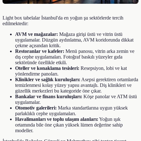
Light box tabelalar İstanbul'da en yoğun şu sektörlerde tercih
edilmektedir:
AVM ve mağazalar:
Mağaza girişi üstü ve vitrin üstü
uygulamalar. Düzgün aydınlatma, AVM koridorunda dikkat
çekme açısından kritik.
Restoranlar ve kafeler:
Menü panosu, vitrin arka zemin ve
dış cephe uygulamaları. Fotoğraf baskılı yüzeyler gıda
sektöründe özellikle etkili.
Oteller ve konaklama tesisleri:
Resepsiyon, lobi ve kat
yönlendirme panoları.
Klinikler ve sağlık kuruluşları:
Asepsi gerektiren ortamlarda
temizlenmesi kolay yüzey yapısı avantajlı. Diş klinikleri ve
güzellik merkezleri bu kategoride öne çıkar.
Bankalar ve finans kuruluşları:
Köşe panolar ve ATM üstü
uygulamalar.
Otomotiv galerileri:
Marka standartlarına uygun yüksek
parlaklıklı cephe uygulamaları.
Havalimanları ve toplu ulaşım alanları:
Yoğun ışık
ortamında bile öne çıkan yüksek lümen değerine sahip
modeller.