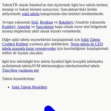
TabelaTR olarak İstanbul'un tüm ilçelerinde light box tabela üretimi,
montajı ve bakım hizmeti sunuyoruz. Sancaktepe'deki üretim
atölyemizde
ışıklı tabela
kategorisinin tüm ürünleri üretilmektedir.
Avrupa yakasında
Şişli
,
Beşiktaş
ve
Bakırköy
; Anadolu yakasında
Kadıköy
,
Ataşehir
ve
Sancaktepe
başta olmak üzere tüm bölgelerde
montaj ekiplerimiz aktif olarak hizmet vermektedir.
Diğer ışıklı tabela seçeneklerini karşılaştırmak için
Işıklı Tabela
Çeşitleri Rehberi
yazımıza göz atabilirsiniz.
Neon tabela ile LED
tabela arasında karar veremeyenler
için hazırladığımız karşılaştırmalı
rehber de faydalı olacaktır.
light box tabela
light box tabela fiyatı
led light box
ışıklı tabela
arka
aydınlatmalı tabela
AVM tabelası
mağaza tabelası
istanbul tabela
Tüm blog yazılarını gör
Tabela hizmetlerimiz
Işıklı Tabela Modelleri