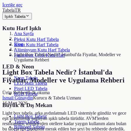
İçeriğe geç
TabelaTR
Işıklı Tabela
Kutu Harf Işıklı
Ana Sayfa
/
Pleksi Kutu Harf Tabela
Blog
Krom Kutu Harf Tabela
/
Alüminyum Kutu Harf Tabela
Light Box Tabela Nedir? İstanbul'da Fiyatlar, Modeller ve
Paslanmaz Çelik Kutu Harf
Uygulama Rehberi
LED & Neon
Light Box Tabela Nedir? İstanbul'da
Neon Tabela
Fiyatlar, Modeller ve Uygulama Rehberi
LED Işıklı Tabela
Pixel LED Tabela
Ürün Rehberi
8
dk okuma
RGB Tabela
İsmail Günaydin
Kurucu & Tabela Uzmanı
16 Mart 2026
Büyük & Dış Mekan
Light box tabela, arka aydınlatmalı LED sistemiyle gündüz ve gece
Light Box Tabela
eşit görünürlük sağlayan ışıklı tabela türüdür. AVM'lerden
Totem Tabela
restoranlara, kliniklerden otellere kadar yaygın kullanım alanı bulan
Billboard Tabela
bu tabela tipi hakkında merak edilen her şeyi bu rehberde derledik.