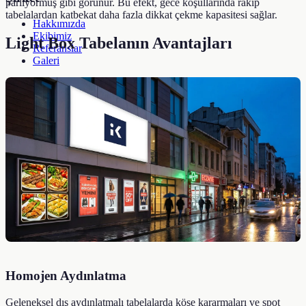
parlıyormuş gibi görünür. Bu efekt, gece koşullarında rakip
tabelalardan katbekat daha fazla dikkat çekme kapasitesi sağlar.
Hakkımızda
Ekibimiz
Light Box Tabelanın Avantajları
Referanslar
Galeri
Kaynaklar
Blog
SSS
Hizmetler
Araçlar
İletişim →
Blog
SSS
+90 532 372 39 32
Ücretsiz Teklif Al
Homojen Aydınlatma
Geleneksel dış aydınlatmalı tabelalarda köşe kararmaları ve spot