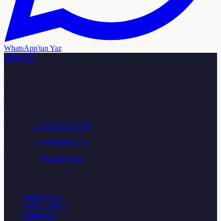
WhatsApp'tan Yaz
TabelaTR
Türkiye genelinde ışıklı tabela, neon tabela, kutu harf ve reklam
tabelası üretimi ile montajı. Ücretsiz keşif ve teklif için bize ulaşın.
Adres:
Osmangazi Mah. Aydoğdu Sok. No: 25/A, Sancaktepe /
İstanbul
Telefon:
+90 532 372 39 32
E-posta:
info@tabelatr.com
WhatsApp:
Mesaj Gonder
Urunler
Işıklı Tabela
Işıksız Tabela
Kutu Harf