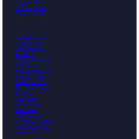
Beyoğlu Tabela
Bakırköy Tabela
Maltepe Tabela
Diğer Web Sitelerimiz
İsmail Günaydın
Hepsi Hesapla
IsıklıTabela.net
TabelaTR
LED Işıklandırma
A1 Organizasyon
Modern Web SEO
Wheelie Names
Health Calc Pro
Text Word Count
ToolGenX
Luna İntim
Sauna Kabin
Trio Lezzet
Işıklı Süsleme
Dış Mekan Süsleme
Yılbaşı Çam Ağacı
Tıkla Kurye