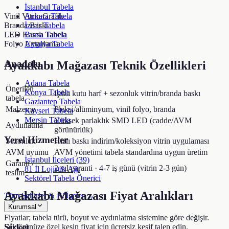
İstanbul Tabela
Ankara Tabela
Vinil Vitrin Grafik
İzmir Tabela
Branda Baskı
Bursa Tabela
LED Kasalı Tabela
Antalya Tabela
Folyo Uygulama
Anadolu
Ayakkabı Mağazası
Teknik Özellikleri
Adana Tabela
Önerilen
Konya Tabela
Işıklı kutu harf + sezonluk vitrin/branda baskı
tabela
Gaziantep Tabela
Malzeme
Pleksi/alüminyum, vinil folyo, branda
Kayseri Tabela
Mersin Tabela
Yüksek parlaklık SMD LED (cadde/AVM
Aydınlatma
görünürlük)
Yerel Hizmetler
Sezonluk
Hızlı baskı indirim/koleksiyon vitrin uygulaması
AVM uyumu
AVM yönetimi tabela standardına uygun üretim
İstanbul İlçeleri (39)
Garanti /
2 yıl garanti · 4-7 iş günü (vitrin 2-3 gün)
81 İl Lojistik Ağı
teslim
Sektörel Tabela Önerici
Ayakkabı Mağazası
Fiyat Aralıkları
Tüm Şehirler & Bölgeler →
Kurumsal
Fiyatlar; tabela türü, boyut ve aydınlatma sistemine göre değişir.
Şirket
Sektörünüze özel kesin fiyat için ücretsiz keşif talep edin.