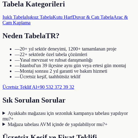
Tabela Kategorileri
Işıklı Tabela
Işıksız Tabela
Kutu Harf
Duvar & Çatı Tabela
Araç &
Cam Kaplama
Neden TabelaTR?
—
20+ yıl sektör deneyimi, 1200+ tamamlanan proje
—
22+ sektörde özel tabela çözümleri
—
Yasal mevzuat ve ruhsat danışmanlığı
—
İstanbul'un 39 ilçesine aynı gün veya ertesi gün montaj
—
Montaj sonrası 2 yıl garanti ve bakım hizmeti
—
Ücretsiz keşif, taahhütsüz teklif
Ücretsiz Teklif Al
+90 532 372 39 32
Sık Sorulan Sorular
Ayakkabı mağazası için sezonluk kampanya tabelası yapılıyor
mu?
+
Mağaza tabelası AVM içinde de yapılabiliyor mu?
+
Ücretsiz Keşif ve Fiyat Teklifi