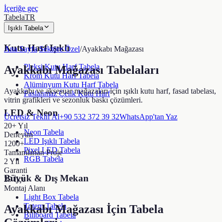
İçeriğe geç
TabelaTR
Işıklı Tabela
Kutu Harf Işıklı
Ana Sayfa
/
Sektöre Özel
/
Ayakkabı Mağazası
Pleksi Kutu Harf Tabela
Ayakkabı Mağazası Tabelaları
Krom Kutu Harf Tabela
Alüminyum Kutu Harf Tabela
Ayakkabı ve aksesuar mağazaları için ışıklı kutu harf, fasad tabelası,
Paslanmaz Çelik Kutu Harf
vitrin grafikleri ve sezonluk baskı çözümleri.
LED & Neon
Ücretsiz Teklif Al
+90 532 372 39 32
WhatsApp'tan Yaz
20+ Yıl
Neon Tabela
Deneyim
LED Işıklı Tabela
1200+
Pixel LED Tabela
Tamamlanan Proje
RGB Tabela
2 Yıl
Garanti
Büyük & Dış Mekan
39 İlçe
Montaj Alanı
Light Box Tabela
Totem Tabela
Ayakkabı Mağazası
İçin Tabela
Billboard Tabela