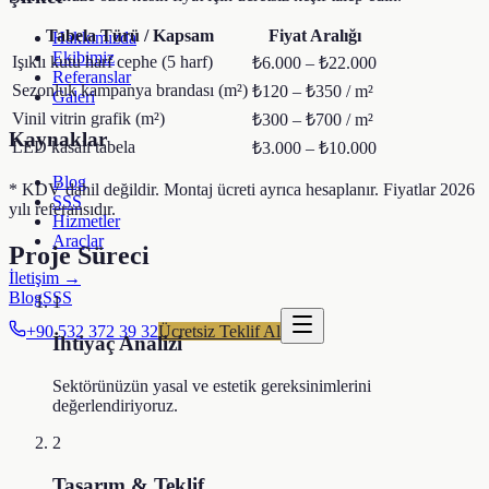
Tabela Türü / Kapsam
Fiyat Aralığı
Hakkımızda
Ekibimiz
Işıklı kutu harf cephe (5 harf)
₺6.000 – ₺22.000
Referanslar
Sezonluk kampanya brandası (m²)
₺120 – ₺350 / m²
Galeri
Vinil vitrin grafik (m²)
₺300 – ₺700 / m²
Kaynaklar
LED kasalı tabela
₺3.000 – ₺10.000
Blog
* KDV dahil değildir. Montaj ücreti ayrıca hesaplanır. Fiyatlar 2026
SSS
yılı referansıdır.
Hizmetler
Araçlar
Proje Süreci
İletişim →
Blog
SSS
1
+90 532 372 39 32
Ücretsiz Teklif Al
İhtiyaç Analizi
Sektörünüzün yasal ve estetik gereksinimlerini
değerlendiriyoruz.
2
Tasarım & Teklif