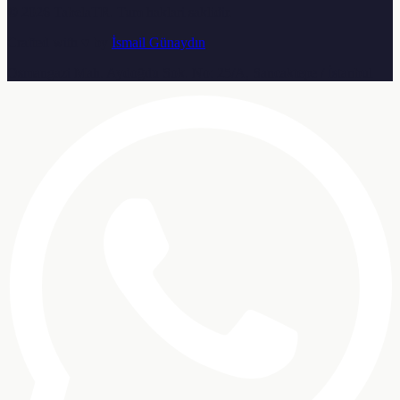
© 2026
TabelaTR
. Tum haklari saklidir.
Crafted with ♥ by
İsmail Günaydın
Osmangazi Mah. Aydoğdu Sok. No: 25/A, Sancaktepe / İstanbul