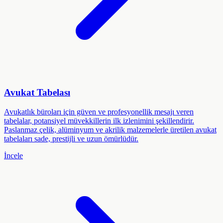
Avukat Tabelası
Avukatlık büroları için güven ve profesyonellik mesajı veren
tabelalar, potansiyel müvekkillerin ilk izlenimini şekillendirir.
Paslanmaz çelik, alüminyum ve akrilik malzemelerle üretilen avukat
tabelaları sade, prestijli ve uzun ömürlüdür.
İncele