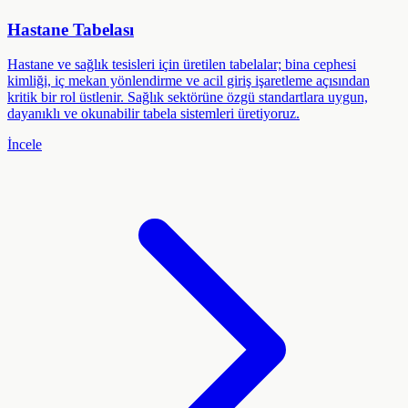
Hastane Tabelası
Hastane ve sağlık tesisleri için üretilen tabelalar; bina cephesi
kimliği, iç mekan yönlendirme ve acil giriş işaretleme açısından
kritik bir rol üstlenir. Sağlık sektörüne özgü standartlara uygun,
dayanıklı ve okunabilir tabela sistemleri üretiyoruz.
İncele