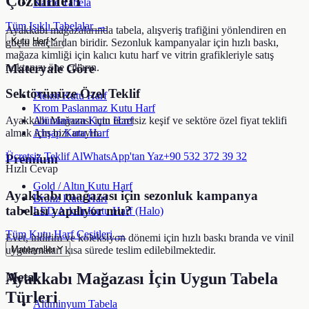
Çözümleri
Kaide Tabela
Tüm Işıklı Tabelalar →
Ayakkabı mağazalarında tabela, alışveriş trafiğini yönlendiren en
Kutu Harf
güçlü araçlardan biridir. Sezonluk kampanyalar için hızlı baskı,
mağaza kimliği için kalıcı kutu harf ve vitrin grafikleriyle satış
noktanızı öne çıkarın.
Materyale Göre
Sektörünüze Özel Teklif
Pleksi Kutu Harf
Krom Paslanmaz Kutu Harf
Alüminyum Kutu Harf
Ayakkabı Mağazası
için ücretsiz keşif ve sektöre özel fiyat teklifi
Ahşap Kutu Harf
almak için bizi arayın.
Ücretsiz Teklif Al
WhatsApp'tan Yaz
+90 532 372 39 32
Premium
Hızlı Cevap
Gold / Altın Kutu Harf
Ayakkabı mağazası için sezonluk kampanya
Bronz Kutu Harf
tabelası yapılıyor mu?
LED Arkalı Kutu Harf (Halo)
Tüm Kutu Harf Çeşitleri →
Evet, indirim ve koleksiyon dönemi için hızlı baskı branda ve vinil
uygulamaları kısa sürede teslim edilebilmektedir.
Materyaller
Metal
Ayakkabı Mağazası
İçin Uygun Tabela
Türleri
Alüminyum Tabela