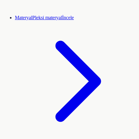
Materyal
Pleksi materyal
İncele