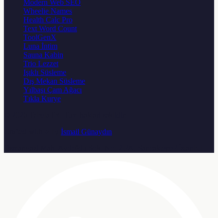
Modern Web SEO
Wheelie Names
Health Calc Pro
Text Word Count
ToolGenX
Luna İntim
Sauna Kabin
Trio Lezzet
Işıklı Süsleme
Dış Mekan Süsleme
Yılbaşı Çam Ağacı
Tıkla Kurye
© 2026
TabelaTR
. Tum haklari saklidir.
Crafted with ♥ by
İsmail Günaydın
Osmangazi Mah. Aydoğdu Sok. No: 25/A, Sancaktepe / İstanbul