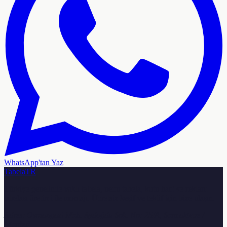
WhatsApp'tan Yaz
TabelaTR
Türkiye genelinde ışıklı tabela, neon tabela, kutu harf ve reklam
tabelası üretimi ile montajı. Ücretsiz keşif ve teklif için bize ulaşın.
Adres:
Osmangazi Mah. Aydoğdu Sok. No: 25/A, Sancaktepe /
İstanbul