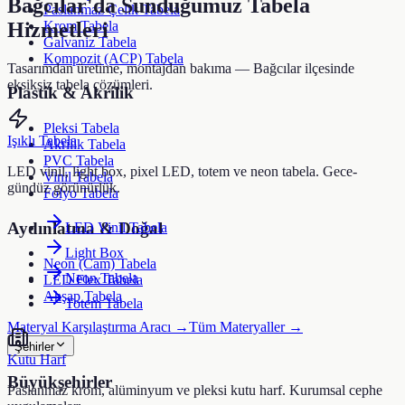
Bağcılar
'da Sunduğumuz Tabela
Paslanmaz Çelik Tabela
Krom Tabela
Hizmetleri
Galvaniz Tabela
Kompozit (ACP) Tabela
Tasarımdan üretime, montajdan bakıma —
Bağcılar
ilçesinde
eksiksiz tabela çözümleri.
Plastik & Akrilik
Pleksi Tabela
Işıklı Tabela
Akrilik Tabela
PVC Tabela
LED vinil, light box, pixel LED, totem ve neon tabela. Gece-
Vinil Tabela
gündüz görünürlük.
Folyo Tabela
Aydınlatma & Doğal
LED Vinil Tabela
Light Box
Neon (Cam) Tabela
Neon Tabela
LED Flex Tabela
Ahşap Tabela
Totem Tabela
Materyal Karşılaştırma Aracı →
Tüm Materyaller →
Şehirler
Kutu Harf
Büyükşehirler
Paslanmaz krom, alüminyum ve pleksi kutu harf. Kurumsal cephe