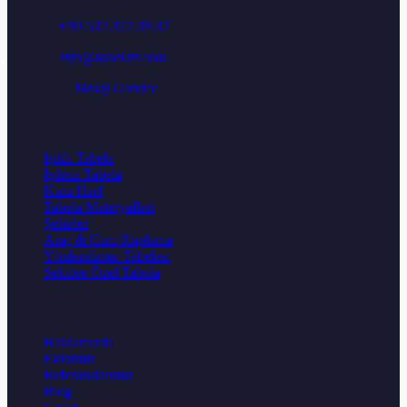
Telefon:
+90 532 372 39 32
E-posta:
info@tabelatr.com
WhatsApp:
Mesaj Gonder
Urunler
Işıklı Tabela
Işıksız Tabela
Kutu Harf
Tabela Materyalleri
Şehirler
Araç & Cam Kaplama
Yönlendirme Tabelası
Sektöre Özel Tabela
Kurumsal
Hakkımızda
Ekibimiz
Referanslarımız
Blog