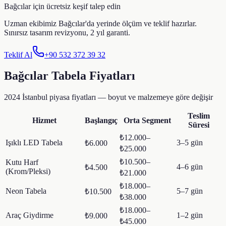
Bağcılar
için ücretsiz keşif talep edin
Uzman ekibimiz
Bağcılar
'da yerinde ölçüm ve teklif hazırlar.
Sınırsız tasarım revizyonu, 2 yıl garanti.
Teklif Al
+90 532 372 39 32
Bağcılar
Tabela Fiyatları
2024 İstanbul piyasa fiyatları — boyut ve malzemeye göre değişir
Teslim
Hizmet
Başlangıç
Orta Segment
Süresi
₺12.000–
Işıklı LED Tabela
3–5 gün
₺6.000
₺25.000
₺10.500–
Kutu Harf
4–6 gün
₺4.500
(Krom/Pleksi)
₺21.000
₺18.000–
Neon Tabela
5–7 gün
₺10.500
₺38.000
₺18.000–
Araç Giydirme
1–2 gün
₺9.000
₺45.000