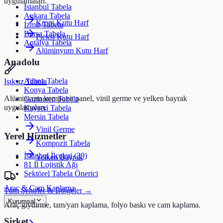
uygulamaları.
İstanbul Tabela
Ankara Tabela
Krom Kutu Harf
İzmir Tabela
Bursa Tabela
Pleksi Kutu Harf
Antalya Tabela
Alüminyum Kutu Harf
Anadolu
Adana Tabela
Işıksız Tabela
Konya Tabela
Alüminyum kompozit panel, vinil germe ve yelken bayrak
Gaziantep Tabela
uygulamaları.
Kayseri Tabela
Mersin Tabela
Vinil Germe
Yerel Hizmetler
Kompozit Tabela
İstanbul İlçeleri (39)
Yelken Bayrak
81 İl Lojistik Ağı
Sektörel Tabela Önerici
Araç & Cam Kaplama
Tüm Şehirler & Bölgeler →
Kurumsal
Araç giydirme, tam/yarı kaplama, folyo baskı ve cam kaplama.
Şirket