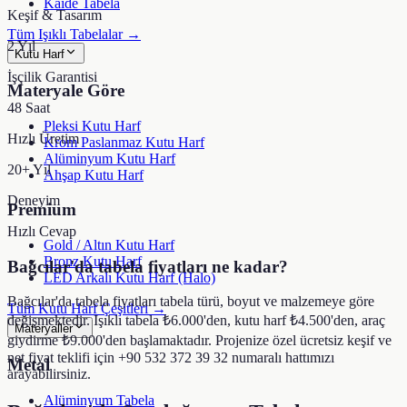
Kaide Tabela
Keşif & Tasarım
Tüm Işıklı Tabelalar →
2 Yıl
Kutu Harf
İşçilik Garantisi
Materyale Göre
48 Saat
Pleksi Kutu Harf
Hızlı Üretim
Krom Paslanmaz Kutu Harf
Alüminyum Kutu Harf
20+ Yıl
Ahşap Kutu Harf
Deneyim
Premium
Hızlı Cevap
Gold / Altın Kutu Harf
Bronz Kutu Harf
Bağcılar'da tabela fiyatları ne kadar?
LED Arkalı Kutu Harf (Halo)
Bağcılar'da tabela fiyatları tabela türü, boyut ve malzemeye göre
Tüm Kutu Harf Çeşitleri →
değişmektedir. Işıklı tabela ₺6.000'den, kutu harf ₺4.500'den, araç
Materyaller
giydirme ₺9.000'den başlamaktadır. Projenize özel ücretsiz keşif ve
net fiyat teklifi için +90 532 372 39 32 numaralı hattımızı
Metal
arayabilirsiniz.
Alüminyum Tabela