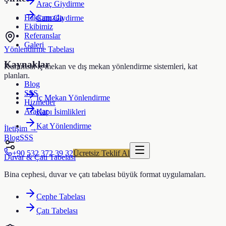
Araç Giydirme
Hakkımızda
Cam Giydirme
Ekibimiz
Referanslar
Galeri
Yönlendirme Tabelası
Kaynaklar
Kurumsal iç mekan ve dış mekan yönlendirme sistemleri, kat
planları.
Blog
SSS
İç Mekan Yönlendirme
Hizmetler
Araçlar
Kapı İsimlikleri
Kat Yönlendirme
İletişim →
Blog
SSS
+90 532 372 39 32
Ücretsiz Teklif Al
Duvar & Çatı Tabelası
Bina cephesi, duvar ve çatı tabelası büyük format uygulamaları.
Cephe Tabelası
Çatı Tabelası