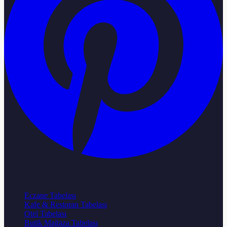
Popüler Sektörler
Eczane Tabelası
Kafe & Restoran Tabelası
Otel Tabelası
Butik Mağaza Tabelası