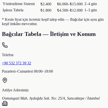
Yönlendirme Sistemi
2–4 gün
₺2.400
₺6.000–₺15.000
Işıksız Tabela
1–3 gün
₺1.800
₺4.500–₺12.000
* Kesin fiyat için ücretsiz keşif talep edin —
Bağcılar
için aynı gün
keşif imkânı mevcuttur.
Bağcılar
Tabela — İletişim ve Konum
Telefon
+90 532 372 39 32
Pazartesi–Cumartesi 08:00–18:00
Atölye Adresimiz
Osmangazi Mah. Aydoğdu Sok. No: 25/A, Sancaktepe / İstanbul