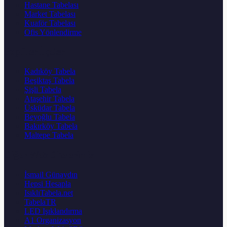
Hastane Tabelası
Market Tabelası
Kuaför Tabelası
Ofis Yönlendirme
Popüler İlçeler
Kadıköy Tabela
Beşiktaş Tabela
Şişli Tabela
Ataşehir Tabela
Üsküdar Tabela
Beyoğlu Tabela
Bakırköy Tabela
Maltepe Tabela
Diğer Web Sitelerimiz
İsmail Günaydın
Hepsi Hesapla
IsıklıTabela.net
TabelaTR
LED Işıklandırma
A1 Organizasyon