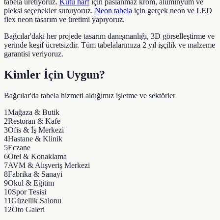
tabela üretiyoruz.
Kutu harf
için paslanmaz krom, alüminyum ve
pleksi seçenekler sunuyoruz.
Neon tabela
için gerçek neon ve LED
flex neon tasarım ve üretimi yapıyoruz.
Bağcılar
'daki her projede tasarım danışmanlığı, 3D görselleştirme ve
yerinde keşif ücretsizdir. Tüm tabelalarımıza 2 yıl işçilik ve malzeme
garantisi veriyoruz.
Kimler İçin Uygun?
Bağcılar
'da tabela hizmeti aldığımız işletme ve sektörler
1
Mağaza & Butik
2
Restoran & Kafe
3
Ofis & İş Merkezi
4
Hastane & Klinik
5
Eczane
6
Otel & Konaklama
7
AVM & Alışveriş Merkezi
8
Fabrika & Sanayi
9
Okul & Eğitim
10
Spor Tesisi
11
Güzellik Salonu
12
Oto Galeri