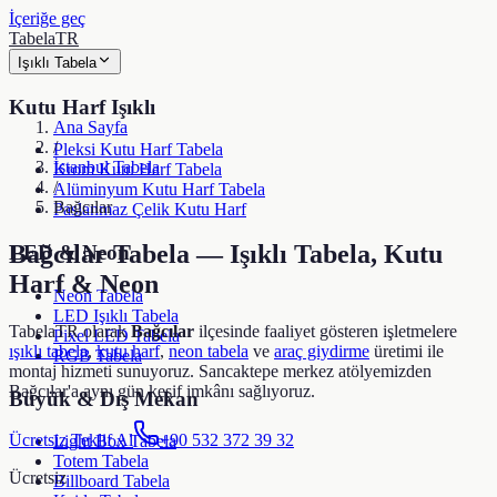
İçeriğe geç
TabelaTR
Işıklı Tabela
Kutu Harf Işıklı
Ana Sayfa
/
Pleksi Kutu Harf Tabela
İstanbul Tabela
Krom Kutu Harf Tabela
/
Alüminyum Kutu Harf Tabela
Bağcılar
Paslanmaz Çelik Kutu Harf
Bağcılar
Tabela — Işıklı Tabela, Kutu
LED & Neon
Harf & Neon
Neon Tabela
LED Işıklı Tabela
TabelaTR olarak
Bağcılar
ilçesinde faaliyet gösteren işletmelere
Pixel LED Tabela
ışıklı tabela
,
kutu harf
,
neon tabela
ve
araç giydirme
üretimi ile
RGB Tabela
montaj hizmeti sunuyoruz. Sancaktepe merkez atölyemizden
Bağcılar
'a aynı gün keşif imkânı sağlıyoruz.
Büyük & Dış Mekan
Ücretsiz Teklif Al
+90 532 372 39 32
Light Box Tabela
Totem Tabela
Ücretsiz
Billboard Tabela