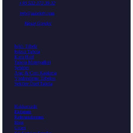
Telefon:
+90 532 372 39 32
E-posta:
info@tabelatr.com
WhatsApp:
Mesaj Gonder
Urunler
Işıklı Tabela
Işıksız Tabela
Kutu Harf
Tabela Materyalleri
Şehirler
Araç & Cam Kaplama
Yönlendirme Tabelası
Sektöre Özel Tabela
Kurumsal
Hakkımızda
Ekibimiz
Referanslarımız
Blog
Galeri