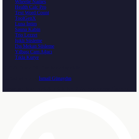
Wheelie Names
Health Calc Pro
Text Word Count
ToolGenX
Luna İntim
Sauna Kabin
Trio Lezzet
Işıklı Süsleme
Dış Mekan Süsleme
Yılbaşı Çam Ağacı
Tıkla Kurye
© 2026
TabelaTR
. Tum haklari saklidir.
Crafted with ♥ by
İsmail Günaydın
Osmangazi Mah. Aydoğdu Sok. No: 25/A, Sancaktepe / İstanbul