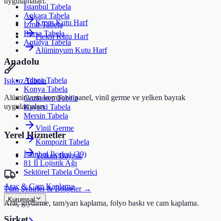
uygulamaları.
İstanbul Tabela
Ankara Tabela
Krom Kutu Harf
İzmir Tabela
Bursa Tabela
Pleksi Kutu Harf
Antalya Tabela
Alüminyum Kutu Harf
Anadolu
Adana Tabela
Işıksız Tabela
Konya Tabela
Alüminyum kompozit panel, vinil germe ve yelken bayrak
Gaziantep Tabela
uygulamaları.
Kayseri Tabela
Mersin Tabela
Vinil Germe
Yerel Hizmetler
Kompozit Tabela
İstanbul İlçeleri (39)
Yelken Bayrak
81 İl Lojistik Ağı
Sektörel Tabela Önerici
Araç & Cam Kaplama
Tüm Şehirler & Bölgeler →
Kurumsal
Araç giydirme, tam/yarı kaplama, folyo baskı ve cam kaplama.
Şirket