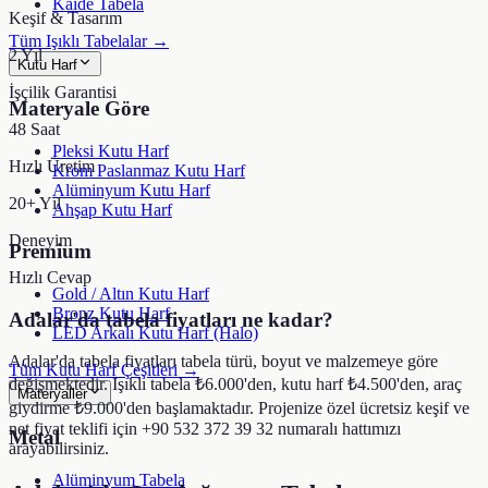
Kaide Tabela
Keşif & Tasarım
Tüm Işıklı Tabelalar →
2 Yıl
Kutu Harf
İşçilik Garantisi
Materyale Göre
48 Saat
Pleksi Kutu Harf
Hızlı Üretim
Krom Paslanmaz Kutu Harf
Alüminyum Kutu Harf
20+ Yıl
Ahşap Kutu Harf
Deneyim
Premium
Hızlı Cevap
Gold / Altın Kutu Harf
Bronz Kutu Harf
Adalar'da tabela fiyatları ne kadar?
LED Arkalı Kutu Harf (Halo)
Adalar'da tabela fiyatları tabela türü, boyut ve malzemeye göre
Tüm Kutu Harf Çeşitleri →
değişmektedir. Işıklı tabela ₺6.000'den, kutu harf ₺4.500'den, araç
Materyaller
giydirme ₺9.000'den başlamaktadır. Projenize özel ücretsiz keşif ve
net fiyat teklifi için +90 532 372 39 32 numaralı hattımızı
Metal
arayabilirsiniz.
Alüminyum Tabela