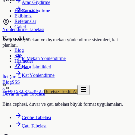
Araç Giydirme
Hakkımızda
Cam Giydirme
Ekibimiz
Referanslar
Galeri
Yönlendirme Tabelası
Kaynaklar
Kurumsal iç mekan ve dış mekan yönlendirme sistemleri, kat
planları.
Blog
SSS
İç Mekan Yönlendirme
Hizmetler
Araçlar
Kapı İsimlikleri
Kat Yönlendirme
İletişim →
Blog
SSS
+90 532 372 39 32
Ücretsiz Teklif Al
Duvar & Çatı Tabelası
Bina cephesi, duvar ve çatı tabelası büyük format uygulamaları.
Cephe Tabelası
Çatı Tabelası