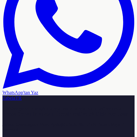
WhatsApp'tan Yaz
TabelaTR
Türkiye genelinde ışıklı tabela, neon tabela, kutu harf ve reklam
tabelası üretimi ile montajı. Ücretsiz keşif ve teklif için bize ulaşın.
Adres:
Osmangazi Mah. Aydoğdu Sok. No: 25/A, Sancaktepe /
İstanbul