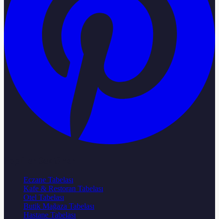
Popüler Sektörler
Eczane Tabelası
Kafe & Restoran Tabelası
Otel Tabelası
Butik Mağaza Tabelası
Hastane Tabelası