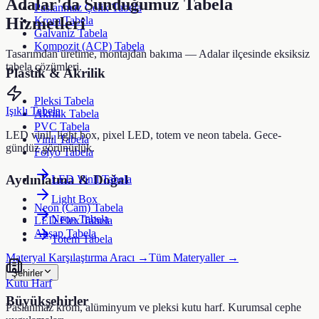
Adalar
'da Sunduğumuz Tabela
Paslanmaz Çelik Tabela
Krom Tabela
Hizmetleri
Galvaniz Tabela
Kompozit (ACP) Tabela
Tasarımdan üretime, montajdan bakıma —
Adalar
ilçesinde eksiksiz
tabela çözümleri.
Plastik & Akrilik
Pleksi Tabela
Işıklı Tabela
Akrilik Tabela
PVC Tabela
LED vinil, light box, pixel LED, totem ve neon tabela. Gece-
Vinil Tabela
gündüz görünürlük.
Folyo Tabela
Aydınlatma & Doğal
LED Vinil Tabela
Light Box
Neon (Cam) Tabela
Neon Tabela
LED Flex Tabela
Ahşap Tabela
Totem Tabela
Materyal Karşılaştırma Aracı →
Tüm Materyaller →
Şehirler
Kutu Harf
Büyükşehirler
Paslanmaz krom, alüminyum ve pleksi kutu harf. Kurumsal cephe