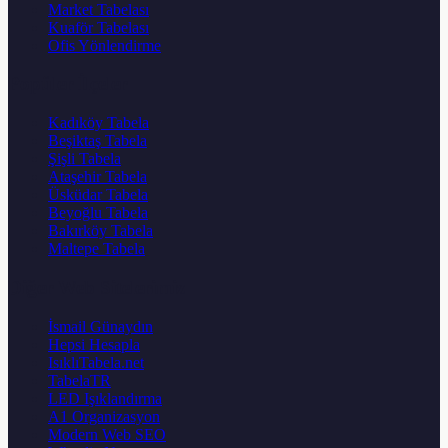
Market Tabelası
Kuaför Tabelası
Ofis Yönlendirme
Popüler İlçeler
Kadıköy Tabela
Beşiktaş Tabela
Şişli Tabela
Ataşehir Tabela
Üsküdar Tabela
Beyoğlu Tabela
Bakırköy Tabela
Maltepe Tabela
Diğer Web Sitelerimiz
İsmail Günaydın
Hepsi Hesapla
IsıklıTabela.net
TabelaTR
LED Işıklandırma
A1 Organizasyon
Modern Web SEO