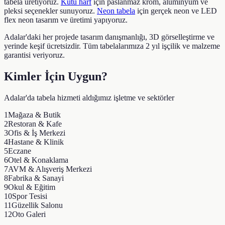
tabela üretiyoruz.
Kutu harf
için paslanmaz krom, alüminyum ve
pleksi seçenekler sunuyoruz.
Neon tabela
için gerçek neon ve LED
flex neon tasarım ve üretimi yapıyoruz.
Adalar
'daki her projede tasarım danışmanlığı, 3D görselleştirme ve
yerinde keşif ücretsizdir. Tüm tabelalarımıza 2 yıl işçilik ve malzeme
garantisi veriyoruz.
Kimler İçin Uygun?
Adalar
'da tabela hizmeti aldığımız işletme ve sektörler
1
Mağaza & Butik
2
Restoran & Kafe
3
Ofis & İş Merkezi
4
Hastane & Klinik
5
Eczane
6
Otel & Konaklama
7
AVM & Alışveriş Merkezi
8
Fabrika & Sanayi
9
Okul & Eğitim
10
Spor Tesisi
11
Güzellik Salonu
12
Oto Galeri