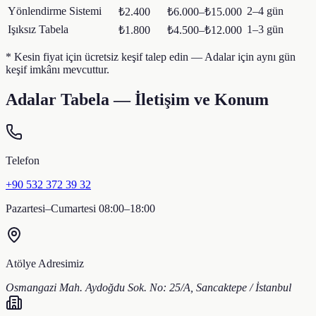
Yönlendirme Sistemi
2–4 gün
₺2.400
₺6.000–₺15.000
Işıksız Tabela
1–3 gün
₺1.800
₺4.500–₺12.000
* Kesin fiyat için ücretsiz keşif talep edin —
Adalar
için aynı gün
keşif imkânı mevcuttur.
Adalar
Tabela — İletişim ve Konum
Telefon
+90 532 372 39 32
Pazartesi–Cumartesi 08:00–18:00
Atölye Adresimiz
Osmangazi Mah. Aydoğdu Sok. No: 25/A, Sancaktepe / İstanbul