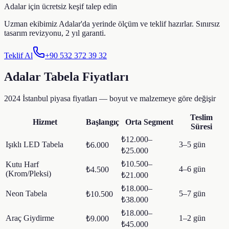
Adalar
için ücretsiz keşif talep edin
Uzman ekibimiz
Adalar
'da yerinde ölçüm ve teklif hazırlar. Sınırsız
tasarım revizyonu, 2 yıl garanti.
Teklif Al
+90 532 372 39 32
Adalar
Tabela Fiyatları
2024 İstanbul piyasa fiyatları — boyut ve malzemeye göre değişir
Teslim
Hizmet
Başlangıç
Orta Segment
Süresi
₺12.000–
Işıklı LED Tabela
3–5 gün
₺6.000
₺25.000
₺10.500–
Kutu Harf
4–6 gün
₺4.500
(Krom/Pleksi)
₺21.000
₺18.000–
Neon Tabela
5–7 gün
₺10.500
₺38.000
₺18.000–
Araç Giydirme
1–2 gün
₺9.000
₺45.000