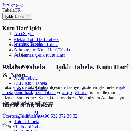
İçeriğe geç
TabelaTR
Işıklı Tabela
Kutu Harf Işıklı
Ana Sayfa
/
Pleksi Kutu Harf Tabela
İstanbul Tabela
Krom Kutu Harf Tabela
/
Alüminyum Kutu Harf Tabela
Adalar
Paslanmaz Çelik Kutu Harf
Adalar
Tabela — Işıklı Tabela, Kutu Harf
LED & Neon
& Neon
Neon Tabela
LED Işıklı Tabela
TabelaTR olarak
Adalar
ilçesinde faaliyet gösteren işletmelere
ışıklı
Pixel LED Tabela
tabela
,
kutu harf
,
neon tabela
ve
araç giydirme
üretimi ile montaj
RGB Tabela
hizmeti sunuyoruz. Sancaktepe merkez atölyemizden
Adalar
'a aynı
gün keşif imkânı sağlıyoruz.
Büyük & Dış Mekan
Ücretsiz Teklif Al
+90 532 372 39 32
Light Box Tabela
Totem Tabela
Ücretsiz
Billboard Tabela