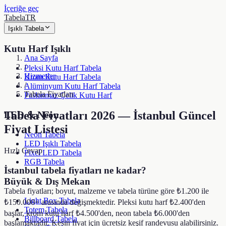
İçeriğe geç
TabelaTR
Işıklı Tabela
Kutu Harf Işıklı
Ana Sayfa
/
Pleksi Kutu Harf Tabela
Hizmetler
Krom Kutu Harf Tabela
/
Alüminyum Kutu Harf Tabela
Tabela Fiyatları
Paslanmaz Çelik Kutu Harf
Tabela Fiyatları 2026 — İstanbul Güncel
LED & Neon
Fiyat Listesi
Neon Tabela
LED Işıklı Tabela
Hızlı Cevap
Pixel LED Tabela
RGB Tabela
İstanbul tabela fiyatları ne kadar?
Büyük & Dış Mekan
Tabela fiyatları; boyut, malzeme ve tabela türüne göre ₺1.200 ile
Light Box Tabela
₺150.000+ arasında değişmektedir. Pleksi kutu harf ₺2.400'den
Totem Tabela
başlar, krom kutu harf ₺4.500'den, neon tabela ₺6.000'den
Billboard Tabela
başlamaktadır. Kesin fiyat için ücretsiz keşif randevusu alabilirsiniz.