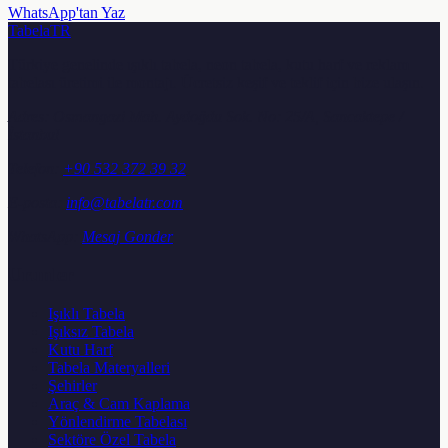
WhatsApp'tan Yaz
TabelaTR
Türkiye genelinde ışıklı tabela, neon tabela, kutu harf ve reklam
tabelası üretimi ile montajı. Ücretsiz keşif ve teklif için bize ulaşın.
Adres:
Osmangazi Mah. Aydoğdu Sok. No: 25/A, Sancaktepe /
İstanbul
Telefon:
+90 532 372 39 32
E-posta:
info@tabelatr.com
WhatsApp:
Mesaj Gonder
Urunler
Işıklı Tabela
Işıksız Tabela
Kutu Harf
Tabela Materyalleri
Şehirler
Araç & Cam Kaplama
Yönlendirme Tabelası
Sektöre Özel Tabela