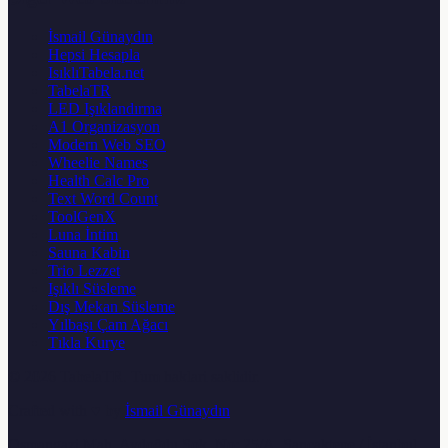
İsmail Günaydın
Hepsi Hesapla
IsıklıTabela.net
TabelaTR
LED Işıklandırma
A1 Organizasyon
Modern Web SEO
Wheelie Names
Health Calc Pro
Text Word Count
ToolGenX
Luna İntim
Sauna Kabin
Trio Lezzet
Işıklı Süsleme
Dış Mekan Süsleme
Yılbaşı Çam Ağacı
Tıkla Kurye
© 2026
TabelaTR
. Tum haklari saklidir.
Crafted with ♥ by
İsmail Günaydın
Osmangazi Mah. Aydoğdu Sok. No: 25/A, Sancaktepe / İstanbul