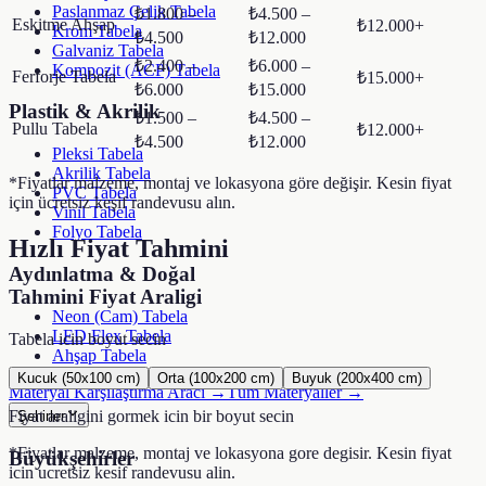
Paslanmaz Çelik Tabela
₺1.800 –
₺4.500 –
Eskitme Ahşap
₺12.000+
Krom Tabela
₺4.500
₺12.000
Galvaniz Tabela
₺2.400 –
₺6.000 –
Kompozit (ACP) Tabela
Ferforje Tabela
₺15.000+
₺6.000
₺15.000
Plastik & Akrilik
₺1.500 –
₺4.500 –
Pullu Tabela
₺12.000+
₺4.500
₺12.000
Pleksi Tabela
Akrilik Tabela
*Fiyatlar malzeme, montaj ve lokasyona göre değişir. Kesin fiyat
PVC Tabela
için ücretsiz keşif randevusu alın.
Vinil Tabela
Folyo Tabela
Hızlı Fiyat Tahmini
Aydınlatma & Doğal
Tahmini Fiyat Araligi
Neon (Cam) Tabela
LED Flex Tabela
Tabela
icin boyut secin
Ahşap Tabela
Kucuk (50x100 cm)
Orta (100x200 cm)
Buyuk (200x400 cm)
Materyal Karşılaştırma Aracı →
Tüm Materyaller →
Fiyat araligini gormek icin bir boyut secin
Şehirler
*Fiyatlar malzeme, montaj ve lokasyona gore degisir. Kesin fiyat
Büyükşehirler
icin ucretsiz kesif randevusu alin.