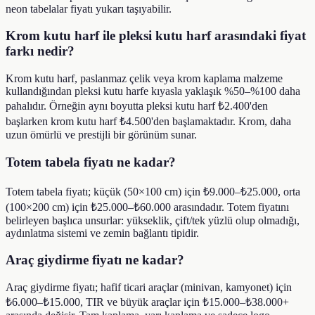
neon tabelalar fiyatı yukarı taşıyabilir.
Krom kutu harf ile pleksi kutu harf arasındaki fiyat
farkı nedir?
Krom kutu harf, paslanmaz çelik veya krom kaplama malzeme
kullandığından pleksi kutu harfe kıyasla yaklaşık %50–%100 daha
pahalıdır. Örneğin aynı boyutta pleksi kutu harf ₺2.400'den
başlarken krom kutu harf ₺4.500'den başlamaktadır. Krom, daha
uzun ömürlü ve prestijli bir görünüm sunar.
Totem tabela fiyatı ne kadar?
Totem tabela fiyatı; küçük (50×100 cm) için ₺9.000–₺25.000, orta
(100×200 cm) için ₺25.000–₺60.000 arasındadır. Totem fiyatını
belirleyen başlıca unsurlar: yükseklik, çift/tek yüzlü olup olmadığı,
aydınlatma sistemi ve zemin bağlantı tipidir.
Araç giydirme fiyatı ne kadar?
Araç giydirme fiyatı; hafif ticari araçlar (minivan, kamyonet) için
₺6.000–₺15.000, TIR ve büyük araçlar için ₺15.000–₺38.000+