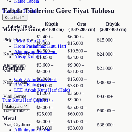
Kaide Tabela
Tabela Türlerine Göre Fiyat Tablosu
Tüm Işıklı Tabelalar →
Kutu Harf
Küçük
Orta
Büyük
Tabela Türü
Materyale Göre
(50×100 cm)
(100×200 cm)
(200×400 cm)
₺2.400 –
₺6.000 –
Pleksi Kutu Harf
₺15.000+
Pleksi Kutu Harf
₺6.000
₺15.000
Krom Paslanmaz Kutu Harf
₺4.500 –
₺10.500 –
Alüminyum Kutu Harf
Krom Kutu Harf
₺24.000+
Ahşap Kutu Harf
₺10.500
₺24.000
₺3.600 –
₺9.000 –
Alüminyum
Premium
₺21.000+
Kutu Harf
₺9.000
₺21.000
₺6.000 –
₺15.000 –
Gold / Altın Kutu Harf
Neon Tabela
₺38.000+
Bronz Kutu Harf
₺15.000
₺38.000
LED Arkalı Kutu Harf (Halo)
₺1.200 –
₺3.600 –
Vinil Germe
₺9.000+
₺3.600
₺9.000
Tüm Kutu Harf Çeşitleri →
Materyaller
₺9.000 –
₺25.000 –
Totem Tabela
₺60.000+
₺25.000
₺60.000
Metal
₺6.000 –
₺15.000 –
Araç Giydirme
₺38.000+
₺15.000
₺38.000
Alüminyum Tabela