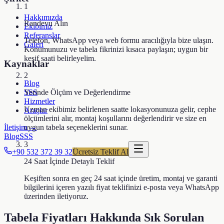
1
Hakkımızda
Randevu Alın
Ekibimiz
Referanslar
Telefon, WhatsApp veya web formu aracılığıyla bize ulaşın.
Galeri
Konumunuzu ve tabela fikrinizi kısaca paylaşın; uygun bir
keşif saati belirleyelim.
Kaynaklar
2
Blog
SSS
Yerinde Ölçüm ve Değerlendirme
Hizmetler
Uzman ekibimiz belirlenen saatte lokasyonunuza gelir, cephe
Araçlar
ölçümlerini alır, montaj koşullarını değerlendirir ve size en
İletişim →
uygun tabela seçeneklerini sunar.
Blog
SSS
3
+90 532 372 39 32
Ücretsiz Teklif Al
24 Saat İçinde Detaylı Teklif
Keşiften sonra en geç 24 saat içinde üretim, montaj ve garanti
bilgilerini içeren yazılı fiyat teklifinizi e-posta veya WhatsApp
üzerinden iletiyoruz.
Tabela Fiyatları Hakkında Sık Sorulan