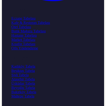
Popüler Sektörler
Eczane Tabelası
Kafe & Restoran Tabelası
Otel Tabelası
Butik Mağaza Tabelası
Hastane Tabelası
Market Tabelası
Kuaför Tabelası
Ofis Yönlendirme
Popüler İlçeler
Kadıköy Tabela
Beşiktaş Tabela
Şişli Tabela
Ataşehir Tabela
Üsküdar Tabela
Beyoğlu Tabela
Bakırköy Tabela
Maltepe Tabela
Diğer Web Sitelerimiz