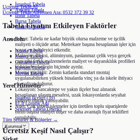
İstanbul Tabela
Ucretsiz Teklif Al
Ankara Tabela
Ücretsiz Teklif Al
Hemen Ara: 0532 372 39 32
İzmir Tabela
Bursa Tabela
Tabela Fiyatını Etkileyen Faktörler
Antalya Tabela
Anadolu
Boyut:
Tabela ne kadar büyük olursa malzeme ve işcilik
maliyeti o ölçüde artar. Metrekare başına hesaplanan işler için
boyut en belirleyici etkendir.
Adana Tabela
Malzeme:
Pleksi, alüminyum, paslanmaz çelik veya gerçek
Konya Tabela
cam gibi farklı malzemelerin maliyet ve dayanıklılık profilleri
Gaziantep Tabela
birbirinden belirgin biçimde ayrılır.
Kayseri Tabela
Montaj güçlüğü:
Zemin katlarda standart montaj
Mersin Tabela
uygulanabilirken yüksek binalarda vinç ya da iskele ihtiyacı
ek maliyet doğurur.
Yerel Hizmetler
Lokasyon:
Sancaktepe ve yakın ilçeler baz alınarak
hesaplanan ulaşım mesafesi, uzak lokasyonlarda seyahat
İstanbul İlçeleri (39)
maliyeti olarak yansıyabilir.
81 İl Lojistik Ağı
Adet:
Çok şubeli işletmeler için üretilen toplu siparişlerde
Sektörel Tabela Önerici
birim başına maliyet düşer ve daha avantajlı fiyat teklifleri
sunulabilir.
Tüm Şehirler & Bölgeler →
Kurumsal
Ücretsiz Keşif Nasıl Çalışır?
Şirket