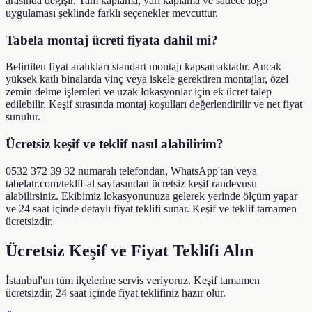
arasında değişir. Tam kaplama, yarı kaplama ve sadece logo
uygulaması şeklinde farklı seçenekler mevcuttur.
Tabela montaj ücreti fiyata dahil mi?
Belirtilen fiyat aralıkları standart montajı kapsamaktadır. Ancak
yüksek katlı binalarda vinç veya iskele gerektiren montajlar, özel
zemin delme işlemleri ve uzak lokasyonlar için ek ücret talep
edilebilir. Keşif sırasında montaj koşulları değerlendirilir ve net fiyat
sunulur.
Ücretsiz keşif ve teklif nasıl alabilirim?
0532 372 39 32 numaralı telefondan, WhatsApp'tan veya
tabelatr.com/teklif-al sayfasından ücretsiz keşif randevusu
alabilirsiniz. Ekibimiz lokasyonunuza gelerek yerinde ölçüm yapar
ve 24 saat içinde detaylı fiyat teklifi sunar. Keşif ve teklif tamamen
ücretsizdir.
Ücretsiz Keşif ve Fiyat Teklifi Alın
İstanbul'un tüm ilçelerine servis veriyoruz. Keşif tamamen
ücretsizdir, 24 saat içinde fiyat teklifiniz hazır olur.